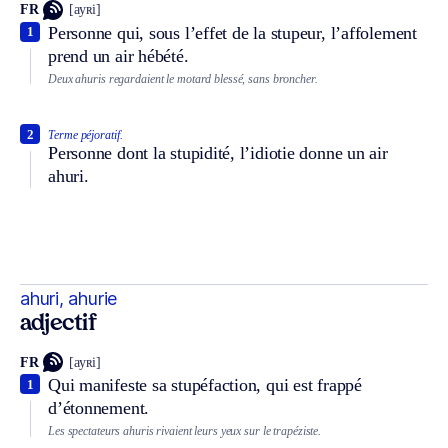
FR
[ayʀi]
Personne qui, sous l’effet de la stupeur, l’affolement
1
prend un air hébété.
Deux ahuris regardaient le motard blessé, sans broncher.
2
Terme péjoratif.
Personne dont la stupidité, l’idiotie donne un air
ahuri.
ahuri, ahurie
adjectif
FR
[ayʀi]
Qui manifeste sa stupéfaction, qui est frappé
1
d’étonnement.
Les spectateurs ahuris rivaient leurs yeux sur le trapéziste.