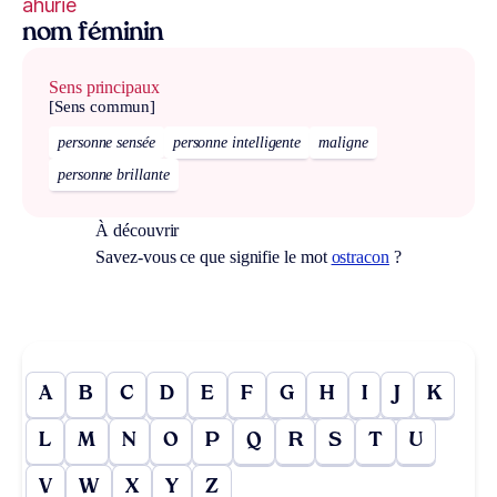
ahurie
nom féminin
Sens principaux
[Sens commun]
personne sensée
personne intelligente
maligne
personne brillante
À découvrir
Savez-vous ce que signifie le mot
ostracon
?
A
B
C
D
E
F
G
H
I
J
K
L
M
N
O
P
Q
R
S
T
U
V
W
X
Y
Z