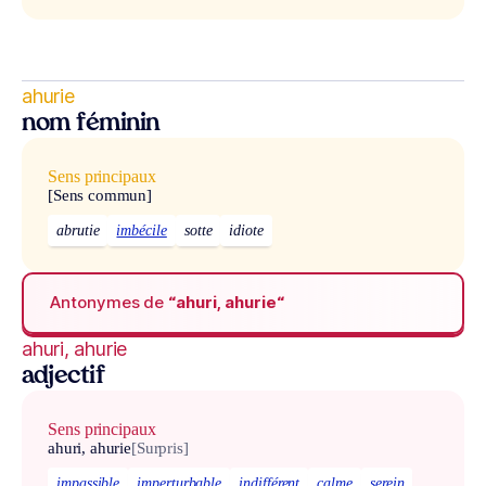
ahurie
nom féminin
Sens principaux
[Sens commun]
abrutie
imbécile
sotte
idiote
Antonymes de
“ahuri, ahurie“
ahuri, ahurie
adjectif
Sens principaux
ahuri, ahurie
[Surpris]
impassible
imperturbable
indifférent
calme
serein