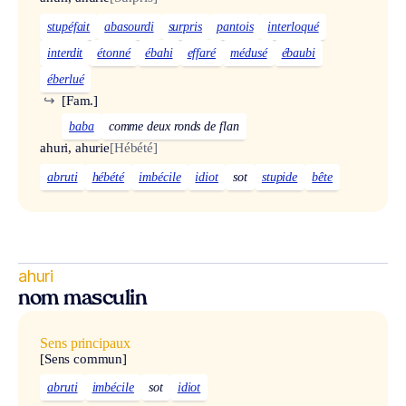
stupéfait
abasourdi
surpris
pantois
interloqué
interdit
étonné
ébahi
effaré
médusé
ébaubi
éberlué
↪
[Fam.]
baba
comme deux ronds de flan
ahuri, ahurie
[Hébété]
abruti
hébété
imbécile
idiot
sot
stupide
bête
ahuri
nom masculin
Sens principaux
[Sens commun]
abruti
imbécile
sot
idiot