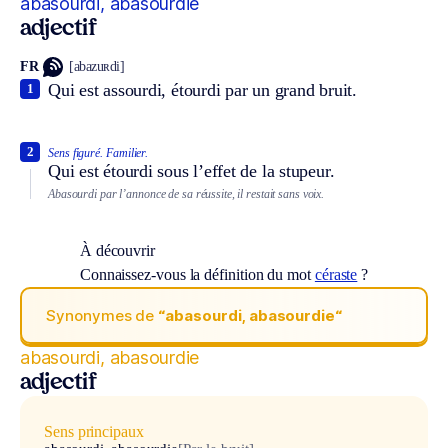
abasourdi, abasourdie
adjectif
FR
[abazuʀdi]
Qui est assourdi, étourdi par un grand bruit.
1
2
Sens figuré.
Familier.
Qui est étourdi sous l’effet de la stupeur.
Abasourdi par l’annonce de sa réussite, il restait sans voix.
À découvrir
Connaissez-vous la définition du mot
céraste
?
Synonymes de
“abasourdi, abasourdie“
abasourdi, abasourdie
adjectif
Sens principaux