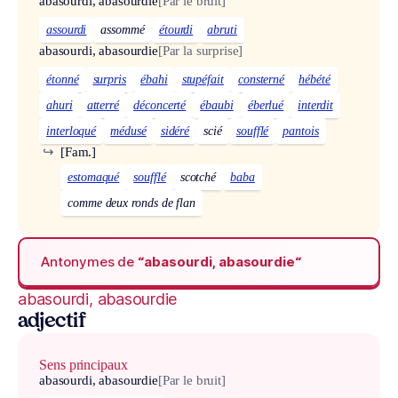
abasourdi, abasourdie
[Par le bruit]
assourdi
assommé
étourdi
abruti
abasourdi, abasourdie
[Par la surprise]
étonné
surpris
ébahi
stupéfait
consterné
hébété
ahuri
atterré
déconcerté
ébaubi
éberlué
interdit
interloqué
médusé
sidéré
scié
soufflé
pantois
↪
[Fam.]
estomaqué
soufflé
scotché
baba
comme deux ronds de flan
Antonymes de
“abasourdi, abasourdie“
abasourdi, abasourdie
adjectif
Sens principaux
abasourdi, abasourdie
[Par le bruit]