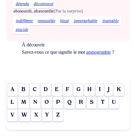
détendu
décontracté
abasourdi, abasourdie
[Par la surprise]
indifférent
impassible
blasé
imperturbable
insensible
placide
À découvrir
Savez-vous ce que signifie le mot
angiographie
?
A
B
C
D
E
F
G
H
I
J
K
L
M
N
O
P
Q
R
S
T
U
V
W
X
Y
Z