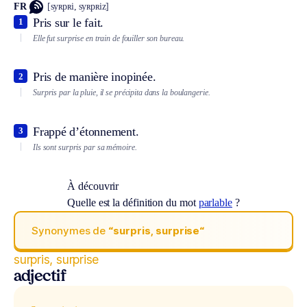
FR
[syʀpʀi, syʀpʀiz]
Pris sur le fait.
1
Elle fut surprise en train de fouiller son bureau.
Pris de manière inopinée.
2
Surpris par la pluie, il se précipita dans la boulangerie.
Frappé d’étonnement.
3
Ils sont surpris par sa mémoire.
À découvrir
Quelle est la définition du mot
parlable
?
Synonymes de
“surpris, surprise“
surpris, surprise
adjectif