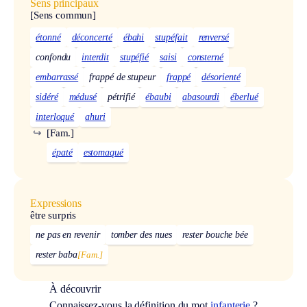
Sens principaux
[Sens commun]
étonné
déconcerté
ébahi
stupéfait
renversé
confondu
interdit
stupéfié
saisi
consterné
embarrassé
frappé de stupeur
frappé
désorienté
sidéré
médusé
pétrifié
ébaubi
abasourdi
éberlué
interloqué
ahuri
↪
[Fam.]
épaté
estomaqué
Expressions
être surpris
ne pas en revenir
tomber des nues
rester bouche bée
rester baba
[Fam.]
À découvrir
Connaissez-vous la définition du mot
infanterie
?