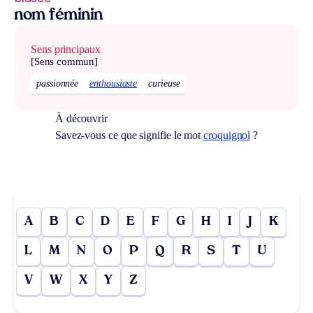
nom féminin
Sens principaux
[Sens commun]
passionnée
enthousiaste
curieuse
À découvrir
Savez-vous ce que signifie le mot
croquignol
?
A
B
C
D
E
F
G
H
I
J
K
L
M
N
O
P
Q
R
S
T
U
V
W
X
Y
Z