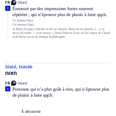
FR
[blaze]
Émoussé par des impressions fortes souvent
1
répétées ; qui n’éprouve plus de plaisir à faire qqch.
Un homme blasé.
Un estomac blasé.
Je frémis lorsque j’entends un de ces citoyens, blasé sur les plaisirs, […], se
dire à lui-même : « Je m’ennuie », Denis Diderot, Essai sur les règnes de Claude
et de Néron ou vie de Sénèque le philosophe.
blasé, blasée
nom
FR
[blaze]
Personne qui n’a plus goût à rien, qui n’éprouve plus
1
de plaisir à faire qqch.
À découvrir