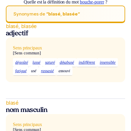
Quelle est la définition du mot
bouche-porer
?
Synonymes de
“blasé, blasée“
blasé, blasée
adjectif
Sens principaux
[Sens commun]
dégoûté
lassé
saturé
désabusé
indifférent
insensible
fatigué
usé
rassasié
assouvi
blasé
nom masculin
Sens principaux
[Sens commun]