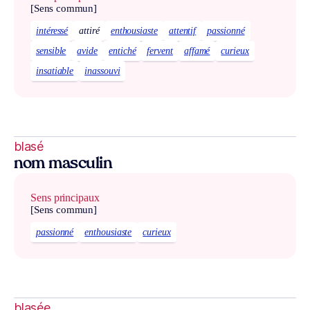
[Sens commun]
intéressé
attiré
enthousiaste
attentif
passionné
sensible
avide
entiché
fervent
affamé
curieux
insatiable
inassouvi
blasé
nom masculin
Sens principaux
[Sens commun]
passionné
enthousiaste
curieux
blasée