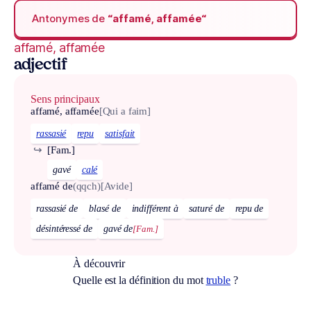
Antonymes de
“affamé, affamée“
affamé, affamée
adjectif
Sens principaux
affamé, affamée
[Qui a faim]
rassasié
repu
satisfait
↪
[Fam.]
gavé
calé
affamé de
(qqch)
[Avide]
rassasié de
blasé de
indifférent à
saturé de
repu de
désintéressé de
gavé de
[Fam.]
À découvrir
Quelle est la définition du mot
truble
?