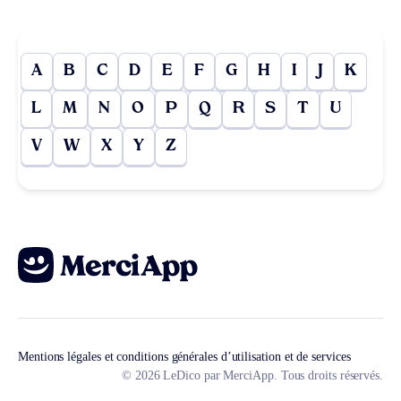
A
B
C
D
E
F
G
H
I
J
K
L
M
N
O
P
Q
R
S
T
U
V
W
X
Y
Z
Mentions légales et conditions générales d’utilisation et de services
© 2026 LeDico par MerciApp. Tous droits réservés.