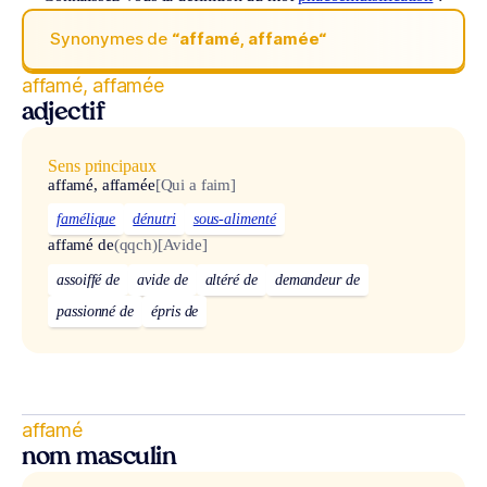
Synonymes de
“affamé, affamée“
affamé, affamée
adjectif
Sens principaux
affamé, affamée
[Qui a faim]
famélique
dénutri
sous-alimenté
affamé de
(qqch)
[Avide]
assoiffé de
avide de
altéré de
demandeur de
passionné de
épris de
affamé
nom masculin