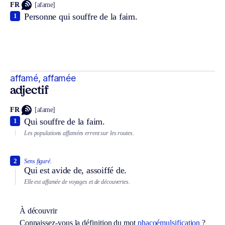
FR
[afame]
Personne qui souffre de la faim.
1
affamé, affamée
adjectif
FR
[afame]
Qui souffre de la faim.
1
Les populations affamées errent sur les routes.
2
Sens figuré.
Qui est avide de, assoiffé de.
Elle est affamée de voyages et de découvertes.
À découvrir
Connaissez-vous la définition du mot
phacoémulsification
?