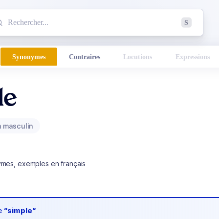
mmencez à chercher un mot dans le dictionnaire :
S
esults found.
Synonymes
Contraires
Locutions
Expressions
le
 masculin
ymes, exemples en français
de
“simple“