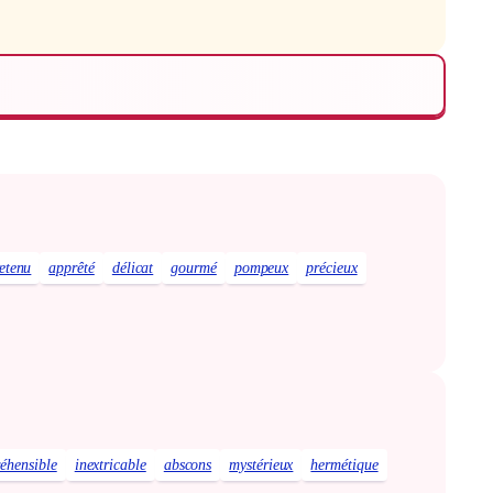
retenu
apprêté
délicat
gourmé
pompeux
précieux
éhensible
inextricable
abscons
mystérieux
hermétique