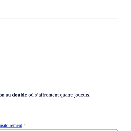
ion au
double
où s’affrontent quatre joueurs.
ansitoirement
?