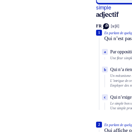
simple
adjectif
FR
[sɛ̃pl]
1
En parlant de quelq
Qui n’est pas
Par oppositi
a
Une fleur simpl
Qui n’a rie
b
Un mécanisme 
L’intrigue de ce
Employer des m
Qui n’exige
c
Le simple bon s
Une simple prom
2
En parlant de quelq
Qui affiche o