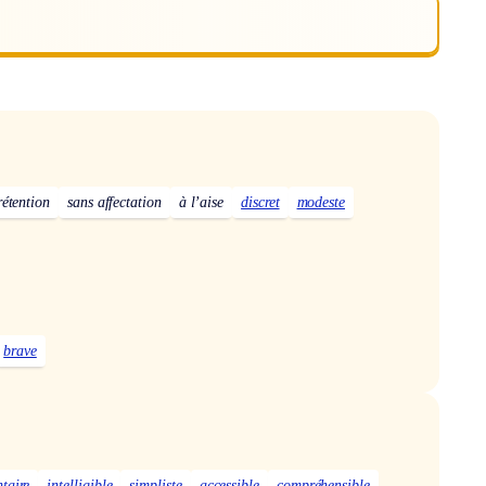
rétention
sans affectation
à l’aise
discret
modeste
brave
taire
intelligible
simpliste
accessible
compréhensible