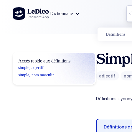
Aller au contenu
Co
Dictionnaire
0
r
Définitions
Simp
Accès rapide aux définitions
simple, adjectif
simple, nom masculin
adjectif
nom
Définitions, synon
Définitions 