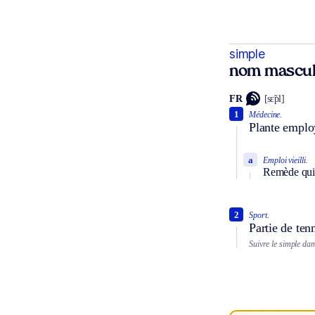
simple
nom mascul
FR
[sɛ̃pl]
1
Médecine.
Plante emplo
a
Emploi vieilli.
Remède qui 
2
Sport.
Partie de ten
Suivre le simple da