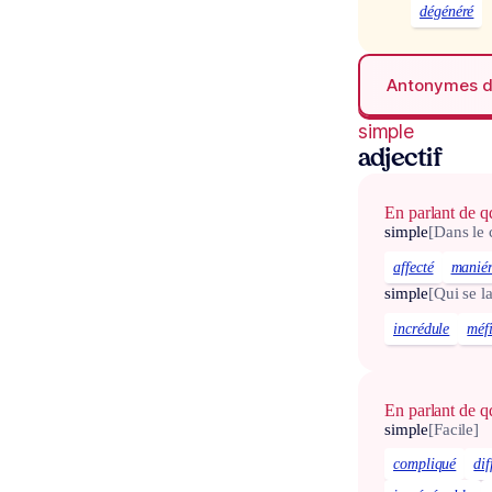
dégénéré
Antonymes 
simple
adjectif
En parlant de q
simple
[Dans le
affecté
manié
simple
[Qui se l
incrédule
méf
En parlant de 
simple
[Facile]
compliqué
dif