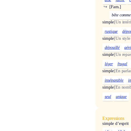
↪
[Fam.]
bête comme
simple
[Un inté
rustique
dépou
simple
[Un styl
dépouillé
aér
simple
[Un repa
léger
frugal
simple
[En parla
inséparable
i
simple
[En nomb
seul
unique
Expressions
simple d’esprit