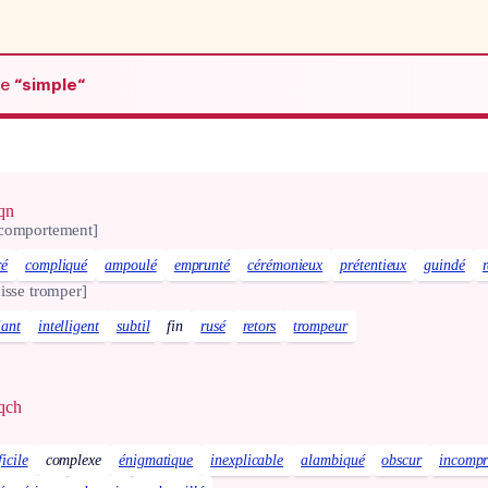
de
“simple“
qn
 comportement]
ré
compliqué
ampoulé
emprunté
cérémonieux
prétentieux
guindé
aisse tromper]
iant
intelligent
subtil
fin
rusé
retors
trompeur
qqch
ficile
complexe
énigmatique
inexplicable
alambiqué
obscur
incompr