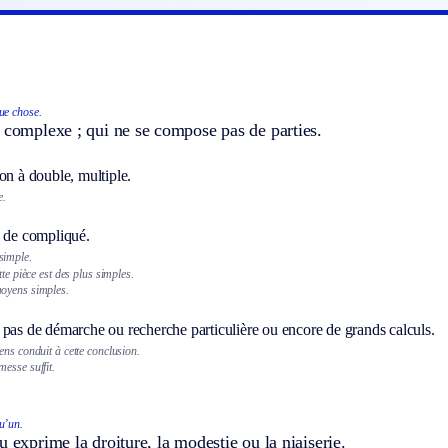
ue chose.
 complexe ; qui ne se compose pas de parties.
on à double, multiple.
e.
n de compliqué.
simple.
tte pièce est des plus simples.
oyens simples.
 pas de démarche ou recherche particulière ou encore de grands calculs.
ens conduit à cette conclusion.
esse suffit.
u’un.
u exprime la droiture, la modestie ou la niaiserie.