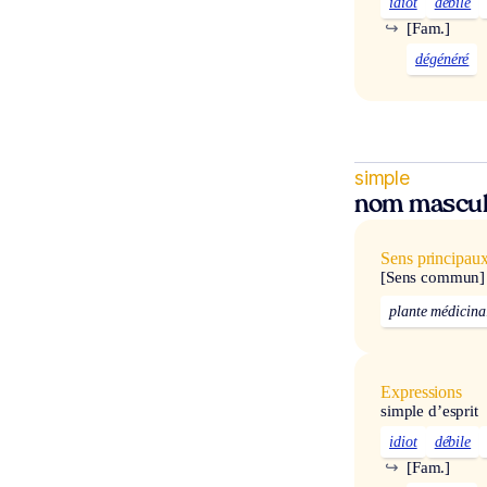
idiot
débile
↪
[Fam.]
dégénéré
simple
nom mascul
Sens principau
[Sens commun]
plante médicina
Expressions
simple d’esprit
idiot
débile
↪
[Fam.]