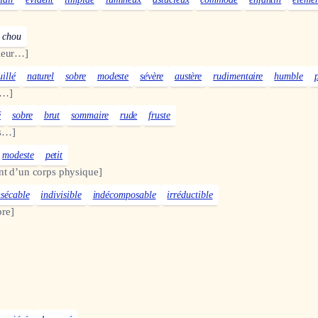
 chou
rieur…]
illé
naturel
sobre
modeste
sévère
austère
rudimentaire
humble
e…]
é
sobre
brut
sommaire
rude
fruste
s…]
modeste
petit
nt d’un corps physique]
nsécable
indivisible
indécomposable
irréductible
re]