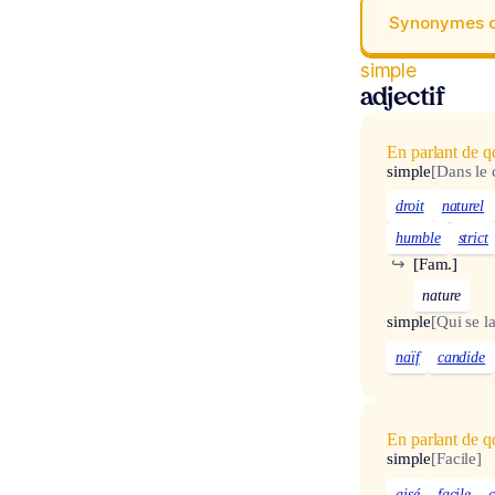
Synonymes 
simple
adjectif
En parlant de q
simple
[Dans le
droit
naturel
humble
strict
↪
[Fam.]
nature
simple
[Qui se l
naïf
candide
En parlant de 
simple
[Facile]
aisé
facile
c