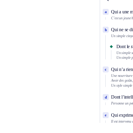
Qui a une ma
a
C’est un jeune
Qui ne se di
b
Un simple citoy
Dont le r
Un simple s
Un simple p
Qui n’a rien
c
Une nourriture 
Avoir des goûts,
Un style simple
Dont l’intel
d
Personne un peu
Qui exprime 
e
Il est intervenu