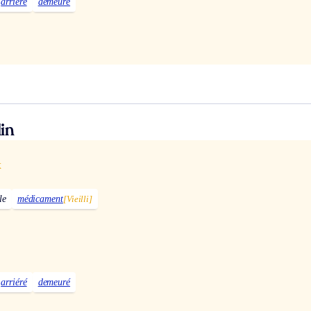
arriéré
demeuré
in
x
le
médicament
[Vieilli]
arriéré
demeuré