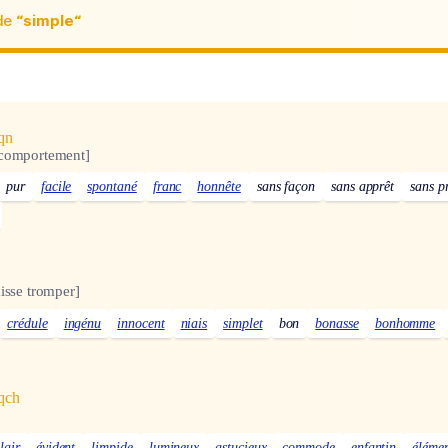
de
“simple“
qn
 comportement]
pur
facile
spontané
franc
honnête
sans façon
sans apprêt
sans p
aisse tromper]
crédule
ingénu
innocent
niais
simplet
bon
bonasse
bonhomme
qqch
lair
évident
limpide
lumineux
astucieux
commode
enfantin
élémen