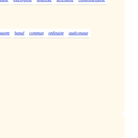
pauvre
banal
commun
ordinaire
quelconque