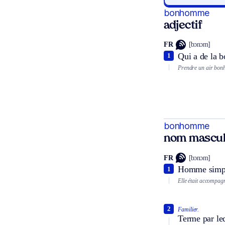
bonhomme
adjectif
FR
[bɔnɔm]
Qui a de la b
1
Prendre un air bo
bonhomme
nom mascul
FR
[bɔnɔm]
Homme simple
1
Elle était accompa
2
Familier.
Terme par le