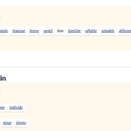
x
imple
bonasse
brave
gentil
bon
familier
affable
aimable
débonn
in
x
mme
individu
zigue
zigoto