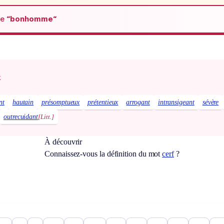
de
“bonhomme“
x
nt
hautain
présomptueux
prétentieux
arrogant
intransigeant
sévère
outrecuidant
[Litt.]
À découvrir
Connaissez-vous la définition du mot
cerf
?