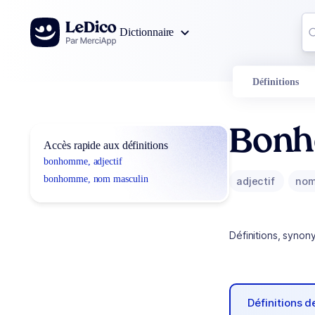
Aller au contenu
Co
Dictionnaire
0
r
Définitions
Bon
Accès rapide aux définitions
bonhomme, adjectif
bonhomme, nom masculin
adjectif
nom
Définitions, synon
Définitions 