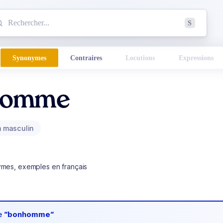
mmencez à chercher un mot dans le dictionnaire :
S
esults found.
Synonymes
Contraires
Locutions
Expressions
homme
 masculin
ymes, exemples en français
de
“bonhomme“