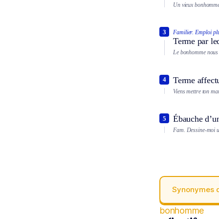
Un vieux bonhomme
3
Familier.
Emploi plu
Terme par le
Le bonhomme nous b
Terme affectu
4
Viens mettre ton m
Ébauche d’une
5
Fam.
Dessine-moi u
Synonymes 
bonhomme