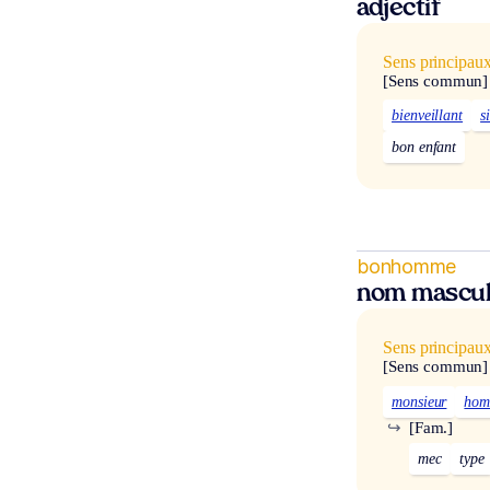
adjectif
Sens principau
[Sens commun]
bienveillant
s
bon enfant
bonhomme
nom mascul
Sens principau
[Sens commun]
monsieur
ho
↪
[Fam.]
mec
type