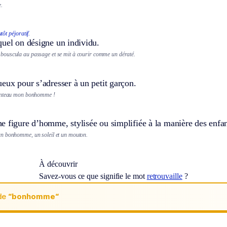
.
tôt péjoratif.
quel on désigne un individu.
ouscula au passage et se mit à courir comme un dératé.
eux pour s’adresser à un petit garçon.
anteau mon bonhomme !
 figure d’homme, stylisée ou simplifiée à la manière des enfan
n bonhomme, un soleil et un mouton.
À découvrir
Savez-vous ce que signifie le mot
retrouvaille
?
de
“bonhomme“