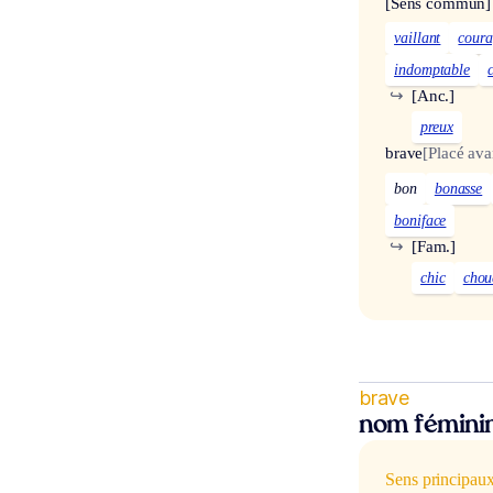
[Sens commun]
vaillant
cour
indomptable
↪
[Anc.]
preux
brave
[Placé ava
bon
bonasse
boniface
↪
[Fam.]
chic
chou
brave
nom fémini
Sens principau