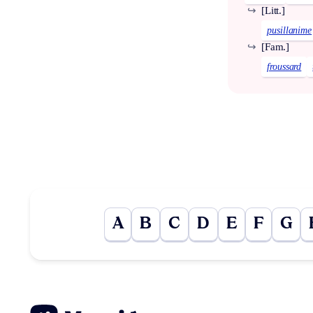
↪
[Litt.]
pusillanime
↪
[Fam.]
froussard
A
B
C
D
E
F
G