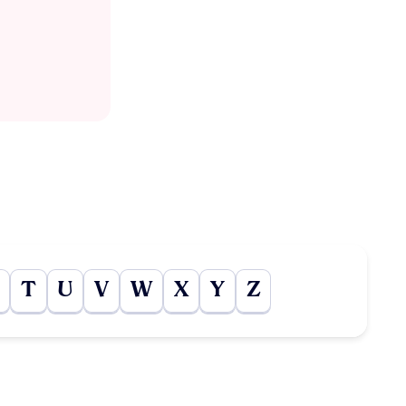
T
U
V
W
X
Y
Z