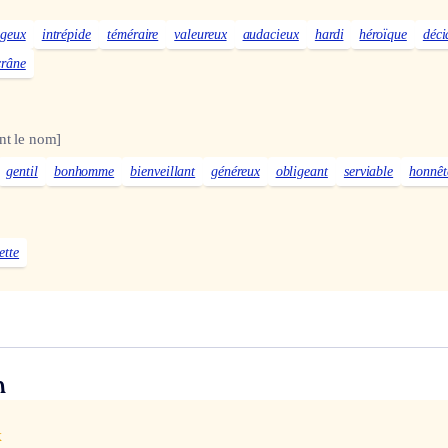
ageux
intrépide
téméraire
valeureux
audacieux
hardi
héroïque
déci
crâne
nt le nom]
gentil
bonhomme
bienveillant
généreux
obligeant
serviable
honnêt
ette
n
x