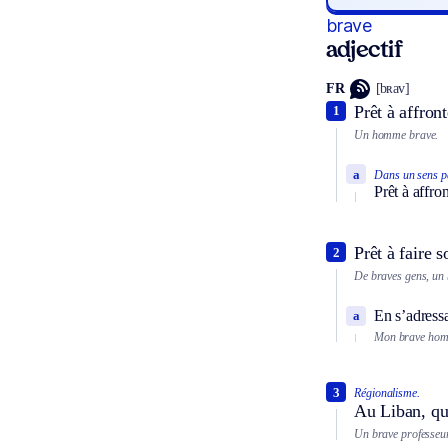
brave
adjectif
FR
[bʀav]
Prêt à affront
1
Un homme brave.
a
Dans un sens pa
Prêt à affro
Prêt à faire 
2
De braves gens, un
En s’adress
a
Mon brave hom
3
Régionalisme.
Au Liban, qui
Un brave professeur 