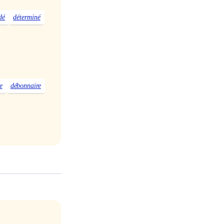
dé
déterminé
e
débonnaire