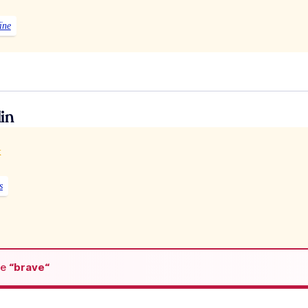
ïne
in
x
s
de
“brave“