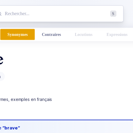
mmencez à chercher un mot dans le dictionnaire :
S
esults found.
Synonymes
Contraires
Locutions
Expressions
e
m
ymes, exemples en français
de
“brave“