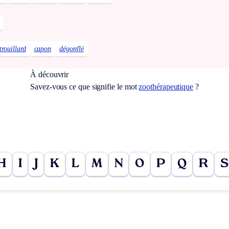
trouillard
capon
dégonflé
À découvrir
Savez-vous ce que signifie le mot
zoothérapeutique
?
H
I
J
K
L
M
N
O
P
Q
R
S