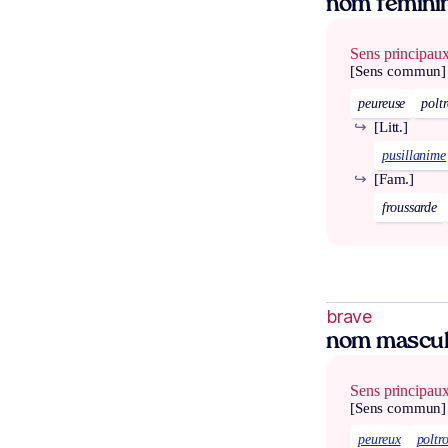
nom fémini
Sens principau
[Sens commun]
peureuse
polt
↪
[Litt.]
pusillanime
↪
[Fam.]
froussarde
brave
nom mascul
Sens principau
[Sens commun]
peureux
poltr