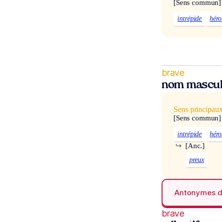
[Sens commun]
intrépide
héro
brave
nom mascul
Sens principau
[Sens commun]
intrépide
héro
↪
[Anc.]
preux
Antonymes 
brave