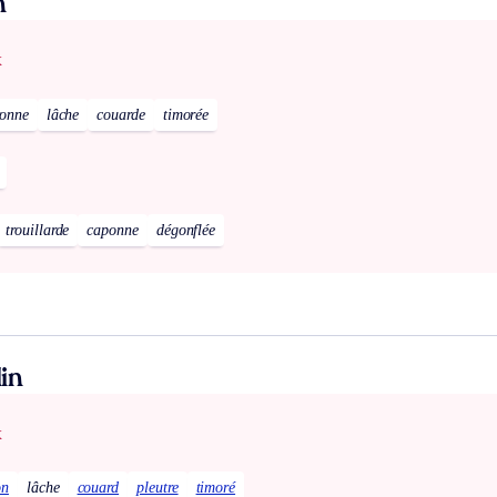
n
x
ronne
lâche
couarde
timorée
trouillarde
caponne
dégonflée
in
x
on
lâche
couard
pleutre
timoré