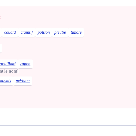
x
couard
craintif
poltron
pleutre
timoré
trouillard
capon
nt le nom]
auvais
méchant