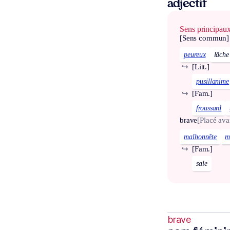
adjectif
Sens principau
[Sens commun]
peureux
lâche
↪
[Litt.]
pusillanime
↪
[Fam.]
froussard
brave
[Placé ava
malhonnête
m
↪
[Fam.]
sale
brave