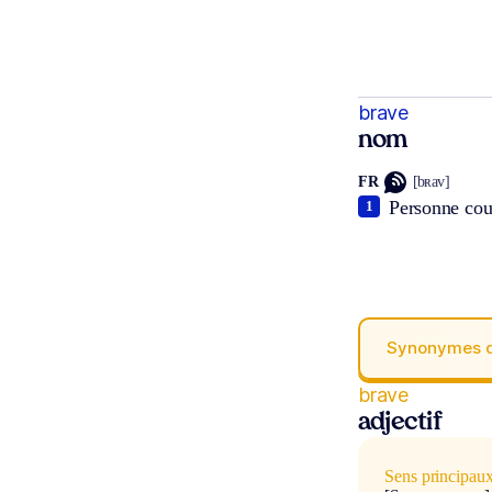
brave
nom
FR
[bʀav]
Personne cour
1
Synonymes 
brave
adjectif
Sens principau