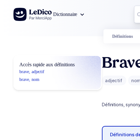
Aller au contenu
Co
Dictionnaire
0
r
Définitions
Brav
Accès rapide aux définitions
brave, adjectif
brave, nom
adjectif
no
Définitions, synon
Définitions 