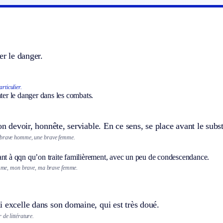
er le danger.
rticulier.
nter le danger dans les combats.
son devoir, honnête, serviable. En ce sens, se place avant le subst
 brave homme, une brave femme.
ant à qqn qu’on traite familièrement, avec un peu de condescendance.
me, mon brave, ma brave femme.
 excelle dans son domaine, qui est très doué.
de littérature.