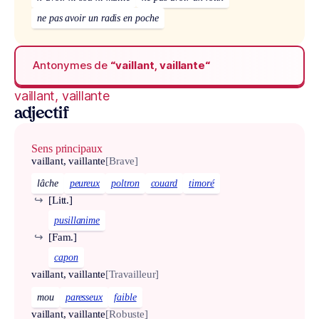
ne pas avoir un radis en poche
Antonymes de
“vaillant, vaillante“
vaillant, vaillante
adjectif
Sens principaux
vaillant, vaillante
[Brave]
lâche
peureux
poltron
couard
timoré
↪
[Litt.]
pusillanime
↪
[Fam.]
capon
vaillant, vaillante
[Travailleur]
mou
paresseux
faible
vaillant, vaillante
[Robuste]