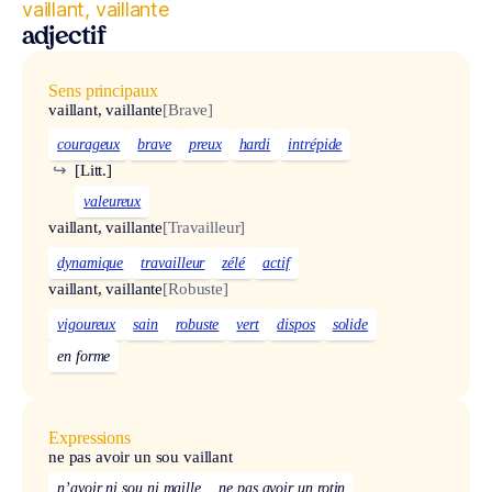
vaillant, vaillante
adjectif
Sens principaux
vaillant, vaillante
[Brave]
courageux
brave
preux
hardi
intrépide
↪
[Litt.]
valeureux
vaillant, vaillante
[Travailleur]
dynamique
travailleur
zélé
actif
vaillant, vaillante
[Robuste]
vigoureux
sain
robuste
vert
dispos
solide
en forme
Expressions
ne pas avoir un sou vaillant
n’avoir ni sou ni maille
ne pas avoir un rotin