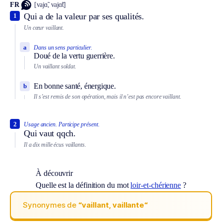
FR
[vajɑ̃, vajɑ̃t]
Qui a de la valeur par ses qualités.
1
Un cœur vaillant.
a
Dans un sens particulier.
Doué de la vertu guerrière.
Un vaillant soldat.
En bonne santé, énergique.
b
Il s’est remis de son opération, mais il n’est pas encore vaillant.
2
Usage ancien.
Participe présent.
Qui vaut qqch.
Il a dix mille écus vaillants.
À découvrir
Quelle est la définition du mot
loir-et-chérienne
?
Synonymes de
“vaillant, vaillante“