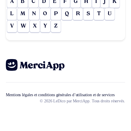
A
B
C
D
E
F
G
H
I
J
K
L
M
N
O
P
Q
R
S
T
U
V
W
X
Y
Z
Mentions légales et conditions générales d’utilisation et de services
© 2026 LeDico par MerciApp. Tous droits réservés.