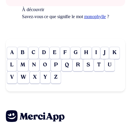
À découvrir
Savez-vous ce que signifie le mot
monophylle
?
A
B
C
D
E
F
G
H
I
J
K
L
M
N
O
P
Q
R
S
T
U
V
W
X
Y
Z