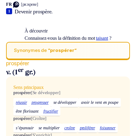
FR
[pʀɔspeʀe]
Devenir prospère.
1
À découvrir
Connaissez-vous la définition du mot
taisant
?
Synonymes de
“prospérer“
prospérer
er
v. (1
gr.)
Sens principaux
prospérer
[Se développer]
réussir
progresser
se développer
avoir le vent en poupe
être florissant
fructifier
prospérer
[Croître]
s’épanouir
se multiplier
croître
proliférer
foisonner
prospérer
[S’enrichir]