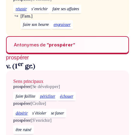
réussir
s’enrichir
faire ses affaires
↪
[Fam.]
faire son beurre
engraisser
Antonymes de
“prospérer“
prospérer
er
v. (1
gr.)
Sens principaux
prospérer
[Se développer]
faire faillite
péricliter
échouer
prospérer
[Croître]
dépérir
s’étioler
se faner
prospérer
[S’enrichir]
être ruiné