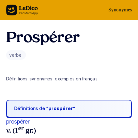
Aller au contenu
Synonymes
Prospérer
verbe
Définitions, synonymes, exemples en français
Définitions de
“prospérer“
prospérer
er
v. (1
gr.)