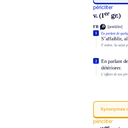
péricliter
er
v. (1
gr.)
FR
[peʀiklite]
1
En parlant de quelq
S’affaiblir, 
P. méton.
Sa santé pé
En parlant de
2
détériorer.
L’affaire de son père
Synonymes 
péricliter