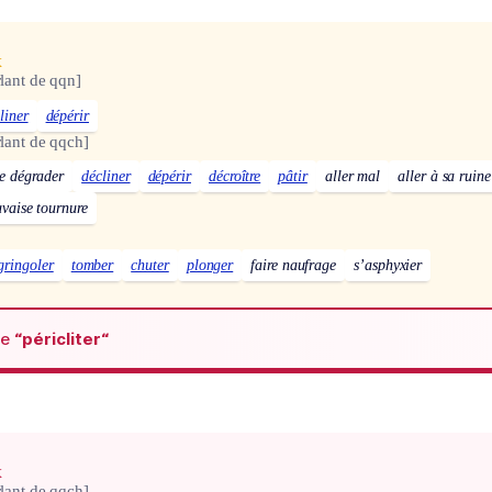
x
lant de qqn]
liner
dépérir
lant de qqch]
e dégrader
décliner
dépérir
décroître
pâtir
aller mal
aller à sa ruine
vaise tournure
gringoler
tomber
chuter
plonger
faire naufrage
s’asphyxier
de
“péricliter“
x
lant de qqch]