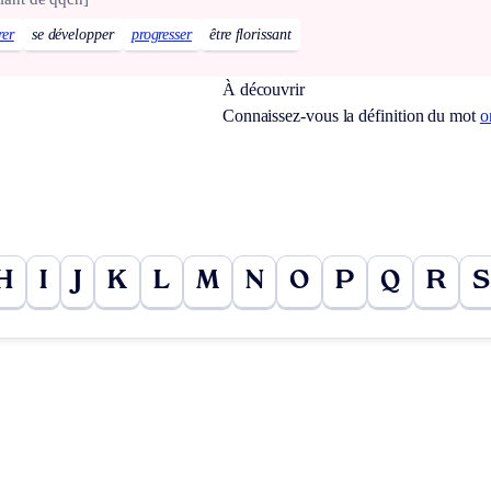
rer
se développer
progresser
être florissant
À découvrir
Connaissez-vous la définition du mot
o
H
I
J
K
L
M
N
O
P
Q
R
S