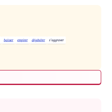
baisser
empirer
dégénérer
s’aggraver