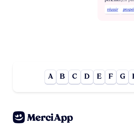
réussir
prospé
A
B
C
D
E
F
G