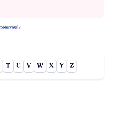
ropharyngé
?
T
U
V
W
X
Y
Z