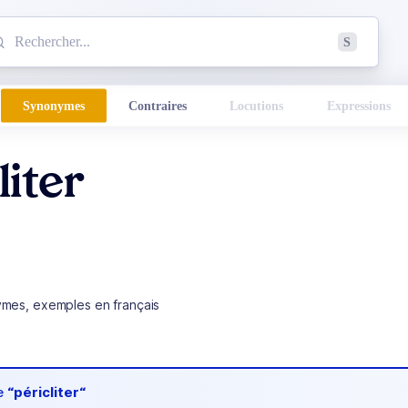
mmencez à chercher un mot dans le dictionnaire :
S
esults found.
Synonymes
Contraires
Locutions
Expressions
liter
ymes, exemples en français
de
“péricliter“