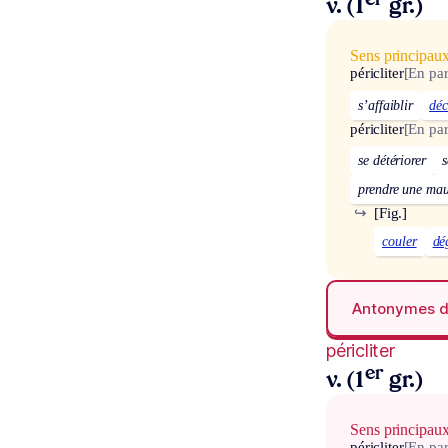
er
v. (1
gr.)
Sens principau
péricliter
[En par
s’affaiblir
déc
péricliter
[En par
se détériorer
s
prendre une mau
↪
[Fig.]
couler
dé
Antonymes 
péricliter
er
v. (1
gr.)
Sens principau
péricliter
[En par