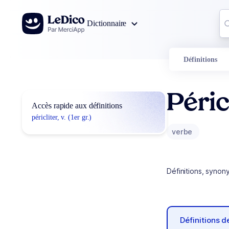
Aller au contenu
Co
Dictionnaire
0
r
Définitions
Péric
Accès rapide aux définitions
péricliter, v. (1er gr.)
verbe
Définitions, synon
Définitions 