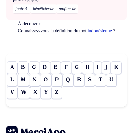
jouir de
bénéficier de
profiter de
À découvrir
Connaissez-vous la définition du mot
indonésienne
?
A
B
C
D
E
F
G
H
I
J
K
L
M
N
O
P
Q
R
S
T
U
V
W
X
Y
Z