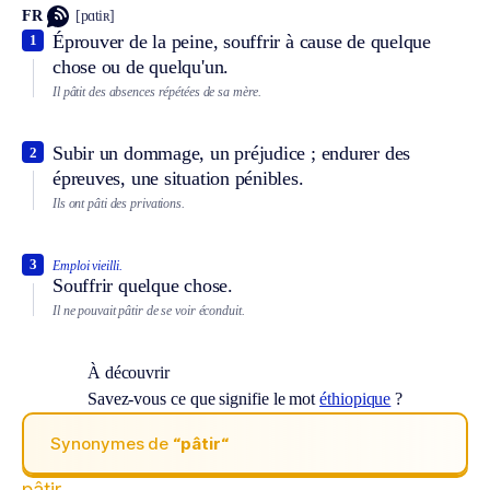
FR
[pɑtiʀ]
Éprouver de la peine, souffrir à cause de quelque
1
chose ou de quelqu'un.
Il pâtit des absences répétées de sa mère.
Subir un dommage, un préjudice ; endurer des
2
épreuves, une situation pénibles.
Ils ont pâti des privations.
3
Emploi vieilli.
Souffrir quelque chose.
Il ne pouvait pâtir de se voir éconduit.
À découvrir
Savez-vous ce que signifie le mot
éthiopique
?
Synonymes de
“pâtir“
pâtir