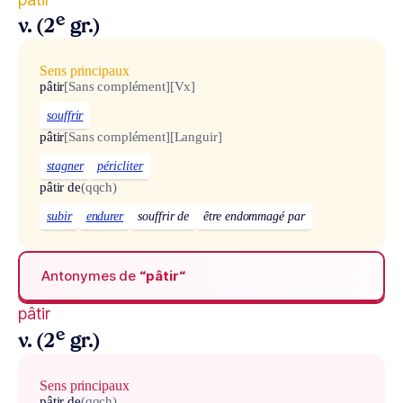
e
v. (2
gr.)
Sens principaux
pâtir
[Sans complément]
[Vx]
souffrir
pâtir
[Sans complément]
[Languir]
stagner
péricliter
pâtir de
(qqch)
subir
endurer
souffrir de
être endommagé par
Antonymes de
“pâtir“
pâtir
e
v. (2
gr.)
Sens principaux
pâtir de
(qqch)