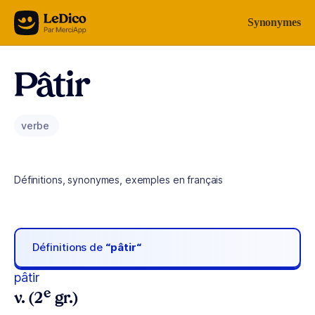
Aller au contenu
Synonymes
Pâtir
verbe
Définitions, synonymes, exemples en français
Définitions de
“pâtir“
pâtir
e
v. (2
gr.)