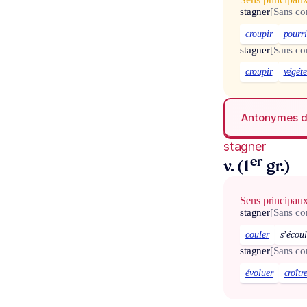
stagner
[Sans c
croupir
pourri
stagner
[Sans c
croupir
végéte
Antonymes 
stagner
er
v. (1
gr.)
Sens principau
stagner
[Sans c
couler
s’écoul
stagner
[Sans c
évoluer
croîtr