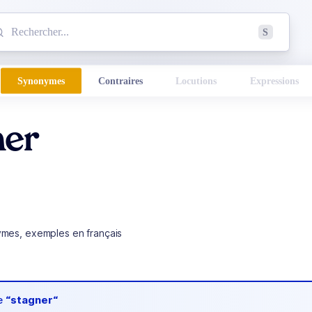
mmencez à chercher un mot dans le dictionnaire :
S
esults found.
Synonymes
Contraires
Locutions
Expressions
ner
ymes, exemples en français
de
“stagner“