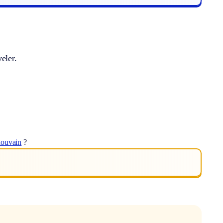
eler.
douvain
?