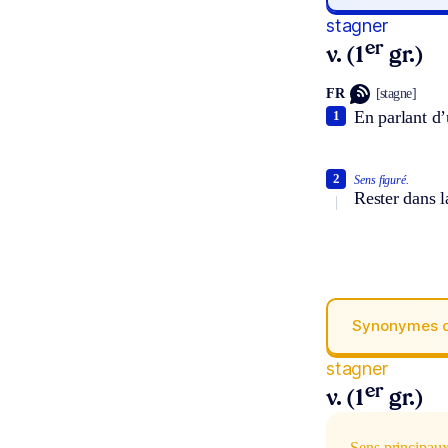
stagner
er
v. (1
gr.)
FR
[stagne]
En parlant d’
1
2
Sens figuré.
Rester dans l
Synonymes 
stagner
er
v. (1
gr.)
Sens principau