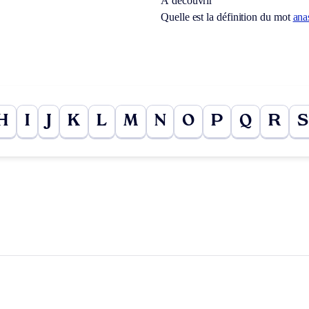
À découvrir
Quelle est la définition du mot
ana
H
I
J
K
L
M
N
O
P
Q
R
S