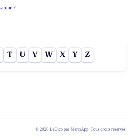
sarque
?
T
U
V
W
X
Y
Z
© 2026 LeDico par MerciApp. Tous droits réservés.