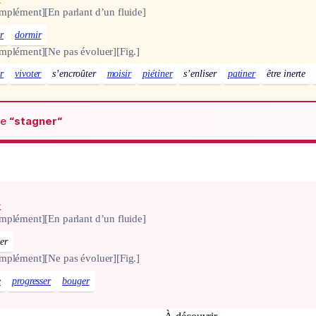
omplément]
[En parlant d’un fluide]
r
dormir
omplément]
[Ne pas évoluer]
[Fig.]
r
vivoter
s’encroûter
moisir
piétiner
s’enliser
patiner
être inerte
de
“stagner“
x
omplément]
[En parlant d’un fluide]
er
omplément]
[Ne pas évoluer]
[Fig.]
e
progresser
bouger