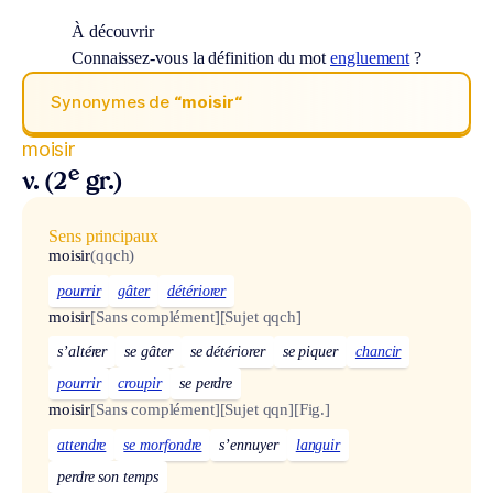
À découvrir
Connaissez-vous la définition du mot
engluement
?
Synonymes de
“moisir“
moisir
e
v. (2
gr.)
Sens principaux
moisir
(qqch)
pourrir
gâter
détériorer
moisir
[Sans complément]
[Sujet qqch]
s’altérer
se gâter
se détériorer
se piquer
chancir
pourrir
croupir
se perdre
moisir
[Sans complément]
[Sujet qqn]
[Fig.]
attendre
se morfondre
s’ennuyer
languir
perdre son temps