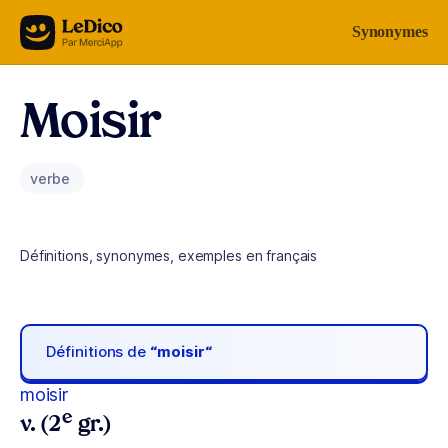
Aller au contenu
Synonymes
Moisir
verbe
Définitions, synonymes, exemples en français
Définitions de
“moisir“
moisir
e
v. (2
gr.)