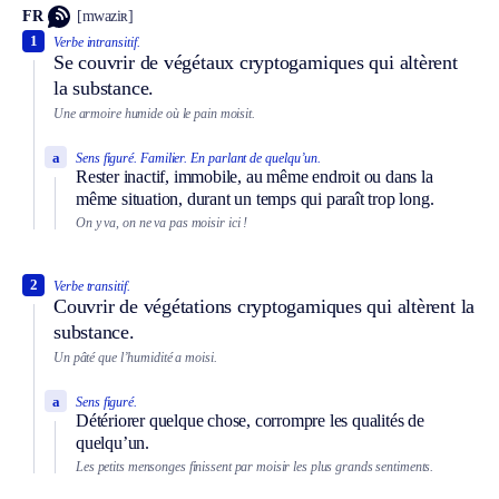
FR
[mwaziʀ]
1
Verbe intransitif.
Se couvrir de végétaux cryptogamiques qui altèrent
la substance.
Une armoire humide où le pain moisit.
a
Sens figuré.
Familier.
En parlant de quelqu’un.
Rester inactif, immobile, au même endroit ou dans la
même situation, durant un temps qui paraît trop long.
On y va, on ne va pas moisir ici !
2
Verbe transitif.
Couvrir de végétations cryptogamiques qui altèrent la
substance.
Un pâté que l’humidité a moisi.
a
Sens figuré.
Détériorer quelque chose, corrompre les qualités de
quelqu’un.
Les petits mensonges finissent par moisir les plus grands sentiments.