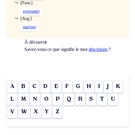
↪
[Fam.]
poireauter
↪
[Arg.]
mariner
À découvrir
Savez-vous ce que signifie le mot
glucinium
?
A
B
C
D
E
F
G
H
I
J
K
L
M
N
O
P
Q
R
S
T
U
V
W
X
Y
Z