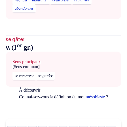
négliger
maltraiter
défavoriser
brutaliser
abandonner
se gâter
er
v. (1
gr.)
Sens principaux
[Sens commun]
se conserver
se garder
À découvrir
Connaissez-vous la définition du mot
mésoblaste
?