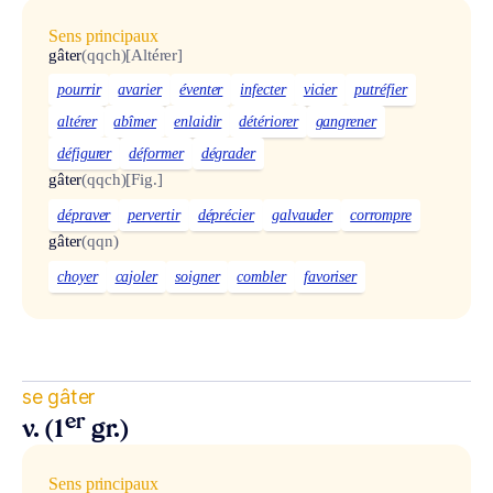
Sens principaux
gâter
(qqch)
[Altérer]
pourrir
avarier
éventer
infecter
vicier
putréfier
altérer
abîmer
enlaidir
détériorer
gangrener
défigurer
déformer
dégrader
gâter
(qqch)
[Fig.]
dépraver
pervertir
déprécier
galvauder
corrompre
gâter
(qqn)
choyer
cajoler
soigner
combler
favoriser
se gâter
er
v. (1
gr.)
Sens principaux