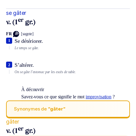
se gâter
er
v. (1
gr.)
FR
[səgɑte]
Se détériorer.
1
Le temps se gâte.
S’altérer.
2
On se gâte l’estomac par les excès de table.
À découvrir
Savez-vous ce que signifie le mot
improvisation
?
Synonymes de
“gâter“
gâter
er
v. (1
gr.)