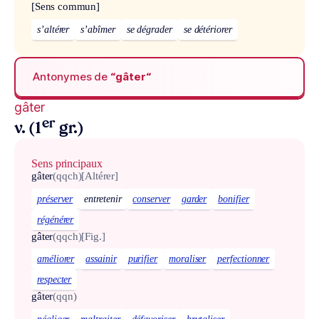
[Sens commun]
s’altérer
s’abîmer
se dégrader
se détériorer
Antonymes de
“gâter“
gâter
er
v. (1
gr.)
Sens principaux
gâter
(qqch)
[Altérer]
préserver
entretenir
conserver
garder
bonifier
régénérer
gâter
(qqch)
[Fig.]
améliorer
assainir
purifier
moraliser
perfectionner
respecter
gâter
(qqn)