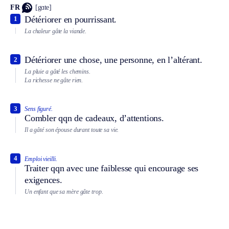
FR
[gɑte]
Détériorer en pourrissant.
1
La chaleur gâte la viande.
Détériorer une chose, une personne, en l’altérant.
2
La pluie a gâté les chemins.
La richesse ne gâte rien.
3
Sens figuré.
Combler qqn de cadeaux, d’attentions.
Il a gâté son épouse durant toute sa vie.
4
Emploi vieilli.
Traiter qqn avec une faiblesse qui encourage ses
exigences.
Un enfant que sa mère gâte trop.