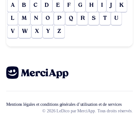
A
B
C
D
E
F
G
H
I
J
K
L
M
N
O
P
Q
R
S
T
U
V
W
X
Y
Z
Mentions légales et conditions générales d’utilisation et de services
© 2026 LeDico par MerciApp. Tous droits réservés.