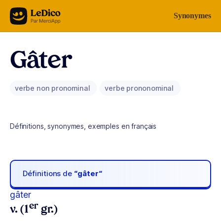
Aller au contenu
Synonymes
Gâter
verbe non pronominal
verbe prononominal
Définitions, synonymes, exemples en français
Définitions de
“gâter“
gâter
er
v. (1
gr.)