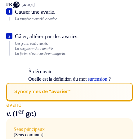
FR
[avaʀje]
Causer une avarie.
1
La tempête a avarié le navire.
Gâter, altérer par des avaries.
2
Ces fruits sont avariés.
La cargaison était avariée.
La farine s’est avariée en magasin.
À découvrir
Quelle est la définition du mot
surtension
?
Synonymes de
“avarier“
avarier
er
v. (1
gr.)
Sens principaux
[Sens commun]