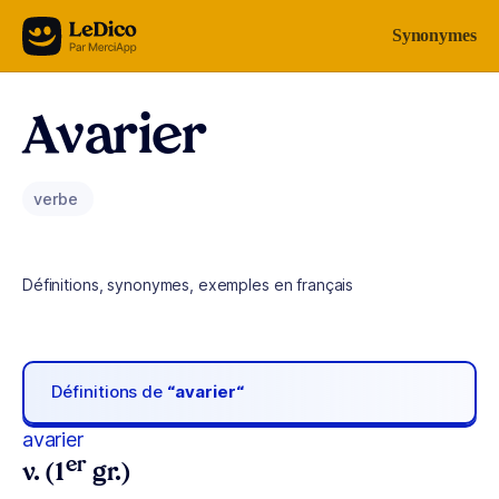
Aller au contenu
Synonymes
Avarier
verbe
Définitions, synonymes, exemples en français
Définitions de
“avarier“
avarier
er
v. (1
gr.)