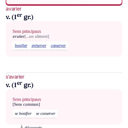
avarier
er
v. (1
gr.)
Sens principaux
avarier
[...un aliment]
bonifier
préserver
conserver
s’avarier
er
v. (1
gr.)
Sens principaux
[Sens commun]
se bonifier
se conserver
À découvrir