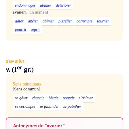
endommager
abîmer
détériorer
avarier
[...un aliment]
gâter
altérer
abîmer
putréfier
corrompre
tourner
pourrir
aigrir
s’avarier
er
v. (1
gr.)
Sens principaux
[Sens commun]
se gâter
chancir
blettir
pourrir
s’abîmer
se corrompre
se faisander
se putréfier
Antonymes de
“avarier“