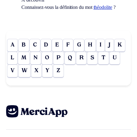
Connaissez-vous la définition du mot
théodolite
?
A
B
C
D
E
F
G
H
I
J
K
L
M
N
O
P
Q
R
S
T
U
V
W
X
Y
Z