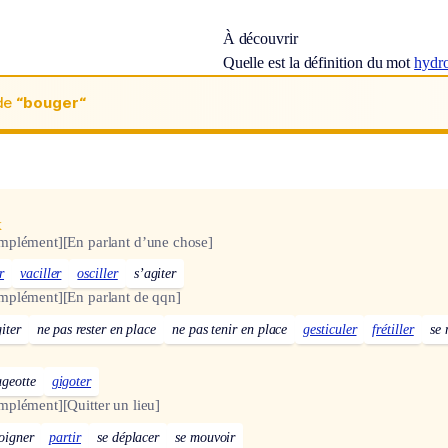
À découvrir
Quelle est la définition du mot
hydr
de
“bouger“
x
omplément]
[En parlant d’une chose]
r
vaciller
osciller
s’agiter
omplément]
[En parlant de qqn]
iter
ne pas rester en place
ne pas tenir en place
gesticuler
frétiller
se 
ugeotte
gigoter
omplément]
[Quitter un lieu]
loigner
partir
se déplacer
se mouvoir