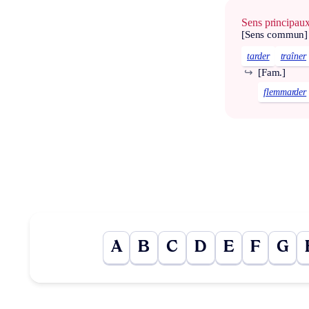
Sens principau
[Sens commun]
tarder
traîner
↪
[Fam.]
flemmarder
A
B
C
D
E
F
G