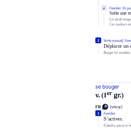
e
Familier.
En pa
Subir une mo
Les tarifs bouge
Ces couleurs ne
2
Verbe transitif.
Fami
Déplacer un o
Bouger les meubles.
se bouger
er
v. (1
gr.)
FR
[səbuʒe]
1
Familier.
S’activer.
Il faudra que tu te b