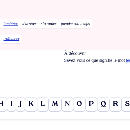
x
lambiner
s’arrêter
s’attarder
prendre son temps
traînasser
À découvrir
Savez-vous ce que signifie le mot
fe
H
I
J
K
L
M
N
O
P
Q
R
S