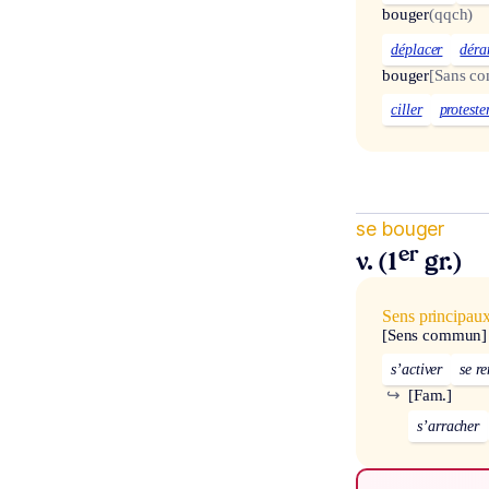
bouger
(qqch)
déplacer
déra
bouger
[Sans c
ciller
proteste
se bouger
er
v. (1
gr.)
Sens principau
[Sens commun]
s’activer
se r
↪
[Fam.]
s’arracher