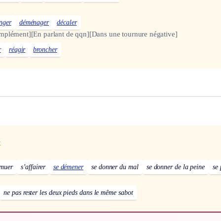
nger
déménager
décaler
omplément]
[En parlant de qqn]
[Dans une tournure négative]
r
réagir
broncher
x
emuer
s’affairer
se démener
se donner du mal
se donner de la peine
se 
ne pas rester les deux pieds dans le même sabot