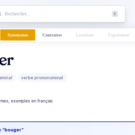
mmencez à chercher un mot dans le dictionnaire :
S
esults found.
Synonymes
Contraires
Locutions
Expressions
er
ominal
verbe prononominal
ymes, exemples en français
de
“bouger“