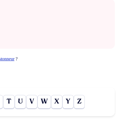
stonneur
?
T
U
V
W
X
Y
Z