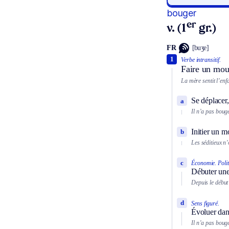
bouger
er
v. (1
gr.)
FR
[buʒe]
1
Verbe intransitif.
Faire un mo
La mère sentit l’enf
Se déplacer,
a
Il n’a pas bougé
Initier un m
b
Les séditieux n
c
Économie.
Poli
Débuter une
Depuis le début 
d
Sens figuré.
Évoluer dans
Il n’a pas boug