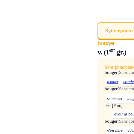
Synonymes 
bouger
er
v. (1
gr.)
Sens principau
bouger
[Sans c
remuer
branle
bouger
[Sans c
se remuer
s’ag
↪
[Fam]
avoir la bo
bouger
[Sans c
s’en aller
s’é