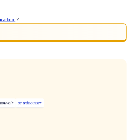
ocarbure
?
mouvoir
se trémousser