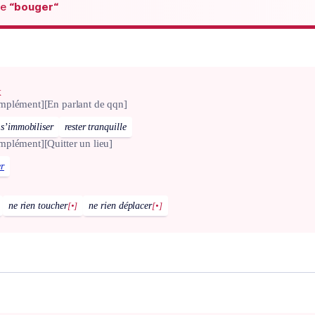
de
“bouger“
x
omplément]
[En parlant de qqn]
s’immobiliser
rester tranquille
omplément]
[Quitter un lieu]
r
ne rien toucher
[•]
ne rien déplacer
[•]