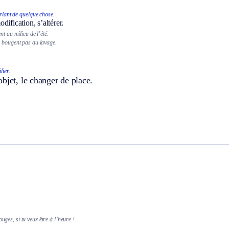
rlant de quelque chose.
dification, s’altérer.
nt au milieu de l’été.
 bougent pas au lavage.
lier.
bjet, le changer de place.
ouges, si tu veux être à l’heure !