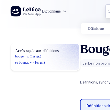
Aller au contenu
Co
Dictionnaire
0
r
Définitions
Boug
Accès rapide aux définitions
bouger, v. (1er gr.)
se bouger, v. (1er gr.)
verbe non pron
Définitions, synon
Définitions 