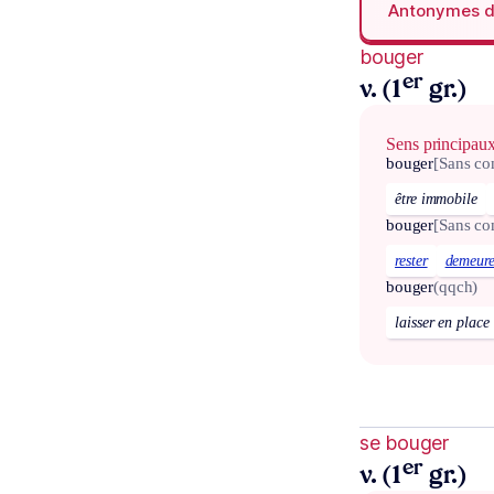
Antonymes 
bouger
er
v. (1
gr.)
Sens principau
bouger
[Sans c
être immobile
bouger
[Sans c
rester
demeure
bouger
(qqch)
laisser en place
se bouger
er
v. (1
gr.)