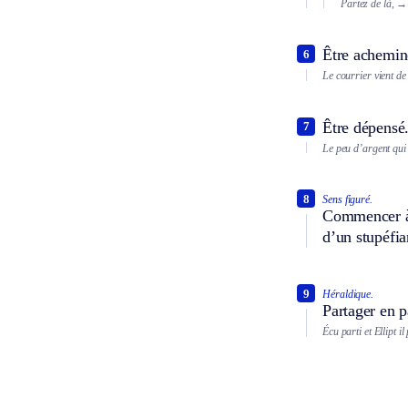
Partez de là,
→ 
Être achemin
6
Le courrier vient de 
Être dépensé
7
Le peu d’argent qui l
8
Sens figuré.
Commencer à r
d’un stupéfia
9
Héraldique.
Partager en p
Écu parti et
Ellipt
il