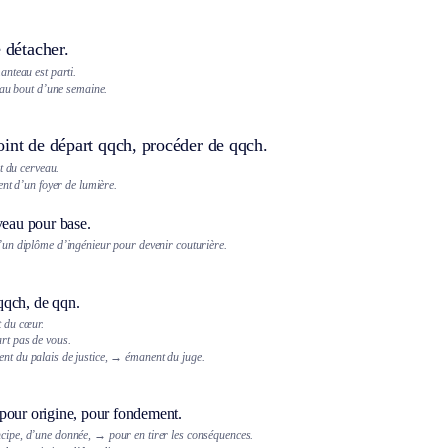
e détacher.
nteau est parti.
 au bout d’une semaine.
oint de départ qqch, procéder de qqch.
t du cerveau.
nt d’un foyer de lumière.
veau pour base.
 d’un diplôme d’ingénieur pour devenir couturière.
qch, de qqn.
 du cœur.
art pas de vous.
nt du palais de justice,
→ émanent du juge.
pour origine, pour fondement.
ncipe, d’une donnée,
→ pour en tirer les conséquences.