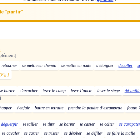
de
“partir“
x
plément]
n retourner
se mettre en chemin
se mettre en route
s’éloigner
décoller
s
[Fig.]
se barrer
s’arracher
lever le camp
lever l’ancre
lever le siège
décanill
]
chapper
s’enfuir
battre en retraite
prendre la poudre d’escampette
foutre 
déguerpir
se tailler
se tirer
se barrer
se casser
se calter
se carapate
se cavaler
se carrer
se trisser
se dérober
se défiler
se faire la malle