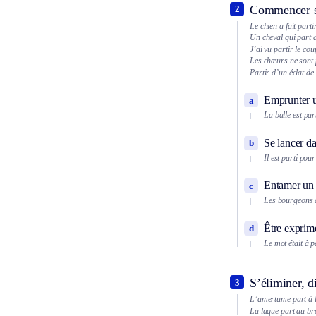
Commencer s
2
Le chien a fait part
Un cheval qui part 
J’ai vu partir le cou
Les chœurs ne sont 
Partir d’un éclat de 
Emprunter un
a
La balle est part
Se lancer da
b
Il est parti pou
Entamer un 
c
Les bourgeons 
Être exprim
d
Le mot était à pe
S’éliminer, di
3
L’amertume part à l
La laque part au br