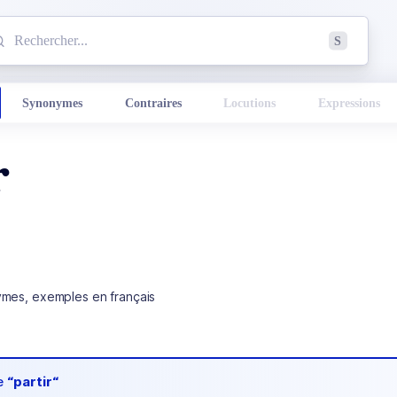
mmencez à chercher un mot dans le dictionnaire :
S
esults found.
Synonymes
Contraires
Locutions
Expressions
r
ymes, exemples en français
de
“partir“