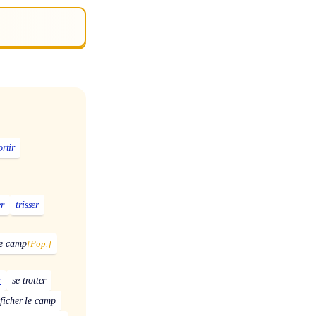
ortir
er
trisser
le camp
[Pop.]
r
se trotter
ficher le camp