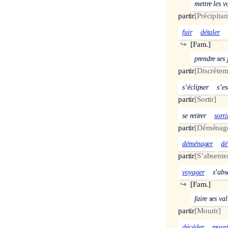
mettre les v
partir
[Précipita
fuir
détaler
↪
[Fam.]
prendre ses
partir
[Discrètem
s’éclipser
s’e
partir
[Sortir]
se retirer
sorti
partir
[Déménage
déménager
dé
partir
[S’absente
voyager
s’abs
↪
[Fam.]
faire ses val
partir
[Mourir]
décéder
mouri