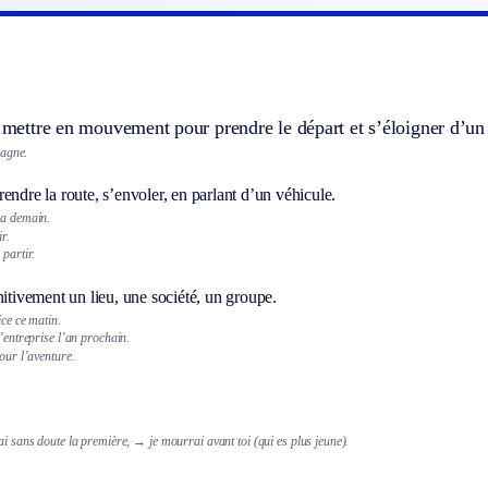
e mettre en mouvement pour prendre le départ et s’éloigner d’un 
pagne.
endre la route, s’envoler, en parlant d’un véhicule.
ra demain.
ir.
 partir.
nitivement un lieu, une société, un groupe.
ice ce matin.
l’entreprise l’an prochain.
pour l’aventure.
ai sans doute la première,
→ je mourrai avant toi (qui es plus jeune).