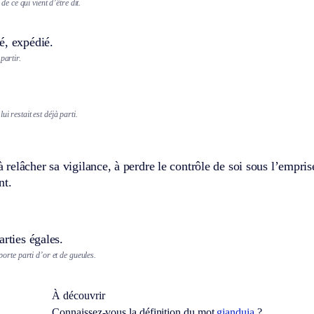
de ce qui vient d’être dit.
é, expédié.
partir.
.
ui restait est déjà parti.
elâcher sa vigilance, à perdre le contrôle de soi sous l’emprise
nt.
arties égales.
 porte parti d’or et de gueules.
À découvrir
Connaissez-vous la définition du mot
gianduia
?