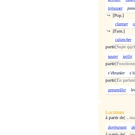
trépasser
pass
↪
[Pop.]
clamser
c
↪
[Fam.]
calancher
partir
[Sujet qqc
sauter
jaillir
partir
[Fonctionn
s’ébranler
s’é
partir
[En parlan
appareiller
le
Locutions
à partir de
[…mai
dorénavant
d
à partir de
[…une