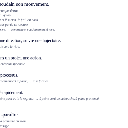
oudain son mouvement.
ir un perdreau.
au galop.
p et
P. méton.
le fusil est parti.
pas partis en mesure.
rire,
→ commencer soudainement à rire.
e direction, suivre une trajectoire.
ie vers la vitre.
ns un projet, une action.
r créer un spectacle.
processus.
commencent à partir,
→ à se former.
é rapidement.
ine parti qu’il le regretta,
→ à peine sorti de sa bouche, à peine prononcé.
sparaître.
a première cuisson.
ossage.