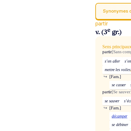
Synonymes 
partir
e
v. (3
gr.)
Sens principau
partir
[Sans com
s’en aller
s’e
mettre les voiles
↪
[Fam.]
se casser
partir
[Se sauver
se sauver
s’é
↪
[Fam.]
décamper
se débiner