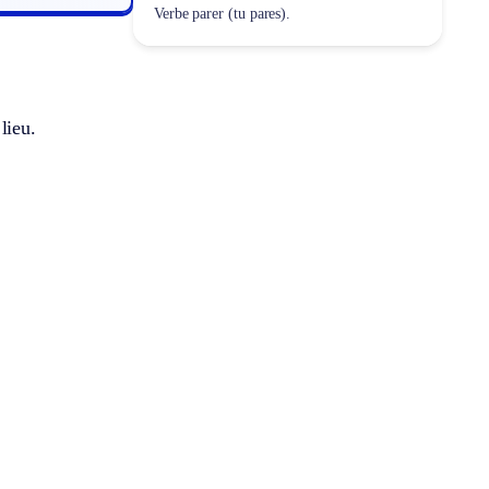
Verbe parer (tu pares).
lieu.