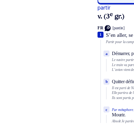
partir
e
v. (3
gr.)
FR
[paʀtiʀ]
S’en aller, s
1
Partir pour la cam
Démarrer, pr
a
Le navire parti
Le train va part
L’avion vient de
Quitter défi
b
Il est parti de N
Elle partira de 
Ils sont partis 
c
Par métaphore.
Mourir.
Absolt
Je partir