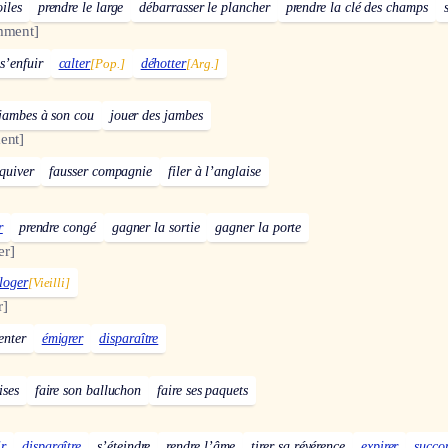
oiles
prendre le large
débarrasser le plancher
prendre la clé des champs
mment]
s’enfuir
calter
[Pop.]
déhotter
[Arg.]
 jambes à son cou
jouer des jambes
ent]
squiver
fausser compagnie
filer à l’anglaise
r
prendre congé
gagner la sortie
gagner la porte
r]
loger
[Vieilli]
r]
enter
émigrer
disparaître
ises
faire son balluchon
faire ses paquets
r
disparaître
s’éteindre
rendre l’âme
tirer sa révérence
expirer
succo