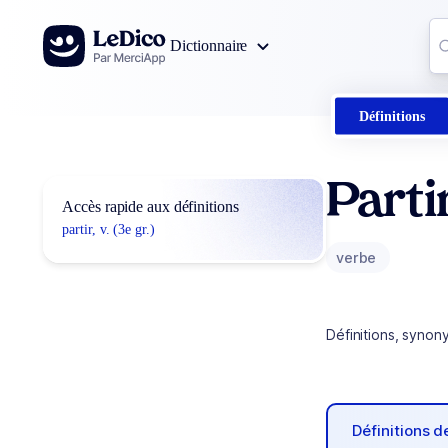
Aller au contenu
Co
Dictionnaire
0
r
Définitions
Parti
Accès rapide aux définitions
partir, v. (3e gr.)
verbe
Définitions, synon
Définitions 