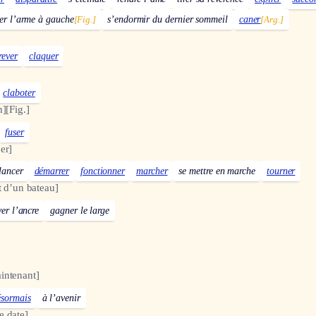
er l’arme à gauche
[Fig.]
s’endormir du dernier sommeil
caner
[Arg.]
rever
claquer
claboter
h]
[Fig.]
fuser
er]
lancer
démarrer
fonctionner
marcher
se mettre en marche
tourner
t d’un bateau]
ver l’ancre
gagner le large
ntenant]
ésormais
à l’avenir
 date]