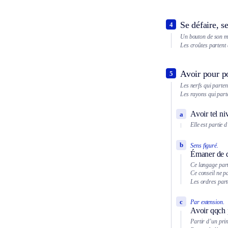
Se défaire, s
4
Un bouton de son ma
Les croûtes partent
Avoir pour p
5
Les nerfs qui parten
Les rayons qui parte
Avoir tel ni
a
Elle est partie
b
Sens figuré.
Émaner de q
Ce langage part
Ce conseil ne p
Les ordres parte
c
Par extension.
Avoir qqch 
Partir d’un pri