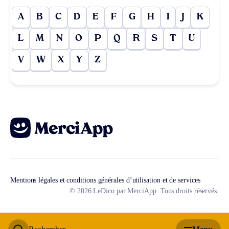
A
B
C
D
E
F
G
H
I
J
K
L
M
N
O
P
Q
R
S
T
U
V
W
X
Y
Z
Mentions légales et conditions générales d’utilisation et de services
© 2026 LeDico par MerciApp. Tous droits réservés.