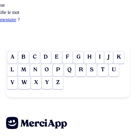
que
ifie le mot
imentaire
?
A
B
C
D
E
F
G
H
I
J
K
L
M
N
O
P
Q
R
S
T
U
V
W
X
Y
Z