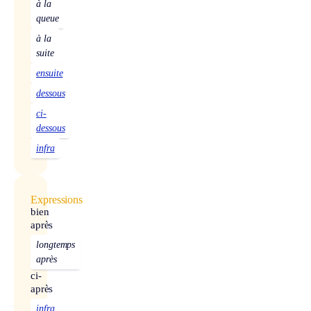
à la
queue
à la
suite
ensuite
dessous
ci-
dessous
infra
Expressions
bien
après
longtemps
après
ci-
après
infra