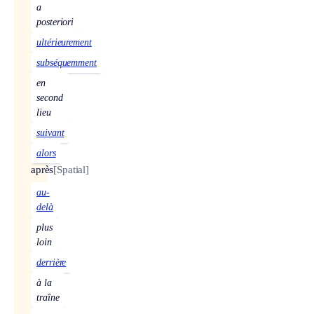
a
posteriori
ultérieurement
subséquemment
en
second
lieu
suivant
alors
après
[Spatial]
au-
delà
plus
loin
derrière
à la
traîne