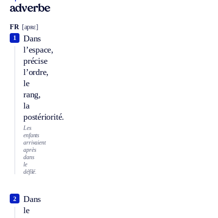
adverbe
FR
[apʀɛ]
Dans
1
l’espace,
précise
l’ordre,
le
rang,
la
postériorité.
Les
enfants
arrivaient
après
dans
le
défilé.
Dans
2
le