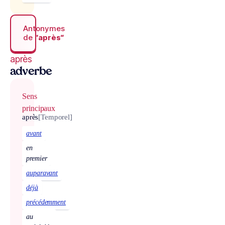
Antonymes
de
“après“
après
adverbe
Sens
principaux
après
[Temporel]
avant
en
premier
auparavant
déjà
précédemment
au