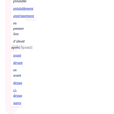
préalable
préalablement
antérieurement
en
premier
lieu
d’abord
après
[Spatial]
avant
devant
en
avant
dessus
ci-
dessus
supra