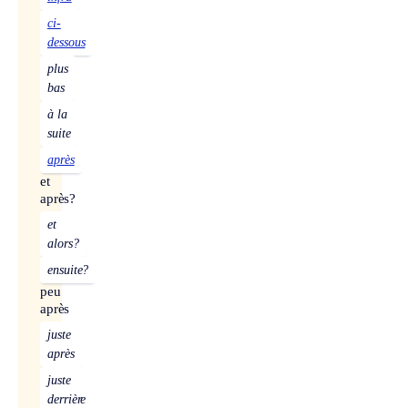
ci-
dessous
plus
bas
à la
suite
après
et
après?
et
alors?
ensuite?
peu
après
juste
après
juste
derrière