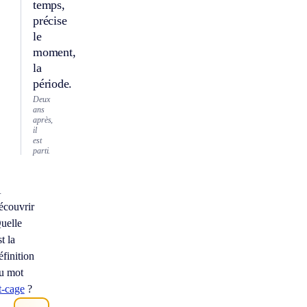
temps,
précise
le
moment,
la
période.
Deux
ans
après,
il
est
parti.
À
écouvrir
uelle
st la
éfinition
u mot
it-cage
?