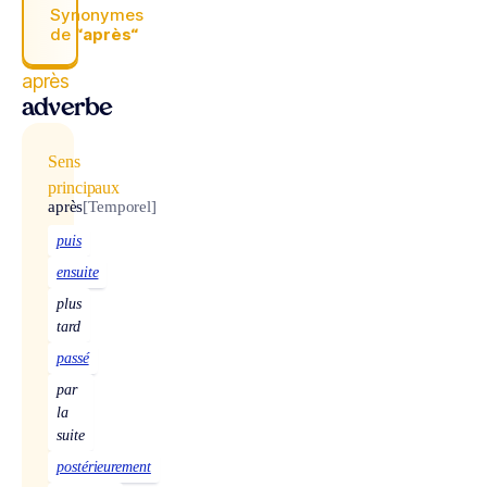
Synonymes
de
“après“
après
adverbe
Sens
principaux
après
[Temporel]
puis
ensuite
plus
tard
passé
par
la
suite
postérieurement