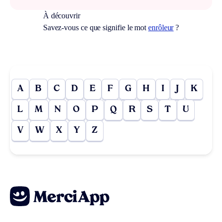
À découvrir
Savez-vous ce que signifie le mot
enrôleur
?
A
B
C
D
E
F
G
H
I
J
K
L
M
N
O
P
Q
R
S
T
U
V
W
X
Y
Z