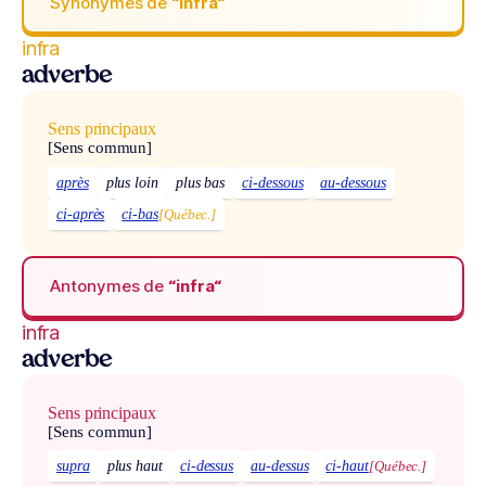
Synonymes de
“infra“
infra
adverbe
Sens principaux
[Sens commun]
après
plus loin
plus bas
ci-dessous
au-dessous
ci-après
ci-bas
[Québec.]
Antonymes de
“infra“
infra
adverbe
Sens principaux
[Sens commun]
supra
plus haut
ci-dessus
au-dessus
ci-haut
[Québec.]