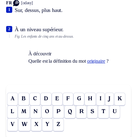
FR
[odəsy]
Sur, dessus, plus haut.
1
À un niveau supérieur.
2
Fig.
Les enfants de cinq ans et au-dessus.
À découvrir
Quelle est la définition du mot
originaire
?
A
B
C
D
E
F
G
H
I
J
K
L
M
N
O
P
Q
R
S
T
U
V
W
X
Y
Z