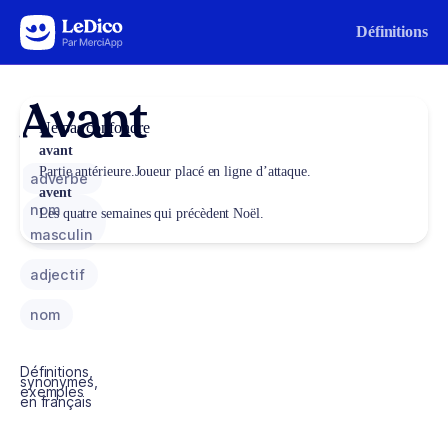
Aller au contenu
Définitions
Avant
Ne pas confondre
avant
Partie antérieure.Joueur placé en ligne d’attaque.
adverbe
avent
nom
Les quatre semaines qui précèdent Noël.
masculin
adjectif
nom
Définitions,
synonymes,
exemples
en français