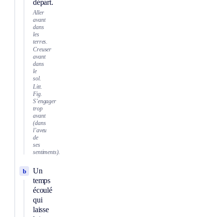
départ.
Aller
avant
dans
les
terres.
Creuser
avant
dans
le
sol.
Litt.
Fig.
S’engager
trop
avant
(dans
l’aveu
de
ses
sentiments).
Un
b
temps
écoulé
qui
laisse