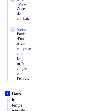
militaire.
Zone
de
combat.
c
Marine.
Partie
d’un
navire
comprise
entre
le
maître-
couple
et
l’étrave.
Dans
2
le
temps,
période