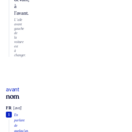
à
l'avant.
L’aile
avant
gauche
de
la
voiture
est
à
changer.
avant
nom
FR
[avɑ̃]
1
En
parlant
de
quelqu’un.