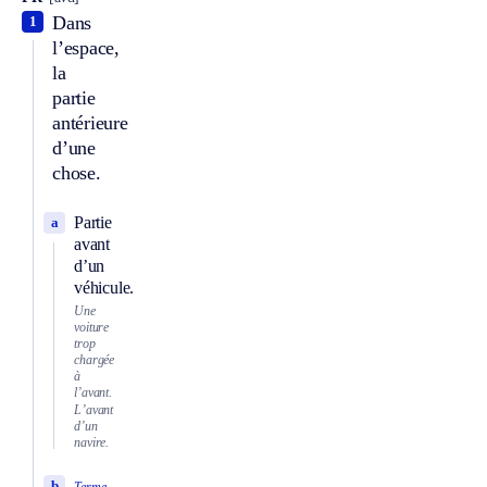
Dans
1
l’espace,
la
partie
antérieure
d’une
chose.
Partie
a
avant
d’un
véhicule.
Une
voiture
trop
chargée
à
l’avant.
L’avant
d’un
navire.
b
Terme