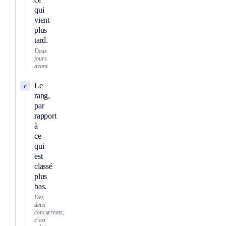
qui
vient
plus
tard.
Deux
jours
avant.
Le
c
rang,
par
rapport
à
ce
qui
est
classé
plus
bas.
Des
deux
concurrents,
c’est