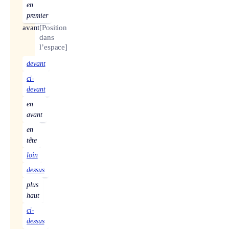
en
premier
avant
[Position
dans
l’espace]
devant
ci-
devant
en
avant
en
tête
loin
dessus
plus
haut
ci-
dessus