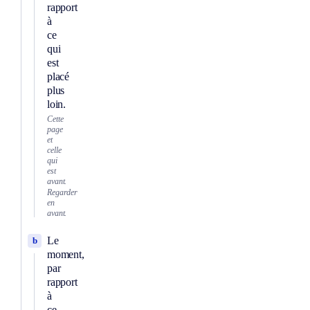
rapport
à
ce
qui
est
placé
plus
loin.
Cette
page
et
celle
qui
est
avant.
Regarder
en
avant.
Le
b
moment,
par
rapport
à
ce