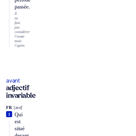
passée.
Il
ne
faut
pas
considérer
l’avant
mais
l’après.
avant
adjectif
invariable
FR
[avɑ̃]
Qui
1
est
situé
devant,