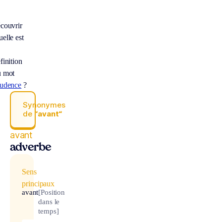
couvrir
elle est
finition
u mot
rudence
?
Synonymes
de
“avant“
avant
adverbe
Sens
principaux
avant
[Position
dans le
temps]