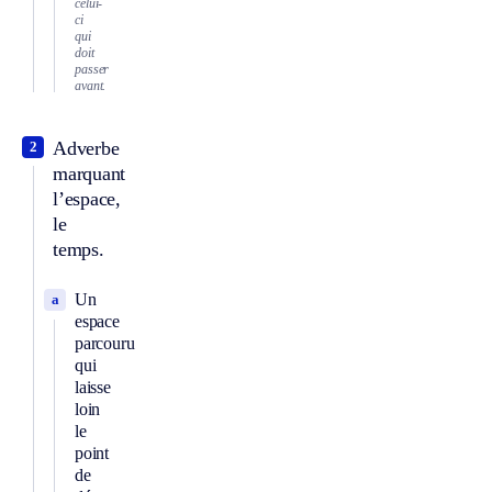
celui-
ci
qui
doit
passer
avant.
Adverbe
2
marquant
l’espace,
le
temps.
Un
a
espace
parcouru
qui
laisse
loin
le
point
de