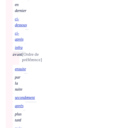
en
dernier
ci-
dessous
ci-
après
infra
avant
[Ordre de
préférence]
ensuite
par
la
suite
secondement
après
plus
tard