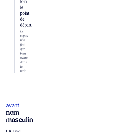
loin
le
point
de
départ.
Le
repas
n’a
fini
que
bien
avant
dans
la
nuit.
avant
nom
masculin
FR
[avɑ̃]