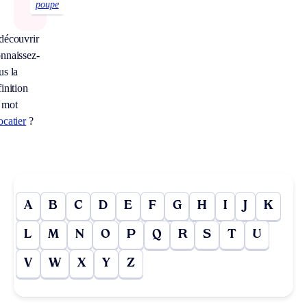
poupe
découvrir
nnaissez-
us la
inition
 mot
ocatier
?
A
B
C
D
E
F
G
H
I
J
K
L
M
N
O
P
Q
R
S
T
U
V
W
X
Y
Z