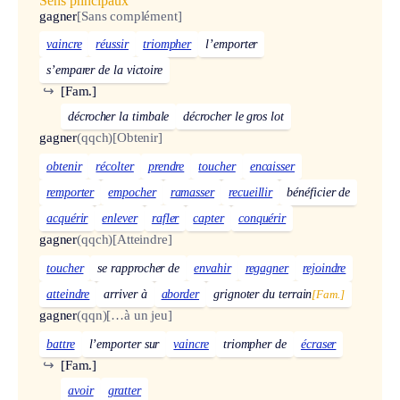
Sens principaux
gagner
[Sans complément]
vaincre
réussir
triompher
l’emporter
s’emparer de la victoire
↪
[Fam.]
décrocher la timbale
décrocher le gros lot
gagner
(qqch)
[Obtenir]
obtenir
récolter
prendre
toucher
encaisser
remporter
empocher
ramasser
recueillir
bénéficier de
acquérir
enlever
rafler
capter
conquérir
gagner
(qqch)
[Atteindre]
toucher
se rapprocher de
envahir
regagner
rejoindre
atteindre
arriver à
aborder
grignoter du terrain
[Fam.]
gagner
(qqn)
[…à un jeu]
battre
l’emporter sur
vaincre
triompher de
écraser
↪
[Fam.]
avoir
gratter