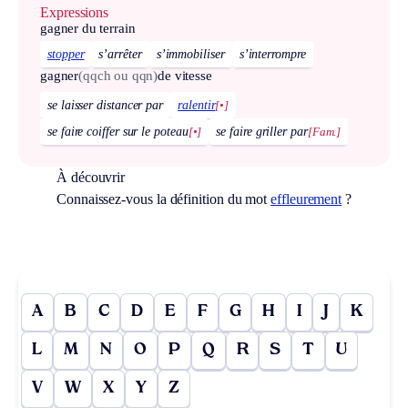
Expressions
gagner du terrain
stopper
s’arrêter
s’immobiliser
s’interrompre
gagner
(qqch ou qqn)
de vitesse
se laisser distancer par
ralentir
[•]
se faire coiffer sur le poteau
[•]
se faire griller par
[Fam.]
À découvrir
Connaissez-vous la définition du mot
effleurement
?
A
B
C
D
E
F
G
H
I
J
K
L
M
N
O
P
Q
R
S
T
U
V
W
X
Y
Z