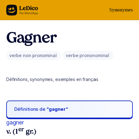
Aller au contenu
Synonymes
Gagner
verbe non pronominal
verbe prononominal
Définitions, synonymes, exemples en français
Définitions de
“gagner“
gagner
er
v. (1
gr.)