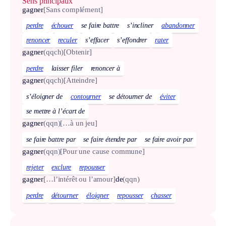
Sens principaux
gagner
[Sans complément]
perdre
échouer
se faire battre
s’incliner
abandonner
renoncer
reculer
s’effacer
s’effondrer
rater
gagner
(qqch)
[Obtenir]
perdre
laisser filer
renoncer à
gagner
(qqch)
[Atteindre]
s’éloigner de
contourner
se détourner de
éviter
se mettre à l’écart de
gagner
(qqn)
[…à un jeu]
se faire battre par
se faire étendre par
se faire avoir par
gagner
(qqn)
[Pour une cause commune]
rejeter
exclure
repousser
gagner
[…l’intérêt ou l’amour]
de
(qqn)
perdre
détourner
éloigner
repousser
chasser