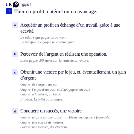
FR
[gaɲe]
Tirer un profit matériel ou un avantage.
1
Acquérir un profit en échange d’un travail, grâce à une
a
activité.
Le salaire que gagne un ouvrier.
Le bénéfice que gagne un commerçant.
Percevoir de l’argent en réalisant une opération.
b
Elle a gagné 500 euros sur la vente de sa voiture.
Obtenir une victoire par le jeu, et, éventuellement, un gain
c
d’argent.
Gagner de l’argent au jeu.
Gagner l’enjeu d’un pari, et
Ellipt
gagner un pari.
Gagner à la loterie, au tiercé.
P. méton.
Le billet qui a gagné.
Conquérir un succès, une victoire.
d
Gagner un procès, une cause,
→ obtenir un jugement favorable.
Gagner une course de voitures.
Gagner une victoire, des élections.