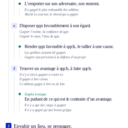
L’emporter sur son adversaire, son ennemi.
Il a gagné le plus redoutable des athlètes.
Absolt
Le coureur, le cheval qui a gagné.
Disposer qqn favorablement à son égard.
e
Gagner l’estime, la confiance de qqn.
Gagner le cœur, l’âme de qqn.
Rendre qqn favorable à qqch, le rallier à une cause.
Les geôliers avaient été gagnés.
Gagner une personne à la défense d’un projet.
Trouver un avantage à qqch, à faire qqch.
f
Il n’y a rien à gagner à rester ici.
Il gagne à être connu.
Ce tableau gagne à être vu de loin.
Emploi ironique.
En parlant de ce qui est le contraire d’un avantage.
Il n’y a que des coups à gagner.
Il n’y a gagné qu’une bonne grippe.
Envahir un lieu, se propager.
2