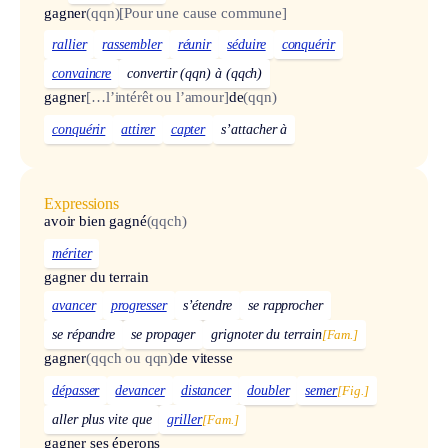
gagner
(qqn)
[Pour une cause commune]
rallier
rassembler
réunir
séduire
conquérir
convaincre
convertir (qqn) à (qqch)
gagner
[…l’intérêt ou l’amour]
de
(qqn)
conquérir
attirer
capter
s’attacher à
Expressions
avoir bien gagné
(qqch)
mériter
gagner du terrain
avancer
progresser
s’étendre
se rapprocher
se répandre
se propager
grignoter du terrain
[Fam.]
gagner
(qqch ou qqn)
de vitesse
dépasser
devancer
distancer
doubler
semer
[Fig.]
aller plus vite que
griller
[Fam.]
gagner ses éperons