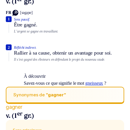
v. (1
gr.)
FR
[səgaɲe]
1
Sens passif.
Être gagné.
L’argent se gagne en travaillant.
2
Réfléchi indirect.
Rallier à sa cause, obtenir un avantage pour soi.
Il s’est gagné des électeurs en défendant le projet du nouveau stade.
À découvrir
Savez-vous ce que signifie le mot
gneisseux
?
Synonymes de
“gagner“
gagner
er
v. (1
gr.)