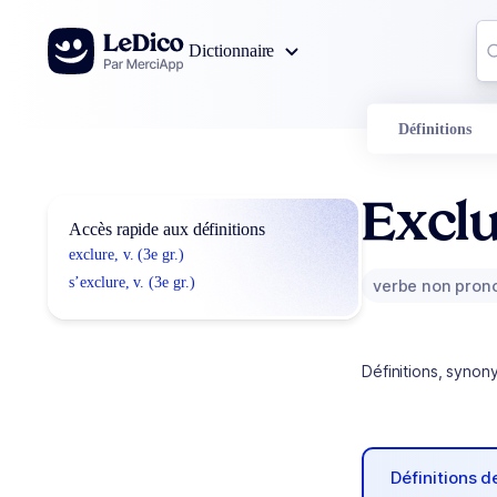
Aller au contenu
Co
Dictionnaire
0
r
Définitions
Excl
Accès rapide aux définitions
exclure, v. (3e gr.)
s’exclure, v. (3e gr.)
verbe non pron
Définitions, synon
Définitions 