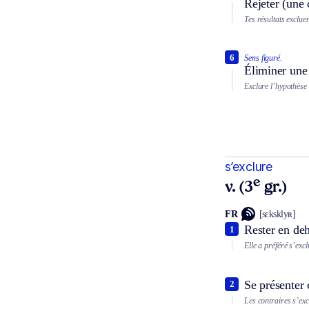
Rejeter (une
Tes résultats excluen
6
Sens figuré.
Éliminer une 
Exclure l’hypothèse
s’exclure
e
v. (3
gr.)
FR
[sɛksklyʀ]
Rester en deh
1
Elle a préféré s’exc
Se présenter
2
Les contraires s’exc