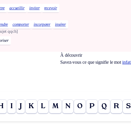
tre
accueillir
inviter
recevoir
endre
comporter
incorporer
insérer
ujet qqch]
oriser
À découvrir
Savez-vous ce que signifie le mot
infa
H
I
J
K
L
M
N
O
P
Q
R
S