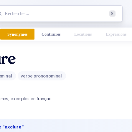
mmencez à chercher un mot dans le dictionnaire :
S
esults found.
Synonymes
Contraires
Locutions
Expressions
ure
ominal
verbe prononominal
ymes, exemples en français
de
“exclure“