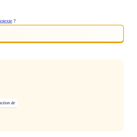
iotexte
?
raction de