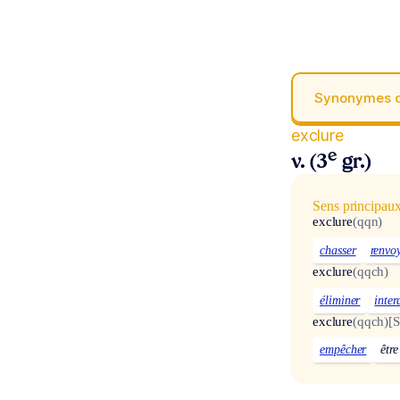
Synonymes 
exclure
e
v. (3
gr.)
Sens principau
exclure
(qqn)
chasser
renvo
exclure
(qqch)
éliminer
inter
exclure
(qqch)
[S
empêcher
êtr