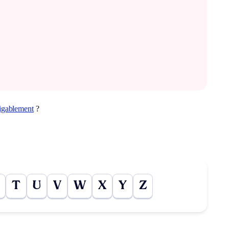
tigablement
?
T
U
V
W
X
Y
Z