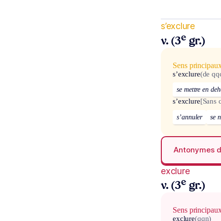
s’exclure
e
v. (3
gr.)
Sens principau
s’exclure
(de qq
se mettre en deh
s’exclure
[Sans 
s’annuler
se n
Antonymes 
exclure
e
v. (3
gr.)
Sens principau
exclure
(qqn)