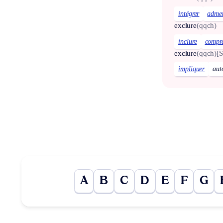
intégrer
admet
exclure
(qqch)
inclure
compr
exclure
(qqch)
[S
impliquer
aut
A
B
C
D
E
F
G