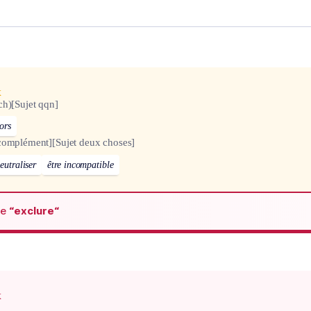
x
ch)
[Sujet qqn]
ors
complément]
[Sujet deux choses]
eutraliser
être incompatible
de
“exclure“
x