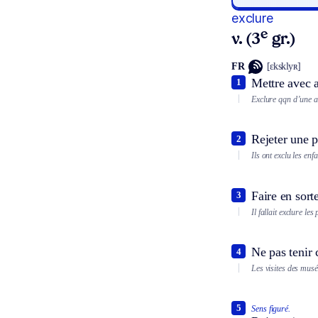
exclure
e
v. (3
gr.)
FR
[ɛksklyʀ]
Mettre avec a
1
Exclure qqn d’une 
Rejeter une p
2
Ils ont exclu les enf
Faire en sort
3
Il fallait exclure le
Ne pas tenir 
4
Les visites des musée
5
Sens figuré.