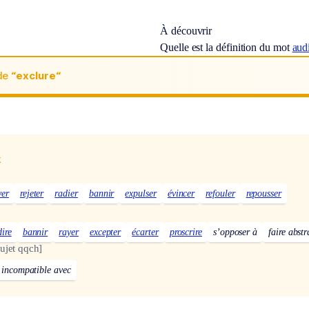
À découvrir
Quelle est la définition du mot
aud
de
“exclure“
x
yer
rejeter
radier
bannir
expulser
évincer
refouler
repousser
dire
bannir
rayer
excepter
écarter
proscrire
s’opposer à
faire abst
ujet qqch]
e incompatible avec