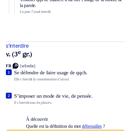
la parole.
La peur l’avait interdit.
s’interdire
e
v. (3
gr.)
FR
[sɛ̃tɛʀdiʀ]
Se défendre de faire usage de qqch.
1
Elle s’interdit la consommation d’alcool.
S’imposer un mode de vie, de pensée.
2
Il s’interdit tous les plaisirs.
À découvrir
Quelle est la définition du mot
débrouilles
?