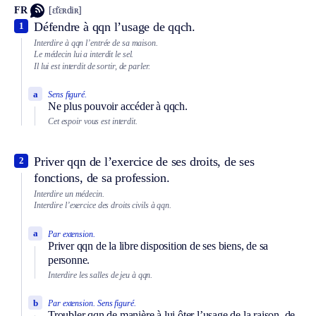
FR
[ɛ̃tɛʀdiʀ]
Défendre à qqn l’usage de qqch.
1
Interdire à qqn l’entrée de sa maison.
Le médecin lui a interdit le sel.
Il lui est interdit de sortir, de parler.
a
Sens figuré.
Ne plus pouvoir accéder à qqch.
Cet espoir vous est interdit.
Priver qqn de l’exercice de ses droits, de ses
2
fonctions, de sa profession.
Interdire un médecin.
Interdire l’exercice des droits civils à qqn.
a
Par extension.
Priver qqn de la libre disposition de ses biens, de sa
personne.
Interdire les salles de jeu à qqn.
b
Par extension.
Sens figuré.
Troubler qqn de manière à lui ôter l’usage de la raison, de