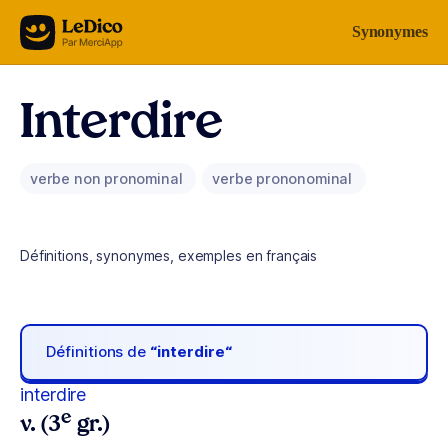
Aller au contenu
Synonymes
Interdire
verbe non pronominal
verbe prononominal
Définitions, synonymes, exemples en français
Définitions de
“interdire“
interdire
e
v. (3
gr.)