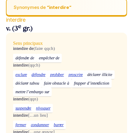
Synonymes de
“interdire“
interdire
e
v. (3
gr.)
Sens principaux
interdire de
(faire qqch)
défendre de
empêcher de
interdire
(qqch)
exclure
défendre
prohiber
proscrire
déclarer illicite
déclarer tabou
faire obstacle à
frapper d’interdiction
mettre l’embargo sur
interdire
(qqn)
suspendre
révoquer
interdire
[…un lieu]
fermer
condamner
barrer
interdire
[…une œuvre]