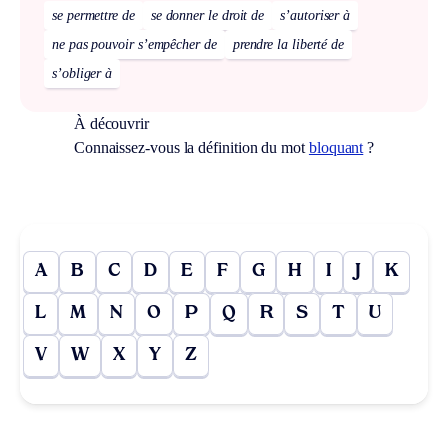
se permettre de
se donner le droit de
s’autoriser à
ne pas pouvoir s’empêcher de
prendre la liberté de
s’obliger à
À découvrir
Connaissez-vous la définition du mot
bloquant
?
A
B
C
D
E
F
G
H
I
J
K
L
M
N
O
P
Q
R
S
T
U
V
W
X
Y
Z