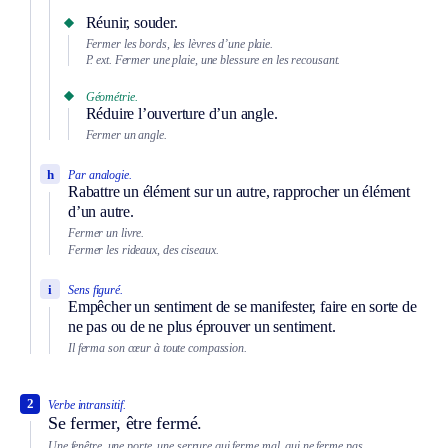
Réunir, souder.
Fermer les bords, les lèvres d’une plaie.
P. ext.
Fermer une plaie, une blessure en les recousant.
Géométrie.
Réduire l’ouverture d’un angle.
Fermer un angle.
h
Par analogie.
Rabattre un élément sur un autre, rapprocher un élément
d’un autre.
Fermer un livre.
Fermer les rideaux, des ciseaux.
i
Sens figuré.
Empêcher un sentiment de se manifester, faire en sorte de
ne pas ou de ne plus éprouver un sentiment.
Il ferma son cœur à toute compassion.
2
Verbe intransitif.
Se fermer, être fermé.
Une fenêtre, une porte, une serrure qui ferme mal, qui ne ferme pas.