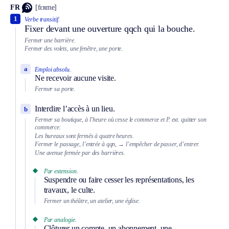
FR
[fɛʀme]
1
Verbe transitif.
Fixer devant une ouverture qqch qui la bouche.
Fermer une barrière.
Fermer des volets, une fenêtre, une porte.
a
Emploi absolu.
Ne recevoir aucune visite.
Fermer sa porte.
Interdire l’accès à un lieu.
b
Fermer sa boutique, à l’heure où cesse le commerce et
P. ext.
quitter son
commerce.
Les bureaux sont fermés à quatre heures.
Fermer le passage, l’entrée à qqn,
→ l’empêcher de passer, d’entrer.
Une avenue fermée par des barrières.
Par extension.
Suspendre ou faire cesser les représentations, les
travaux, le culte.
Fermer un théâtre, un atelier, une église.
Par analogie.
Clôturer un compte, un abonnement, une