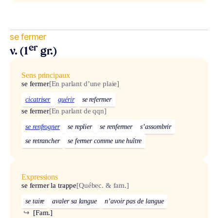
se fermer
er
v. (1
gr.)
Sens principaux
se fermer
[En parlant d’une plaie]
cicatriser
guérir
se refermer
se fermer
[En parlant de qqn]
se renfrogner
se replier
se renfermer
s’assombrir
se retrancher
se fermer comme une huître
Expressions
se fermer la trappe
[Québec. & fam.]
se taire
avaler sa langue
n’avoir pas de langue
↪
[Fam.]