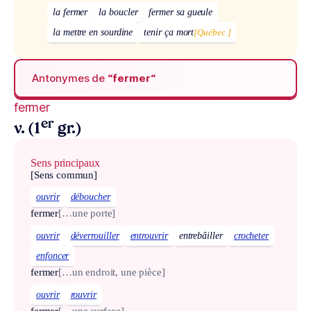
la fermer
la boucler
fermer sa gueule
la mettre en sourdine
tenir ça mort
[Québec.]
Antonymes de
“fermer“
fermer
er
v. (1
gr.)
Sens principaux
[Sens commun]
ouvrir
déboucher
fermer
[…une porte]
ouvrir
déverrouiller
entrouvrir
entrebâiller
crocheter
enfoncer
fermer
[…un endroit, une pièce]
ouvrir
rouvrir
fermer
[…une surface]