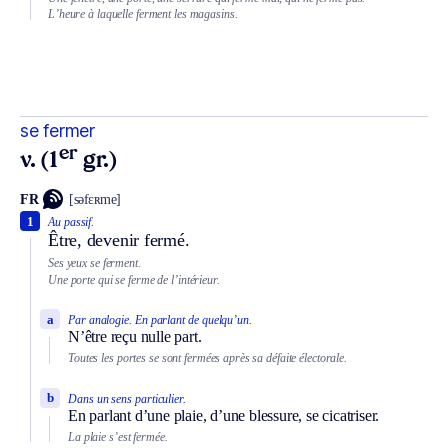
L’heure à laquelle ferment les magasins.
se fermer
er
v. (1
gr.)
FR
[səfɛʀme]
1
Au passif.
Être, devenir fermé.
Ses yeux se ferment.
Une porte qui se ferme de l’intérieur.
a
Par analogie.
En parlant de quelqu’un.
N’être reçu nulle part.
Toutes les portes se sont fermées après sa défaite électorale.
b
Dans un sens particulier.
En parlant d’une plaie, d’une blessure, se cicatriser.
La plaie s’est fermée.