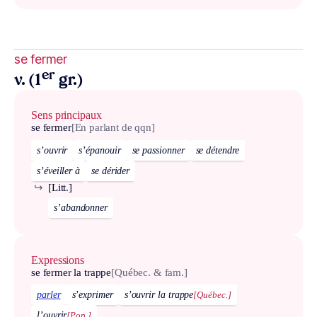
se fermer
er
v. (1
gr.)
Sens principaux
se fermer
[En parlant de qqn]
s’ouvrir
s’épanouir
se passionner
se détendre
s’éveiller à
se dérider
↪
[Litt.]
s’abandonner
Expressions
se fermer la trappe
[Québec. & fam.]
parler
s’exprimer
s’ouvrir la trappe
[Québec.]
l’ouvrir
[Pop.]