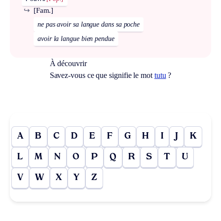
↪
[Fam.]
ne pas avoir sa langue dans sa poche
avoir la langue bien pendue
À découvrir
Savez-vous ce que signifie le mot
tutu
?
A
B
C
D
E
F
G
H
I
J
K
L
M
N
O
P
Q
R
S
T
U
V
W
X
Y
Z