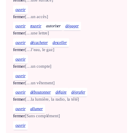
ouvrir
fermer
[…un accès]
ouvrir
rouvrir
autoriser
dégager
fermer
[…une lettre]
ouvrir
décacheter
desceller
fermer
[…l’eau, le gaz]
ouvrir
fermer
[…un compte]
ouvrir
fermer
[…un vêtement]
ouvrir
déboutonner
défaire
dégrafer
fermer
[…la lumière, la radio, la télé]
ouvrir
allumer
fermer
[Sans complément]
ouvrir