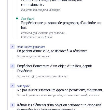
connexion, etc.
Il a fermé son compte à la banque.
Sens figuré.
Empêcher une personne de progresser, d’atteindre un
but.
Fermer à qqn le chemin des honneurs.
Cette carrière lui est fermée.
c
Dans un sens particulier.
En parlant d’une ville, se décider à la résistance.
Fermer ses portes à l’ennemi.
Empêcher l’ouverture d’un objet, d’un lieu, depuis
d
l’extérieur.
Fermer un coffre, une armoire, une chambre.
e
Sens figuré.
Ne pas laisser s’introduire qqch de pernicieux, malfaisant.
Fermer la porte aux mauvaises pensées, aux mauvais conseils, aux abus.
Réunir les éléments d’un objet ou actionner un dispositif
f
de manière à ne laisser aucun intervalle.