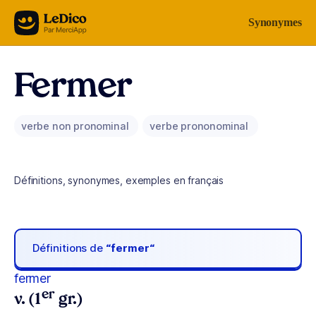
Aller au contenu
Synonymes
Fermer
verbe non pronominal
verbe prononominal
Définitions, synonymes, exemples en français
Définitions de
“fermer“
fermer
er
v. (1
gr.)