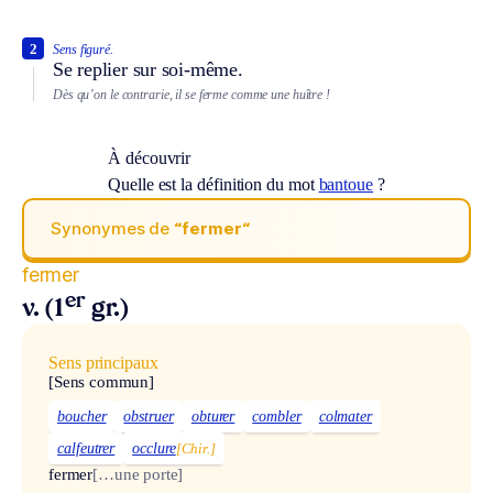
2
Sens figuré.
Se replier sur soi-même.
Dès qu’on le contrarie, il se ferme comme une huître !
À découvrir
Quelle est la définition du mot
bantoue
?
Synonymes de
“fermer“
fermer
er
v. (1
gr.)
Sens principaux
[Sens commun]
boucher
obstruer
obturer
combler
colmater
calfeutrer
occlure
[Chir.]
fermer
[…une porte]