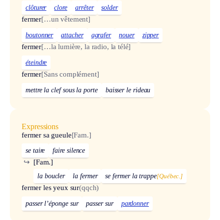
clôturer
clore
arrêter
solder
fermer
[…un vêtement]
boutonner
attacher
agrafer
nouer
zipper
fermer
[…la lumière, la radio, la télé]
éteindre
fermer
[Sans complément]
mettre la clef sous la porte
baisser le rideau
Expressions
fermer sa gueule
[Fam.]
se taire
faire silence
↪
[Fam.]
la boucler
la fermer
se fermer la trappe
[Québec.]
fermer les yeux sur
(qqch)
passer l’éponge sur
passer sur
pardonner