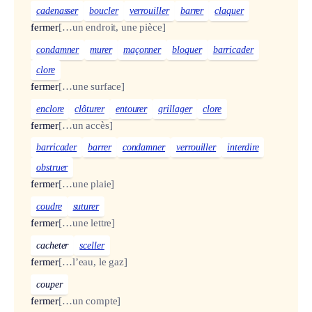
cadenasser
boucler
verrouiller
barrer
claquer
fermer
[…un endroit, une pièce]
condamner
murer
maçonner
bloquer
barricader
clore
fermer
[…une surface]
enclore
clôturer
entourer
grillager
clore
fermer
[…un accès]
barricader
barrer
condamner
verrouiller
interdire
obstruer
fermer
[…une plaie]
coudre
suturer
fermer
[…une lettre]
cacheter
sceller
fermer
[…l’eau, le gaz]
couper
fermer
[…un compte]