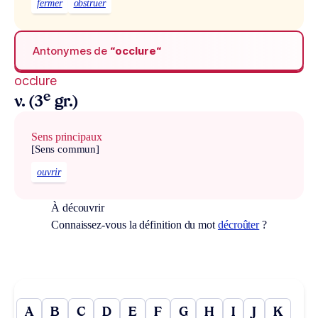
fermer
obstruer
Antonymes de
“occlure“
occlure
e
v. (3
gr.)
Sens principaux
[Sens commun]
ouvrir
À découvrir
Connaissez-vous la définition du mot
décroûter
?
A
B
C
D
E
F
G
H
I
J
K