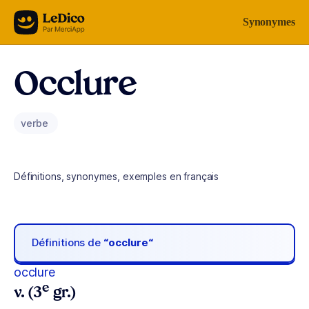
Aller au contenu
Synonymes
Occlure
verbe
Définitions, synonymes, exemples en français
Définitions de
“occlure“
occlure
e
v. (3
gr.)