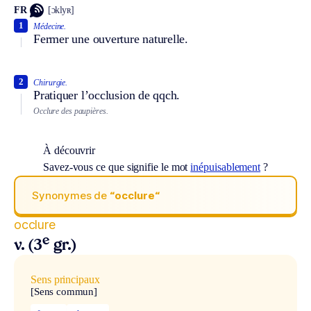
FR
[ɔklyʀ]
1
Médecine.
Fermer une ouverture naturelle.
2
Chirurgie.
Pratiquer l’occlusion de qqch.
Occlure des paupières.
À découvrir
Savez-vous ce que signifie le mot
inépuisablement
?
Synonymes de
“occlure“
occlure
e
v. (3
gr.)
Sens principaux
[Sens commun]