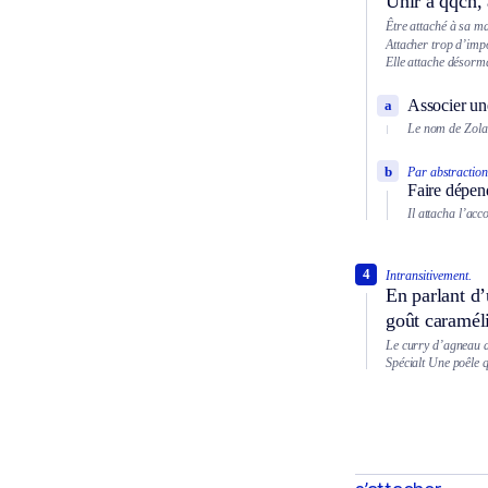
Unir à qqch, 
Être attaché à sa m
Attacher trop d’imp
Elle attache désorm
Associer un
a
Le nom de Zola 
b
Par abstraction
Faire dépen
Il attacha l’acc
4
Intransitivement.
En parlant d’
goût caraméli
Le curry d’agneau a 
Spécialt
Une poêle q