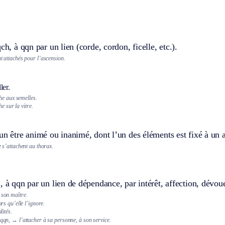
ch, à qqn par un lien (corde, cordon, ficelle, etc.).
nt attachés pour l’ascension.
ler.
he aux semelles.
he sur la vitre.
un être animé ou inanimé, dont l’un des éléments est fixé à un a
e s’attachent au thorax.
, à qqn par un lien de dépendance, par intérêt, affection, dévo
 son maître.
ors qu’elle l’ignore.
lités.
 qqn,
→ l’attacher à sa personne, à son service.