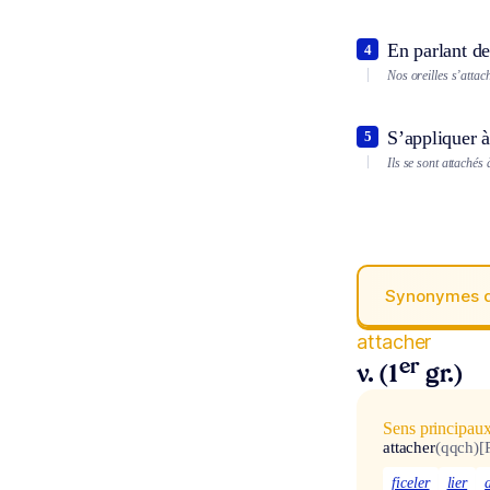
En parlant de
4
Nos oreilles s’attac
S’appliquer à
5
Ils se sont attachés 
Synonymes 
attacher
er
v. (1
gr.)
Sens principau
attacher
(qqch)
[
ficeler
lier