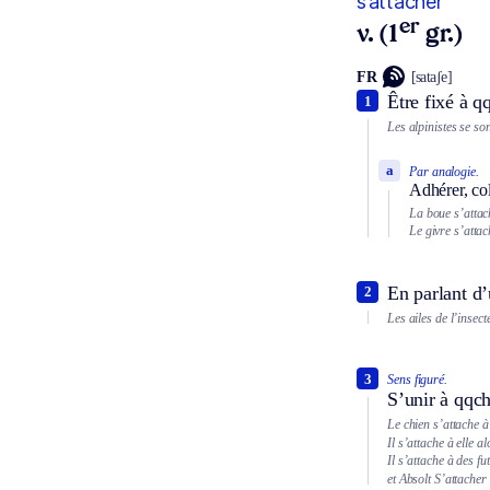
s’attacher
er
v. (1
gr.)
FR
[sataʃe]
Être fixé à qq
1
Les alpinistes se so
a
Par analogie.
Adhérer, col
La boue s’attac
Le givre s’attac
En parlant d’
2
Les ailes de l’insect
3
Sens figuré.
S’unir à qqch
Le chien s’attache à
Il s’attache à elle al
Il s’attache à des futi
et
Absolt
S’attacher