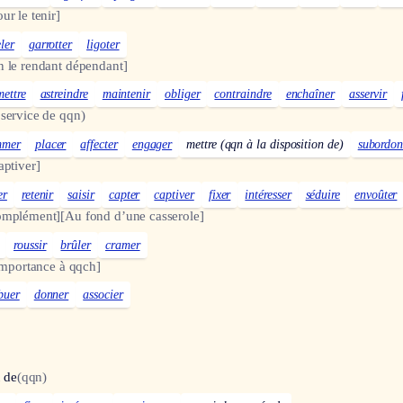
ur le tenir]
eler
garrotter
ligoter
n le rendant dépendant]
ettre
astreindre
maintenir
obliger
contraindre
enchaîner
asservir
 service de qqn)
mmer
placer
affecter
engager
mettre (qqn à la disposition de)
subordon
aptiver]
er
retenir
saisir
capter
captiver
fixer
intéresser
séduire
envoûter
omplément]
[Au fond d’une casserole]
roussir
brûler
cramer
’importance à qqch]
ibuer
donner
associer
t de
(qqn)