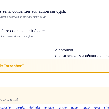
s sens, concentrer son action sur qqch.
haient à percevoir le moindre signe de vie.
 faire qqch, se tenir à qqch.
à leur devoir dans cette affaire.
À découvrir
Connaissez-vous la définition du m
de
“attacher“
x
Pour le tenir]
accrocher
agrafer
épingler
amarrer
ancrer
nouer
visser
river
che