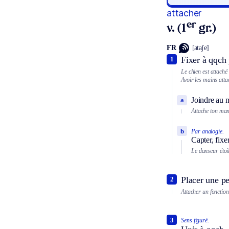
attacher
er
v. (1
gr.)
FR
[ataʃe]
Fixer à qqch 
1
Le chien est attaché 
Avoir les mains atta
Joindre au m
a
Attache ton man
b
Par analogie.
Capter, fixer
Le danseur étoil
Placer une pe
2
Attacher un fonctio
3
Sens figuré.