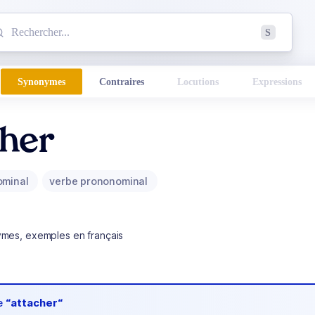
mmencez à chercher un mot dans le dictionnaire :
S
esults found.
Synonymes
Contraires
Locutions
Expressions
cher
ominal
verbe prononominal
ymes, exemples en français
de
“attacher“