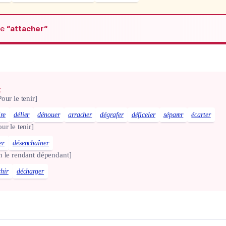
de
“attacher“
x
Pour le tenir]
ire
délier
dénouer
arracher
dégrafer
déficeler
séparer
écarter
ur le tenir]
er
désenchaîner
n le rendant dépendant]
chir
décharger