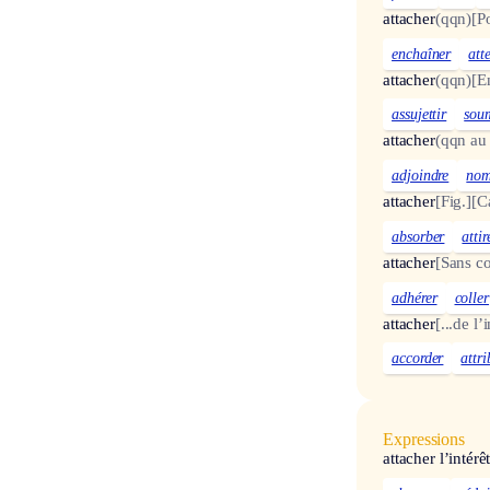
attacher
(qqn)
[Po
enchaîner
att
attacher
(qqn)
[E
assujettir
soum
attacher
(qqn au
adjoindre
no
attacher
[Fig.]
[C
absorber
attir
attacher
[Sans c
adhérer
coller
attacher
[...de l
accorder
attr
Expressions
attacher l’intérê