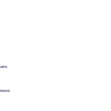
utre.
uement.