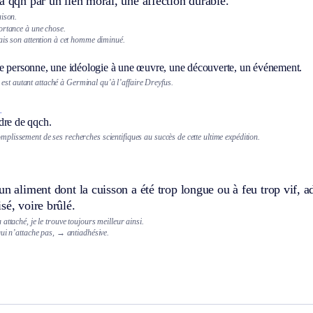
à qqn par un lien moral, une affection durable.
aison.
ortance à une chose.
ais son attention à cet homme diminué.
e personne, une idéologie à une œuvre, une découverte, un événement.
est autant attaché à Germinal qu’à l’affaire Dreyfus.
.
dre de qqch.
omplissement de ses recherches scientifiques au succès de cette ultime expédition.
un aliment dont la cuisson a été trop longue ou à feu trop vif, a
sé, voire brûlé.
attaché, je le trouve toujours meilleur ainsi.
ui n’attache pas,
→ antiadhésive.