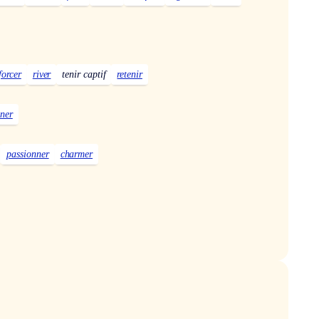
forcer
river
tenir captif
retenir
ner
passionner
charmer