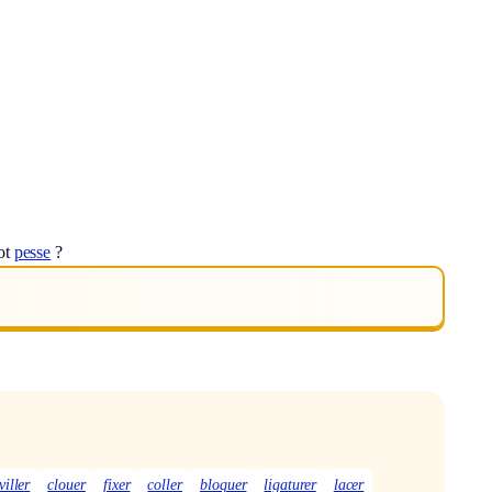
ot
pesse
?
viller
clouer
fixer
coller
bloquer
ligaturer
lacer