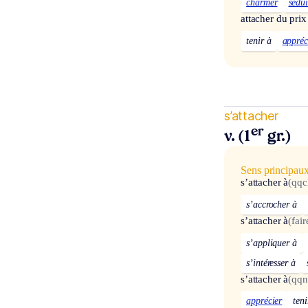
charmer
sédui
attacher du prix
tenir à
appréc
s’attacher
er
v. (1
gr.)
Sens principau
s’attacher à
(qqc
s’accrocher à
s’attacher à
(fai
s’appliquer à
s’intéresser à
s’attacher à
(qqn
apprécier
teni