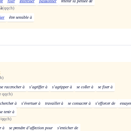
re
fixer
intéresser
passionner
retenir la pensée de
 à
(qqch)
ier
être sensible à
x
h)
se raccrocher à
s’agriffer à
s’agripper à
se coller à
se fixer à
re qqch)
chercher à
s’évertuer à
travailler à
se consacrer à
s’efforcer de
essaye
se tenir à
/qqch)
r à
se prendre d’affection pour
s’enticher de