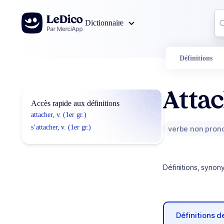
Aller au contenu
Co
Dictionnaire
0
r
Définitions
Atta
Accès rapide aux définitions
attacher, v. (1er gr.)
s’attacher, v. (1er gr.)
verbe non pron
Définitions, synon
Définitions 