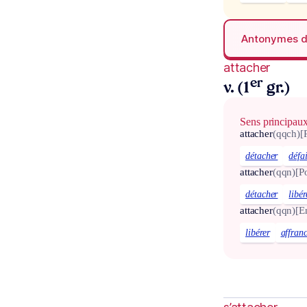
Antonymes 
attacher
er
v. (1
gr.)
Sens principau
attacher
(qqch)
[
détacher
défa
attacher
(qqn)
[Po
détacher
libér
attacher
(qqn)
[E
libérer
affran