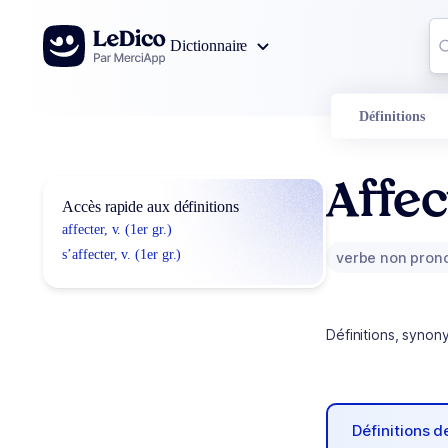
Aller au contenu
Co
Dictionnaire
0
r
Définitions
Affec
Accès rapide aux définitions
affecter, v. (1er gr.)
s’affecter, v. (1er gr.)
verbe non pron
Définitions, synon
Définitions 