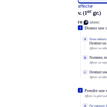
affecter
er
v. (1
gr.)
FR
[afɛkte]
Donner une d
1
a
Terme militaire
Destiner un 
Affecter un milit
Nommer, mu
b
Affecter un emp
Destiner un
c
Affecter un bâti
Prendre une m
2
Affecter la générosi
a
Par extension.