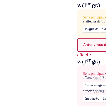
er
v. (1
gr.)
Sens principau
s’affecter de
(qq
souffrir de
s’a
Antonymes 
affecter
er
v. (1
gr.)
Sens principau
affecter
(qqn)
[Su
laisser indiffére
affecter
(qqch)
[
être sincère
êt