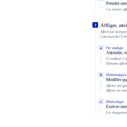
Prendre une
Ces rochers affe
Affliger, att
3
Affecté par la dispa
Cette nouvelle l’a b
a
Par analogie.
Atteindre, t
Ce malheur n’aff
Domaine affect
b
Mathématiques
Modifier qqc
Affecter une qu
Affecter un nom
c
Météorologie.
Exercer une
Les changements