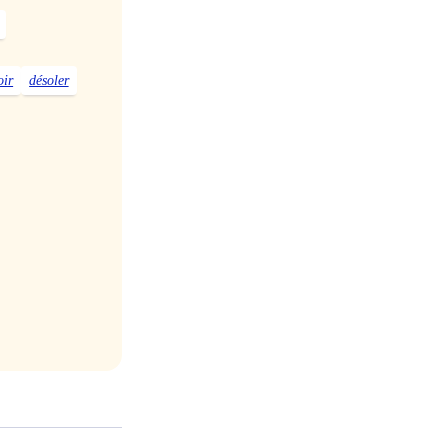
oir
désoler