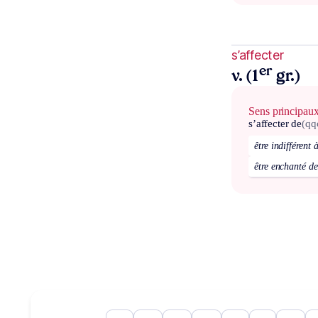
s’affecter
er
v. (1
gr.)
Sens principau
s’affecter de
(qq
être indifférent 
être enchanté de