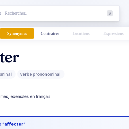
mmencez à chercher un mot dans le dictionnaire :
S
esults found.
Synonymes
Contraires
Locutions
Expressions
ter
ominal
verbe prononominal
ymes, exemples en français
de
“affecter“