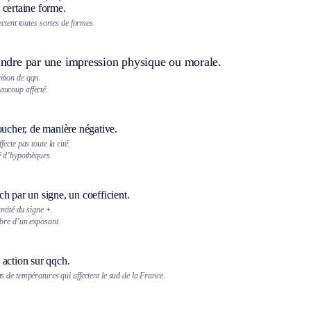
 certaine forme.
ctent toutes sortes de formes.
eindre par une impression physique ou morale.
rition de qqn.
eaucoup affecté.
oucher, de manière négative.
ecte pas toute la cité.
é d’hypothèques.
.
h par un signe, un coefficient.
antité du signe
+
.
bre d’un exposant.
 action sur qqch.
 de températures qui affectent le sud de la France.