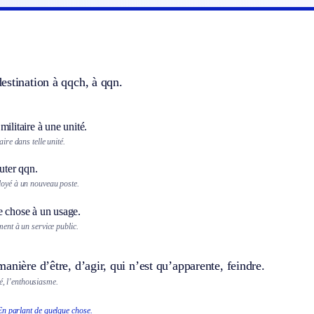
estination à qqch, à qqn.
.
militaire à une unité.
aire dans telle unité.
ter qqn.
loyé à un nouveau poste.
e chose à un usage.
ment à un service public.
anière d’être, d’agir, qui n’est qu’apparente, feindre.
té, l’enthousiasme.
En parlant de quelque chose.