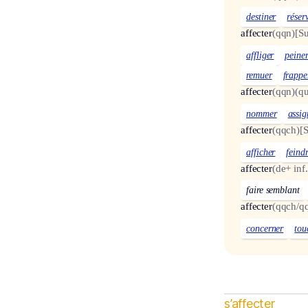
destiner
réser
affecter
(qqn)
[Su
affliger
peine
remuer
frappe
affecter
(qqn)
(qu
nommer
assig
affecter
(qqch)
[
afficher
feind
affecter
(de+ inf.
faire semblant
affecter
(qqch/q
concerner
tou
s’affecter