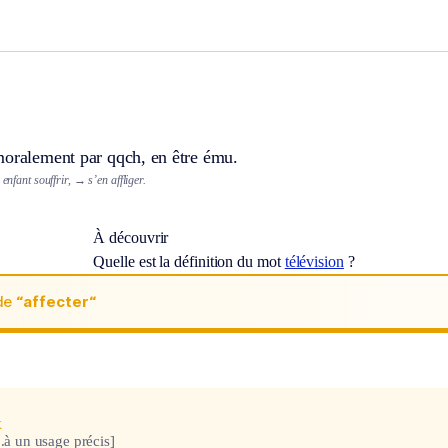
moralement par qqch, en être ému.
 enfant souffrir,
→ s’en affliger.
À découvrir
Quelle est la définition du mot
télévision
?
de
“affecter“
x
..à un usage précis]