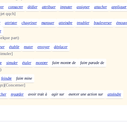
ver
consacrer
dédier
attribuer
imputer
assigner
attacher
appliquer
jet qqch]
r
attrister
chagriner
marquer
atteindre
troubler
bouleverser
émouv
r
elque part)
ner
établir
muter
envoyer
déplacer
Simuler]
re
simuler
étaler
montrer
faire montre de
faire parade de
)
feindre
faire mine
qn)
[Concerner]
cher
regarder
avoir trait à
agir sur
exercer une action sur
atteindre