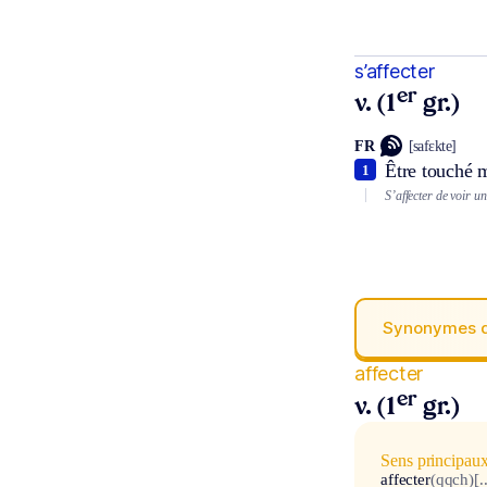
s’affecter
er
v. (1
gr.)
FR
[safɛkte]
Être touché 
1
S’affecter de voir un
Synonymes 
affecter
er
v. (1
gr.)
Sens principau
affecter
(qqch)
[.