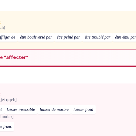
x
ch)
ffliger de
être bouleversé par
être peiné par
être troublé par
être ému pa
de
“affecter“
x
jet qqch]
nt
laisser insensible
laisser de marbre
laisser froid
Simuler]
re franc