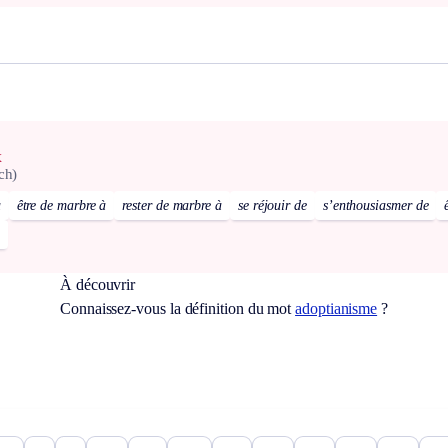
x
ch)
à
être de marbre à
rester de marbre à
se réjouir de
s’enthousiasmer de
À découvrir
Connaissez-vous la définition du mot
adoptianisme
?