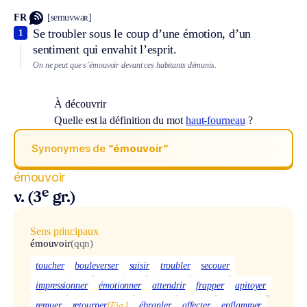
FR
[semuvwaʀ]
Se troubler sous le coup d’une émotion, d’un
1
sentiment qui envahit l’esprit.
On ne peut que s’émouvoir devant ces habitants démunis.
À découvrir
Quelle est la définition du mot
haut-fourneau
?
Synonymes de
“émouvoir“
émouvoir
e
v. (3
gr.)
Sens principaux
émouvoir
(qqn)
toucher
bouleverser
saisir
troubler
secouer
impressionner
émotionner
attendrir
frapper
apitoyer
remuer
retourner
[Fig.]
ébranler
affecter
enflammer