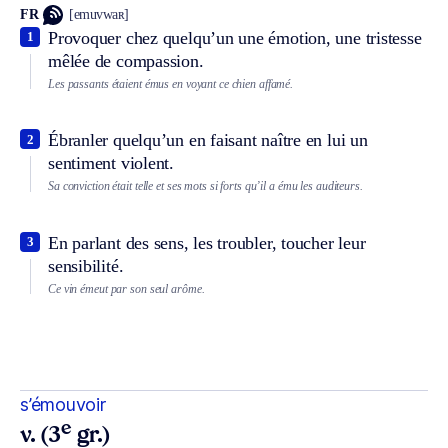
FR
[emuvwaʀ]
Provoquer chez quelqu’un une émotion, une tristesse
1
mêlée de compassion.
Les passants étaient émus en voyant ce chien affamé.
Ébranler quelqu’un en faisant naître en lui un
2
sentiment violent.
Sa conviction était telle et ses mots si forts qu’il a ému les auditeurs.
En parlant des sens, les troubler, toucher leur
3
sensibilité.
Ce vin émeut par son seul arôme.
s’émouvoir
e
v. (3
gr.)