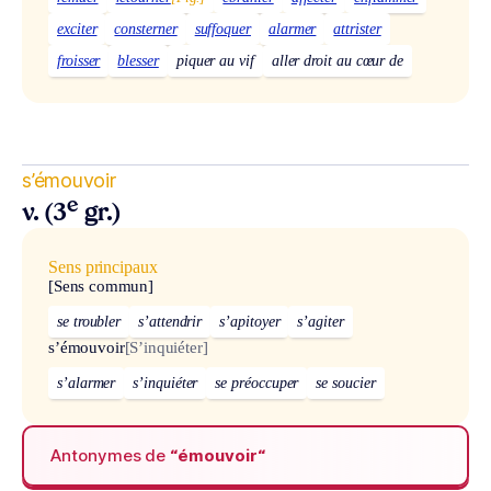
exciter
consterner
suffoquer
alarmer
attrister
froisser
blesser
piquer au vif
aller droit au cœur de
s’émouvoir
e
v. (3
gr.)
Sens principaux
[Sens commun]
se troubler
s’attendrir
s’apitoyer
s’agiter
s’émouvoir
[S’inquiéter]
s’alarmer
s’inquiéter
se préoccuper
se soucier
Antonymes de
“émouvoir“