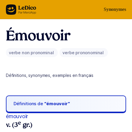
Aller au contenu
Synonymes
Émouvoir
verbe non pronominal
verbe prononominal
Définitions, synonymes, exemples en français
Définitions de
“émouvoir“
émouvoir
e
v. (3
gr.)