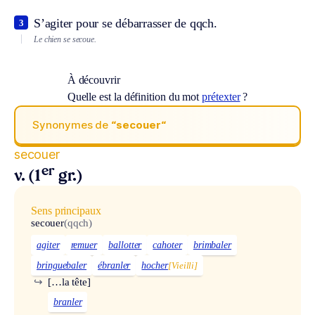
S’agiter pour se débarrasser de qqch.
3
Le chien se secoue.
À découvrir
Quelle est la définition du mot
prétexter
?
Synonymes de
“secouer“
secouer
er
v. (1
gr.)
Sens principaux
secouer
(qqch)
agiter
remuer
ballotter
cahoter
brimbaler
bringuebaler
ébranler
hocher
[Vieilli]
↪
[…la tête]
branler