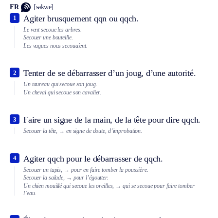
FR
[səkwe]
Agiter brusquement qqn ou qqch.
1
Le vent secoue les arbres.
Secouer une bouteille.
Les vagues nous secouaient.
Tenter de se débarrasser d’un joug, d’une autorité.
2
Un taureau qui secoue son joug.
Un cheval qui secoue son cavalier.
Faire un signe de la main, de la tête pour dire qqch.
3
Secouer la tête,
→ en signe de doute, d’improbation.
Agiter qqch pour le débarrasser de qqch.
4
Secouer un tapis,
→ pour en faire tomber la poussière.
Secouer la salade,
→ pour l’égoutter.
Un chien mouillé qui secoue les oreilles,
→ qui se secoue pour faire tomber
l’eau.