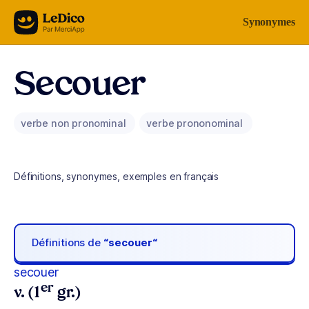
Aller au contenu
Synonymes
Secouer
verbe non pronominal
verbe prononominal
Définitions, synonymes, exemples en français
Définitions de
“secouer“
secouer
er
v. (1
gr.)