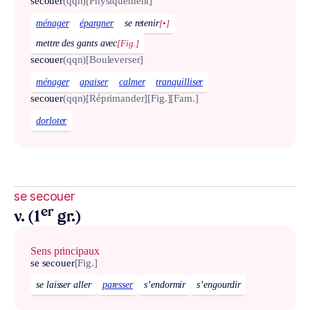
secouer
(qqn)
[Physiquement]
ménager
épargner
se retenir
[•]
mettre des gants avec
[Fig.]
secouer
(qqn)
[Bouleverser]
ménager
apaiser
calmer
tranquilliser
secouer
(qqn)
[Réprimander]
[Fig.]
[Fam.]
dorloter
se secouer
er
v. (1
gr.)
Sens principaux
se secouer
[Fig.]
se laisser aller
paresser
s’endormir
s’engourdir