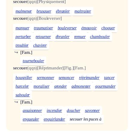
secouer
(qqn)
[Physiquement]
malmener
brusquer
ébranler
maltraiter
secouer
(qqn)
[Bouleverser]
marquer
traumatiser
bouleverser
émouvoir
choquer
perturber
retourner
ébranler
remuer
chambouler
troubler
chavirer
↪
[Fam.]
tournebouler
secouer
(qqn)
[Réprimander]
[Fig.]
[Fam.]
houspiller
sermonner
semoncer
réprimander
tancer
harceler
moraliser
gronder
admonester
gourmander
sabouler
↪
[Fam.]
assaisonner
incendier
doucher
savonner
engueuler
enguirlander
secouer les puces à