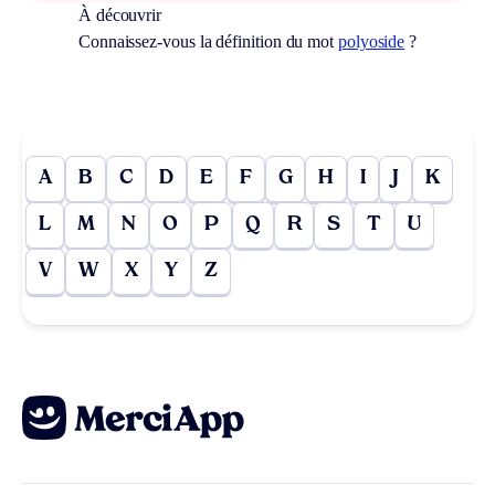
À découvrir
Connaissez-vous la définition du mot
polyoside
?
A
B
C
D
E
F
G
H
I
J
K
L
M
N
O
P
Q
R
S
T
U
V
W
X
Y
Z