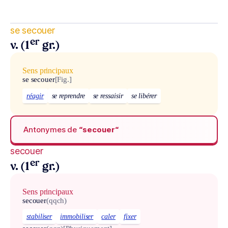
se secouer
er
v. (1
gr.)
Sens principaux
se secouer
[Fig.]
réagir
se reprendre
se ressaisir
se libérer
Antonymes de
“secouer“
secouer
er
v. (1
gr.)
Sens principaux
secouer
(qqch)
stabiliser
immobiliser
caler
fixer