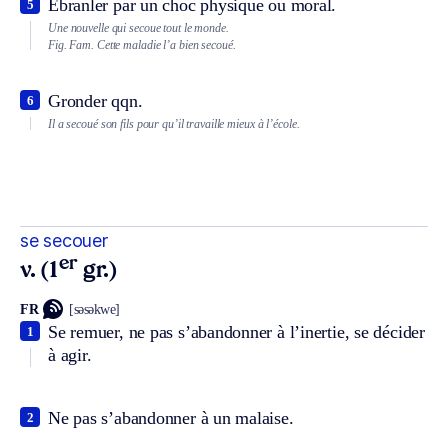
Ébranler par un choc physique ou moral.
5
Une nouvelle qui secoue tout le monde.
Fig.
Fam.
Cette maladie l’a bien secoué.
Gronder qqn.
6
Il a secoué son fils pour qu’il travaille mieux à l’école.
se secouer
er
v. (1
gr.)
FR
[səsəkwe]
Se remuer, ne pas s’abandonner à l’inertie, se décider
1
à agir.
Ne pas s’abandonner à un malaise.
2