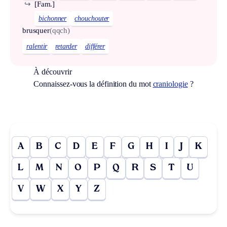
↪
[Fam.]
bichonner
chouchouter
brusquer
(qqch)
ralentir
retarder
différer
À découvrir
Connaissez-vous la définition du mot
craniologie
?
A
B
C
D
E
F
G
H
I
J
K
L
M
N
O
P
Q
R
S
T
U
V
W
X
Y
Z