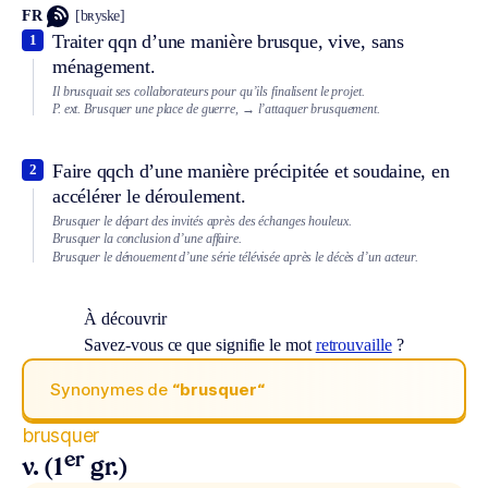
FR
[bʀyske]
Traiter qqn d’une manière brusque, vive, sans
1
ménagement.
Il brusquait ses collaborateurs pour qu’ils finalisent le projet.
P. ext.
Brusquer une place de guerre,
→ l’attaquer brusquement.
Faire qqch d’une manière précipitée et soudaine, en
2
accélérer le déroulement.
Brusquer le départ des invités après des échanges houleux.
Brusquer la conclusion d’une affaire.
Brusquer le dénouement d’une série télévisée après le décès d’un acteur.
À découvrir
Savez-vous ce que signifie le mot
retrouvaille
?
Synonymes de
“brusquer“
brusquer
er
v. (1
gr.)