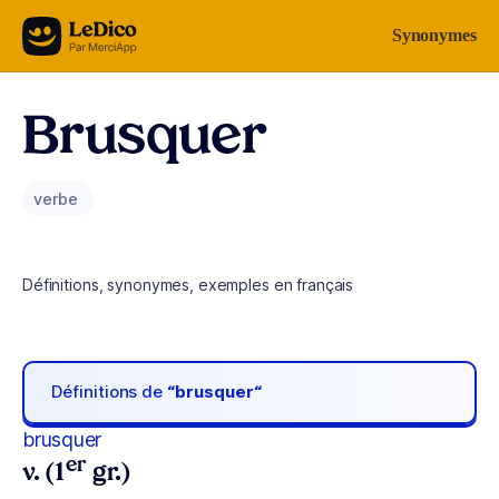
Aller au contenu
Synonymes
Brusquer
verbe
Définitions, synonymes, exemples en français
Définitions de
“brusquer“
brusquer
er
v. (1
gr.)