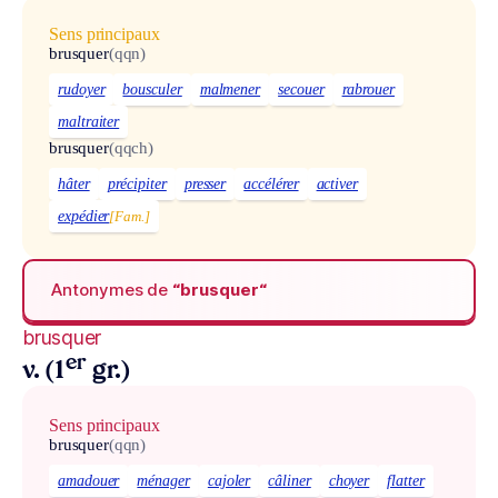
Sens principaux
brusquer
(qqn)
rudoyer
bousculer
malmener
secouer
rabrouer
maltraiter
brusquer
(qqch)
hâter
précipiter
presser
accélérer
activer
expédier
[Fam.]
Antonymes de
“brusquer“
brusquer
er
v. (1
gr.)
Sens principaux
brusquer
(qqn)
amadouer
ménager
cajoler
câliner
choyer
flatter