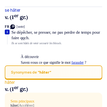
se hâter
er
v. (1
gr.)
FR
[səɑte]
Se dépêcher, se presser, ne pas perdre de temps pour
1
faire qqch.
Ils se sont hâtés de venir secourir les blessés.
À découvrir
Savez-vous ce que signifie le mot
farauder
?
Synonymes de
“hâter“
hâter
er
v. (1
gr.)
Sens principaux
hâter
[Accélérer]