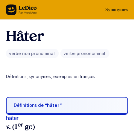
Aller au contenu
Synonymes
Hâter
verbe non pronominal
verbe prononominal
Définitions, synonymes, exemples en français
Définitions de
“hâter“
hâter
er
v. (1
gr.)