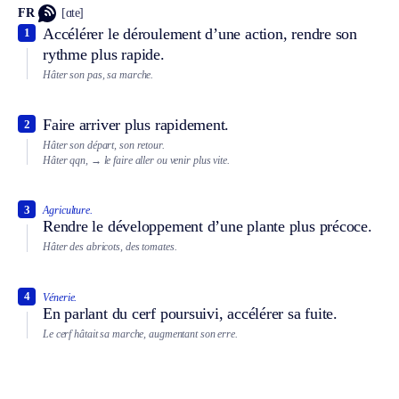
FR
[ɑte]
Accélérer le déroulement d’une action, rendre son
1
rythme plus rapide.
Hâter son pas, sa marche.
Faire arriver plus rapidement.
2
Hâter son départ, son retour.
Hâter qqn,
→ le faire aller ou venir plus vite.
3
Agriculture.
Rendre le développement d’une plante plus précoce.
Hâter des abricots, des tomates.
4
Vénerie.
En parlant du cerf poursuivi, accélérer sa fuite.
Le cerf hâtait sa marche, augmentant son erre.