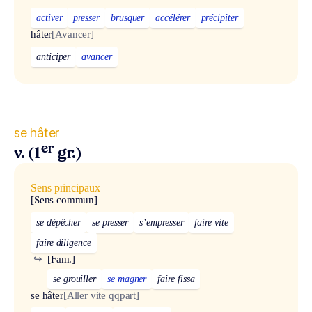
activer
presser
brusquer
accélérer
précipiter
hâter
[Avancer]
anticiper
avancer
se hâter
er
v. (1
gr.)
Sens principaux
[Sens commun]
se dépêcher
se presser
s’empresser
faire vite
faire diligence
↪
[Fam.]
se grouiller
se magner
faire fissa
se hâter
[Aller vite qqpart]