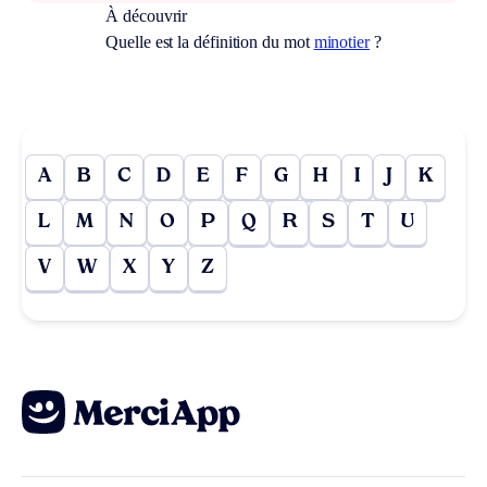
À découvrir
Quelle est la définition du mot
minotier
?
A
B
C
D
E
F
G
H
I
J
K
L
M
N
O
P
Q
R
S
T
U
V
W
X
Y
Z