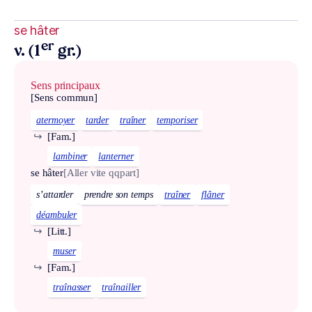
se hâter
er
v. (1
gr.)
Sens principaux
[Sens commun]
atermoyer
tarder
traîner
temporiser
↪
[Fam.]
lambiner
lanterner
se hâter
[Aller vite qqpart]
s’attarder
prendre son temps
traîner
flâner
déambuler
↪
[Litt.]
muser
↪
[Fam.]
traînasser
traînailler