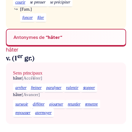
courir
se presser
se précipiter
↪
[Fam.]
foncer
filer
Antonymes de
“hâter“
hâter
er
v. (1
gr.)
Sens principaux
hâter
[Accélérer]
arrêter
freiner
paralyser
ralentir
stopper
hâter
[Avancer]
surseoir
différer
ajourner
retarder
remettre
repousser
atermoyer