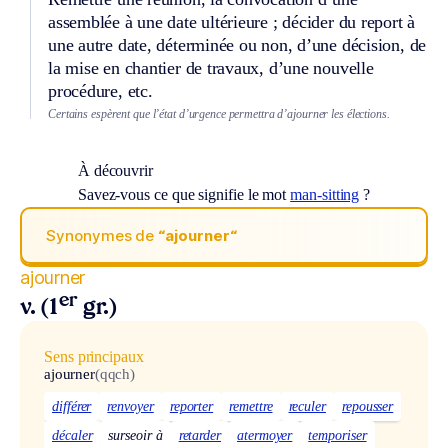
assemblée à une date ultérieure ; décider du report à
une autre date, déterminée ou non, d’une décision, de
la mise en chantier de travaux, d’une nouvelle
procédure, etc.
Certains espèrent que l’état d’urgence permettra d’ajourner les élections.
À découvrir
Savez-vous ce que signifie le mot
man-sitting
?
Synonymes de
“ajourner“
ajourner
er
v. (1
gr.)
Sens principaux
ajourner
(qqch)
différer
renvoyer
reporter
remettre
reculer
repousser
décaler
surseoir à
retarder
atermoyer
temporiser