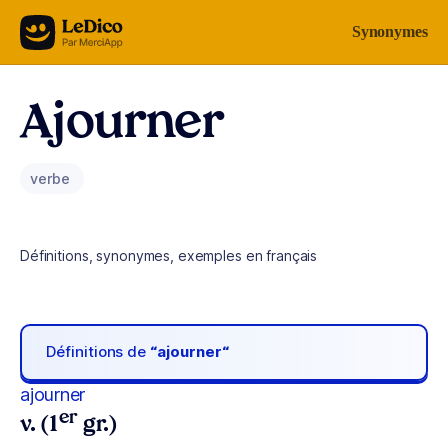
Aller au contenu
Synonymes
Ajourner
verbe
Définitions, synonymes, exemples en français
Définitions de
“ajourner“
ajourner
er
v. (1
gr.)