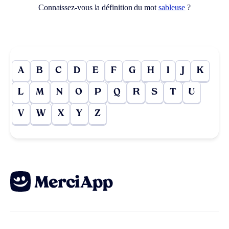
Connaissez-vous la définition du mot
sableuse
?
A
B
C
D
E
F
G
H
I
J
K
L
M
N
O
P
Q
R
S
T
U
V
W
X
Y
Z