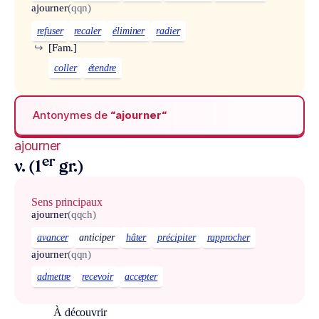
ajourner
(qqn)
refuser
recaler
éliminer
radier
↪
[Fam.]
coller
étendre
Antonymes de
“ajourner“
ajourner
er
v. (1
gr.)
Sens principaux
ajourner
(qqch)
avancer
anticiper
hâter
précipiter
rapprocher
ajourner
(qqn)
admettre
recevoir
accepter
À découvrir