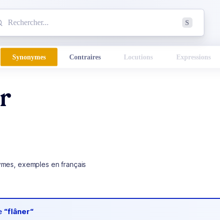
mmencez à chercher un mot dans le dictionnaire :
S
esults found.
Synonymes
Contraires
Locutions
Expressions
r
ymes, exemples en français
de
“flâner“