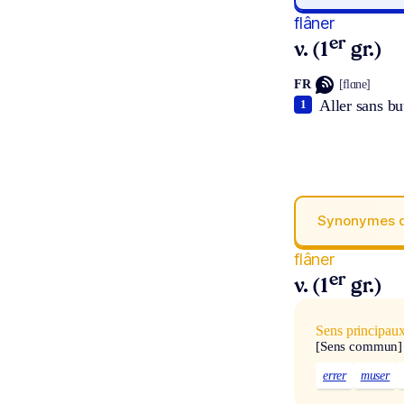
flâner
er
v. (1
gr.)
FR
[flɑne]
Aller sans bu
1
Synonymes 
flâner
er
v. (1
gr.)
Sens principau
[Sens commun]
errer
muser