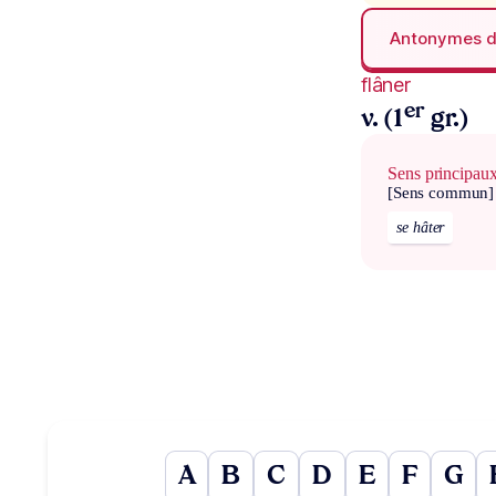
Antonymes 
flâner
er
v. (1
gr.)
Sens principau
[Sens commun]
se hâter
A
B
C
D
E
F
G