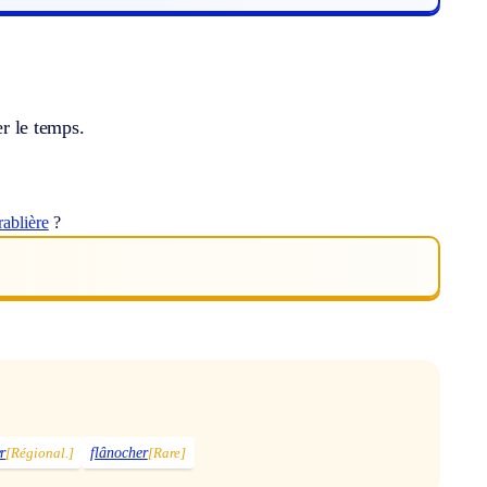
er le temps.
rablière
?
r
[Régional.]
flânocher
[Rare]