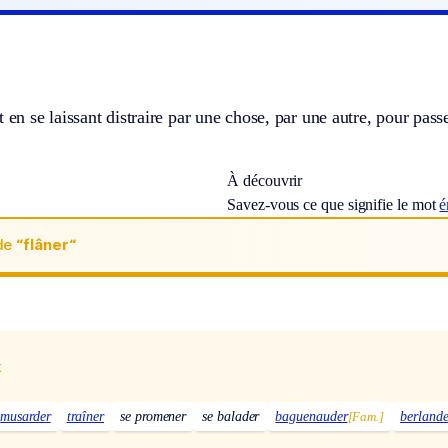
t en se laissant distraire par une chose, par une autre, pour pass
À découvrir
Savez-vous ce que signifie le mot
é
de
“flâner“
x
musarder
traîner
se promener
se balader
baguenauder
[Fam.]
berlande