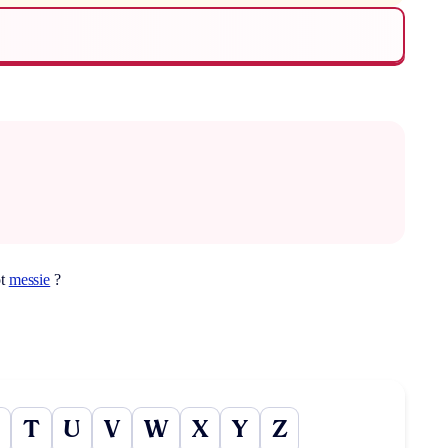
ot
messie
?
T
U
V
W
X
Y
Z