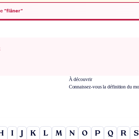
de
“flâner“
x
À découvrir
Connaissez-vous la définition du m
H
I
J
K
L
M
N
O
P
Q
R
S