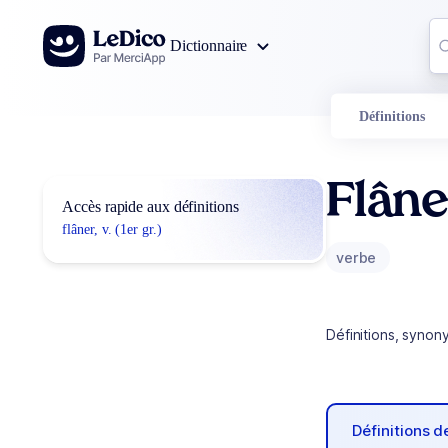
Aller au contenu
Co
Dictionnaire
0
r
Définitions
Flâne
Accès rapide aux définitions
flâner, v. (1er gr.)
verbe
Définitions, synon
Définitions 