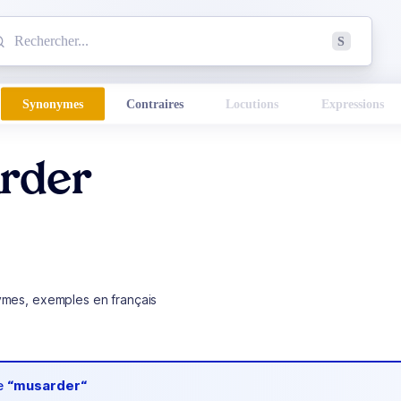
mmencez à chercher un mot dans le dictionnaire :
S
esults found.
Synonymes
Contraires
Locutions
Expressions
rder
ymes, exemples en français
de
“musarder“