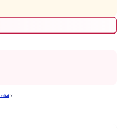
batiat
?