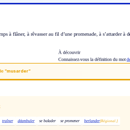
mps à flâner, à rêvasser au fil d’une promenade, à s’attarder à de
À découvrir
Connaissez-vous la définition du mot
d
de
“musarder“
x
traîner
déambuler
se balader
se promener
berlander
[Régional.]