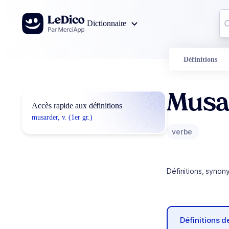
Aller au contenu
Co
Dictionnaire
0
r
Définitions
Musa
Accès rapide aux définitions
musarder, v. (1er gr.)
verbe
Définitions, synon
Définitions 