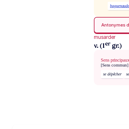
baguenaude
Antonymes 
musarder
er
v. (1
gr.)
Sens principau
[Sens commun]
se dépêcher
s