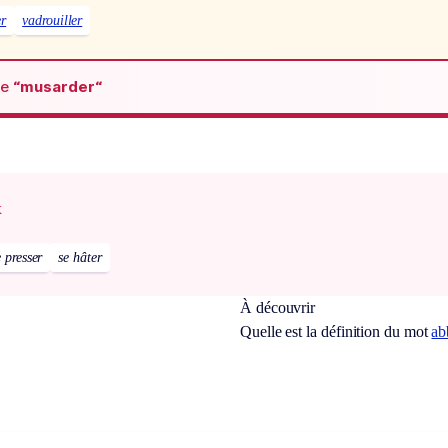
r
vadrouiller
de
“musarder“
x
e presser
se hâter
À découvrir
Quelle est la définition du mot
ab