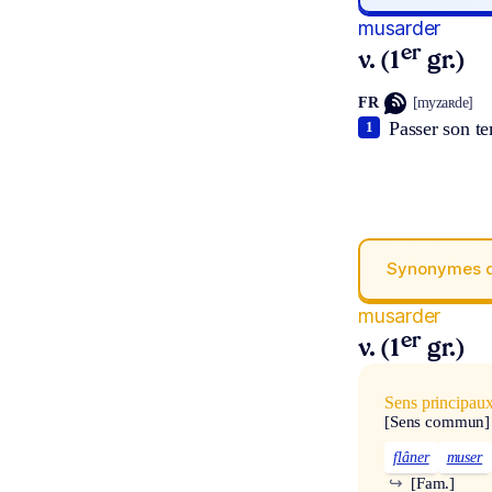
musarder
er
v. (1
gr.)
FR
[myzaʀde]
Passer son te
1
Synonymes 
musarder
er
v. (1
gr.)
Sens principau
[Sens commun]
flâner
muser
↪
[Fam.]