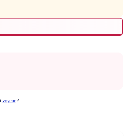
ot
voyeur
?