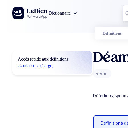
Aller au contenu
Co
Dictionnaire
0
r
Définitions
Déam
Accès rapide aux définitions
déambuler, v. (1er gr.)
verbe
Définitions, synon
Définitions 