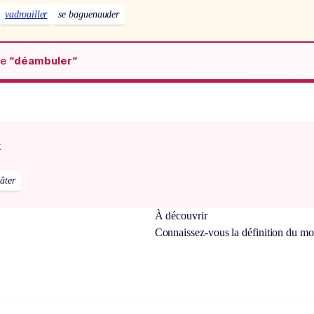
vadrouiller
se baguenauder
de
“déambuler“
x
âter
À découvrir
Connaissez-vous la définition du m