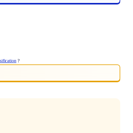
sification
?