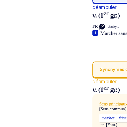
déambuler
er
v. (1
gr.)
FR
[deɑ̃byle]
Marcher sans 
1
Synonymes 
déambuler
er
v. (1
gr.)
Sens principau
[Sens commun]
marcher
flâne
↪
[Fam.]