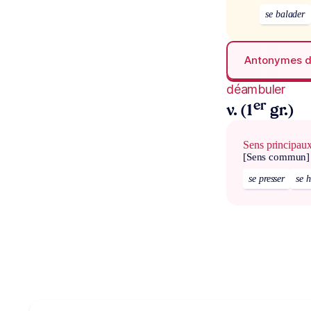
se balader
Antonymes 
déambuler
er
v. (1
gr.)
Sens principau
[Sens commun]
se presser
se h