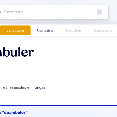
mmencez à chercher un mot dans le dictionnaire :
S
esults found.
Synonymes
Contraires
Locutions
Expressions
buler
ymes, exemples en français
de
“déambuler“