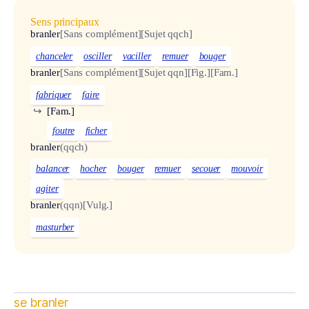
Sens principaux
branler
[Sans complément]
[Sujet qqch]
chanceler
osciller
vaciller
remuer
bouger
branler
[Sans complément]
[Sujet qqn]
[Fig.]
[Fam.]
fabriquer
faire
↪
[Fam.]
foutre
ficher
branler
(qqch)
balancer
hocher
bouger
remuer
secouer
mouvoir
agiter
branler
(qqn)
[Vulg.]
masturber
se branler