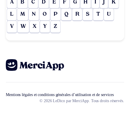
A
B
C
D
E
F
G
H
I
J
K
L
M
N
O
P
Q
R
S
T
U
V
W
X
Y
Z
Mentions légales et conditions générales d’utilisation et de services
© 2026 LeDico par MerciApp. Tous droits réservés.