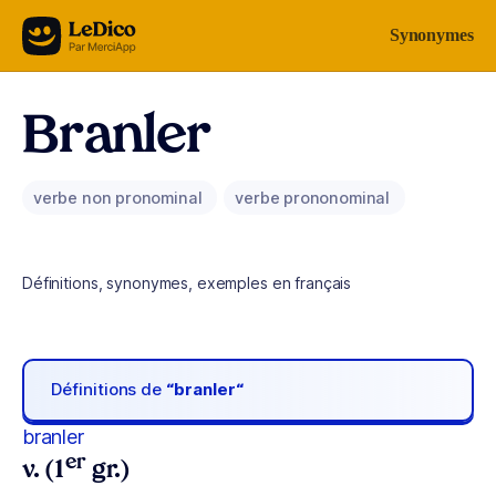
Aller au contenu
Synonymes
Branler
verbe non pronominal
verbe prononominal
Définitions, synonymes, exemples en français
Définitions de
“branler“
branler
er
v. (1
gr.)