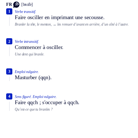
FR
[bʀɑ̃le]
1
Verbe transitif.
Faire osciller en imprimant une secousse.
Branler la tête, le menton,
→ les remuer d’avant en arrière, d’un côté à l’autre.
2
Verbe intransitif.
Commencer à osciller.
Une dent qui branle.
3
Emploi vulgaire.
Masturber (qqn).
4
Sens figuré.
Emploi vulgaire.
Faire qqch ; s'occuper à qqch.
Qu’est-ce que tu branles ?