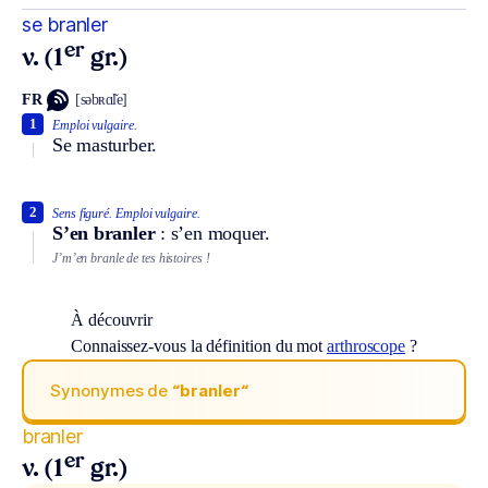
se branler
er
v. (1
gr.)
FR
[səbʀɑ̃le]
1
Emploi vulgaire.
Se masturber.
2
Sens figuré.
Emploi vulgaire.
S’en branler
: s’en moquer.
J’m’en branle de tes histoires !
À découvrir
Connaissez-vous la définition du mot
arthroscope
?
Synonymes de
“branler“
branler
er
v. (1
gr.)