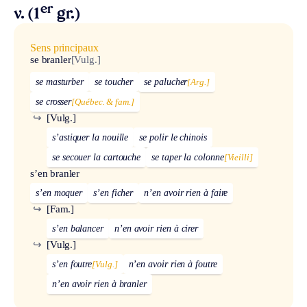
er
v. (1
gr.)
Sens principaux
se branler
[Vulg.]
se masturber
se toucher
se palucher
[Arg.]
se crosser
[Québec. & fam.]
↪
[Vulg.]
s’astiquer la nouille
se polir le chinois
se secouer la cartouche
se taper la colonne
[Vieilli]
s’en branler
s’en moquer
s’en ficher
n’en avoir rien à faire
↪
[Fam.]
s’en balancer
n’en avoir rien à cirer
↪
[Vulg.]
s’en foutre
[Vulg.]
n’en avoir rien à foutre
n’en avoir rien à branler