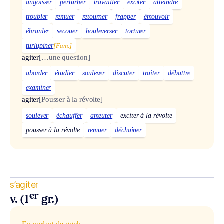
angoisser
perturber
travailler
exciter
atteindre
troubler
remuer
retourner
frapper
émouvoir
ébranler
secouer
bouleverser
torturer
turlupiner
[Fam.]
agiter
[…une question]
aborder
étudier
soulever
discuter
traiter
débattre
examiner
agiter
[Pousser à la révolte]
soulever
échauffer
ameuter
exciter à la révolte
pousser à la révolte
remuer
déchaîner
s’agiter
er
v. (1
gr.)