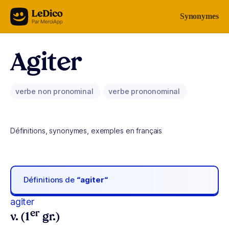
Aller au contenu
Synonymes
Agiter
verbe non pronominal
verbe prononominal
Définitions, synonymes, exemples en français
Définitions de
“agiter“
agiter
er
v. (1
gr.)