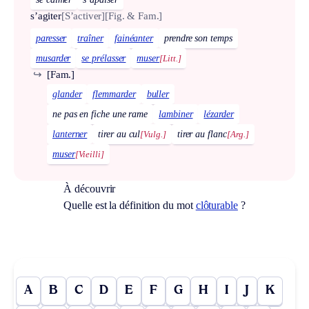
s’agiter
[S’activer]
[Fig. & Fam.]
paresser
traîner
fainéanter
prendre son temps
musarder
se prélasser
muser
[Litt.]
↪
[Fam.]
glander
flemmarder
buller
ne pas en fiche une rame
lambiner
lézarder
lanterner
tirer au cul
[Vulg.]
tirer au flanc
[Arg.]
muser
[Vieilli]
À découvrir
Quelle est la définition du mot
clôturable
?
A
B
C
D
E
F
G
H
I
J
K