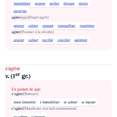
immobiliser
stopper
arrêter
bloquer
retenir
paralyser
agiter
(qqn)
[Sujet qqch]
apaiser
calmer
rassurer
tranquilliser
rasséréner
agiter
[Pousser à la révolte]
apaiser
calmer
pacifier
concilier
satisfaire
s’agiter
er
v. (1
gr.)
En parlant de qqn
s’agiter
[Remuer]
rester immobile
s’immobiliser
se calmer
se reposer
s’agiter
[Manifester son mécontentement]
se calmer
s’apaiser