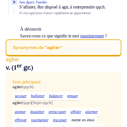
b
Sens figuré.
Familier.
S’affairer, être disposé à agir, à entreprendre qqch.
Il s’est agité pour trouver rapidement un appartement.
À découvrir
Savez-vous ce que signifie le mot
mandatement
?
Synonymes de
“agiter“
agiter
er
v. (1
gr.)
Sens principaux
agiter
(qqch)
secouer
ballotter
balancer
remuer
agiter
(qqn)
[Sujet qqch]
animer
inquiéter
préoccuper
affoler
alarmer
effrayer
tourmenter
tracasser
mettre en émoi