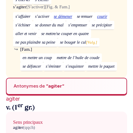
s’agiter
[S’activer]
[Fig. & Fam.]
s’affairer
s’activer
se démener
se remuer
courir
s’échiner
se donner du mal
s’empresser
se précipiter
aller et venir
se mettre/se couper en quatre
ne pas plaindre sa peine
se bouger le cul
[Vulg.]
↪
[Fam.]
en mettre un coup
mettre de l’huile de coude
se défoncer
s’éreinter
s’esquinter
mettre le paquet
Antonymes de
“agiter“
agiter
er
v. (1
gr.)
Sens principaux
agiter
(qqch)