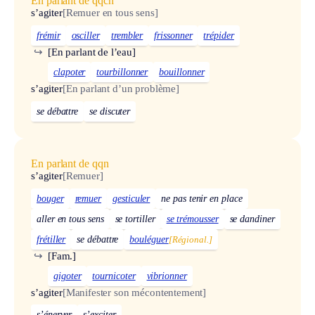
En parlant de qqch
s’agiter
[Remuer en tous sens]
frémir
osciller
trembler
frissonner
trépider
↪
[En parlant de l’eau]
clapoter
tourbillonner
bouillonner
s’agiter
[En parlant d’un problème]
se débattre
se discuter
En parlant de qqn
s’agiter
[Remuer]
bouger
remuer
gesticuler
ne pas tenir en place
aller en tous sens
se tortiller
se trémousser
se dandiner
frétiller
se débattre
bouléguer
[Régional.]
↪
[Fam.]
gigoter
tournicoter
vibrionner
s’agiter
[Manifester son mécontentement]
s’énerver
s’exciter