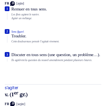
FR
[aʒite]
Remuer en tous sens.
1
Les flots agitent le navire.
Agiter un mélange.
2
Sens figuré.
Troubler.
Cette douloureuse pensée l’agitait vivement.
Discuter en tous sens (une question, un problème…).
3
Ils agitèrent la question du nouvel amendement pendant plusieurs heures.
s’agiter
er
v. (1
gr.)
FR
[saʒite]