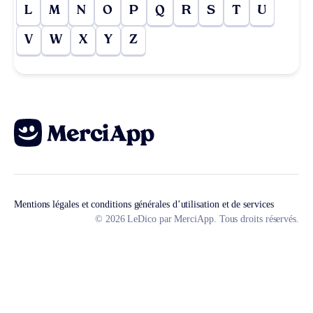
L
M
N
O
P
Q
R
S
T
U
V
W
X
Y
Z
Mentions légales et conditions générales d’utilisation et de services
© 2026 LeDico par MerciApp. Tous droits réservés.