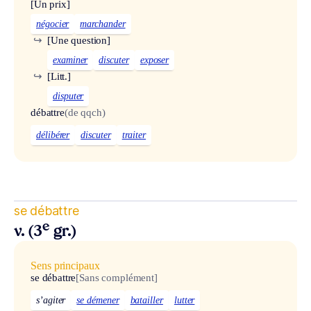
[Un prix]
négocier
marchander
↪
[Une question]
examiner
discuter
exposer
↪
[Litt.]
disputer
débattre
(de qqch)
délibérer
discuter
traiter
se débattre
e
v. (3
gr.)
Sens principaux
se débattre
[Sans complément]
s’agiter
se démener
batailler
lutter