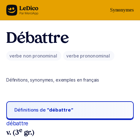
Aller au contenu
Synonymes
Débattre
verbe non pronominal
verbe prononominal
Définitions, synonymes, exemples en français
Définitions de
“débattre“
débattre
e
v. (3
gr.)