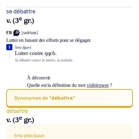
se débattre
e
v. (3
gr.)
FR
[sədebatʀ]
Lutter en faisant des efforts pour se dégager.
1
Sens figuré.
Lutter contre qqch.
Se débattre contre la misère, la maladie.
À découvrir
Quelle est la définition du mot
visiblement
?
Synonymes de
“débattre“
débattre
e
v. (3
gr.)
Sens principaux