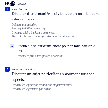
FR
[debatʀ]
1
Verbe transitif.
Discuter d’une manière suivie avec un ou plusieurs
interlocuteurs.
Débattre une question.
Avoir qqch à débattre avec qqn.
C’est une affaire à débattre entre vous.
Absolt
Après avoir longtemps débattu, on se mit d’accord.
Discuter la valeur d’une chose pour en faire baisser le
a
prix.
Débattre le prix d’une guitare d’occasion.
2
Verbe transitif indirect.
Discuter un sujet particulier en abordant tous ses
aspects.
Débattre de la politique économique du gouvernement.
Débattre de la gestation par autrui.