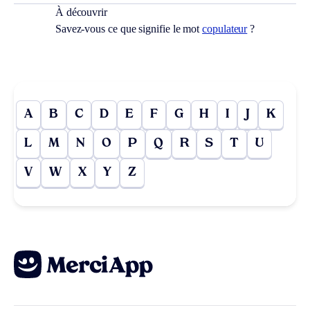
À découvrir
Savez-vous ce que signifie le mot
copulateur
?
A
B
C
D
E
F
G
H
I
J
K
L
M
N
O
P
Q
R
S
T
U
V
W
X
Y
Z