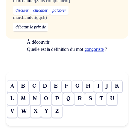
marchander
[Sans complément]
discuter
chicaner
palabrer
marchander
(qqch)
débattre le prix de
À découvrir
Quelle est la définition du mot
gongoriste
?
A
B
C
D
E
F
G
H
I
J
K
L
M
N
O
P
Q
R
S
T
U
V
W
X
Y
Z