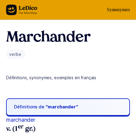
Aller au contenu
Synonymes
Marchander
verbe
Définitions, synonymes, exemples en français
Définitions de
“marchander“
marchander
er
v. (1
gr.)