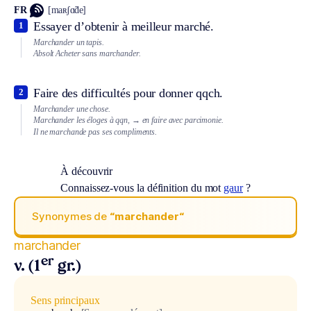
FR
[maʀʃɑ̃de]
Essayer d’obtenir à meilleur marché.
1
Marchander un tapis.
Absolt
Acheter sans marchander.
Faire des difficultés pour donner qqch.
2
Marchander une chose.
Marchander les éloges à qqn,
→ en faire avec parcimonie.
Il ne marchande pas ses compliments.
À découvrir
Connaissez-vous la définition du mot
gaur
?
Synonymes de
“marchander“
marchander
er
v. (1
gr.)
Sens principaux