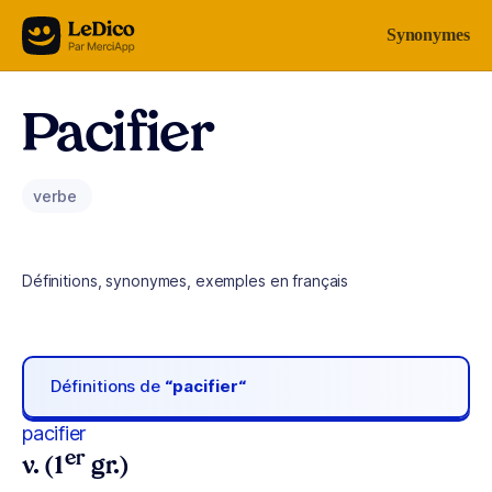
Aller au contenu
Synonymes
Pacifier
verbe
Définitions, synonymes, exemples en français
Définitions de
“pacifier“
pacifier
er
v. (1
gr.)