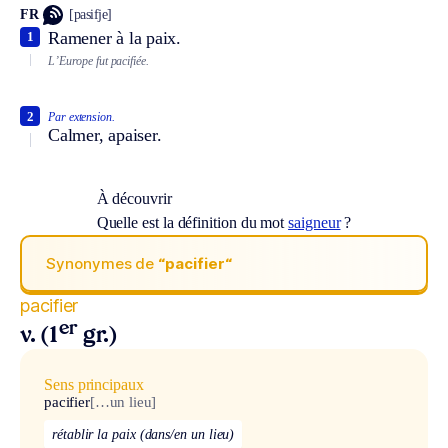
FR
[pasifje]
Ramener à la paix.
1
L’Europe fut pacifiée.
2
Par extension.
Calmer, apaiser.
À découvrir
Quelle est la définition du mot
saigneur
?
Synonymes de
“pacifier“
pacifier
er
v. (1
gr.)
Sens principaux
pacifier
[…un lieu]
rétablir la paix (dans/en un lieu)