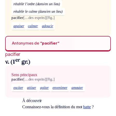
rétablir l’ordre (dans/en un lieu)
rétablir le calme (dans/en un lieu)
pacifier
[…des esprits]
[Fig.]
apaiser
calmer
adoucir
Antonymes de
“pacifier“
pacifier
er
v. (1
gr.)
Sens principaux
pacifier
[…des esprits]
[Fig.]
exciter
attiser
agiter
envenimer
ameuter
À découvrir
Connaissez-vous la définition du mot
batte
?