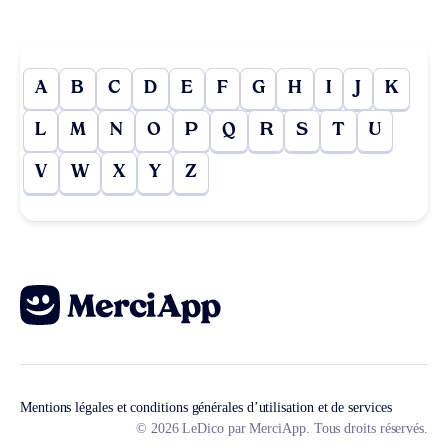
A
B
C
D
E
F
G
H
I
J
K
L
M
N
O
P
Q
R
S
T
U
V
W
X
Y
Z
Mentions légales et conditions générales d’utilisation et de services
© 2026 LeDico par MerciApp. Tous droits réservés.