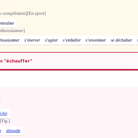
x
s complément]
[En sport]
entraîner
nthousiasmer]
thousiasmer
s’énerver
s’agiter
s’emballer
s’envenimer
se déchaîner
de
“échauffer“
x
îchir
[Fig.]
r
détendre