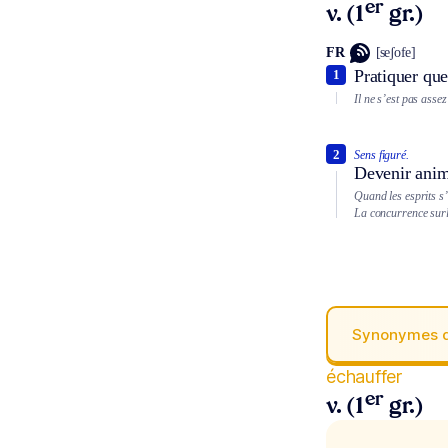
er
v. (1
gr.)
FR
[seʃofe]
Pratiquer que
1
Il ne s’est pas assez
2
Sens figuré.
Devenir animé
Quand les esprits s’
La concurrence surle
Synonymes 
échauffer
er
v. (1
gr.)