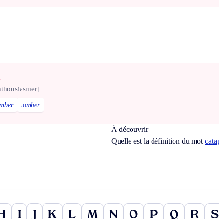
x
nthousiasmer]
omber
tomber
À découvrir
Quelle est la définition du mot
cata
H
I
J
K
L
M
N
O
P
Q
R
S