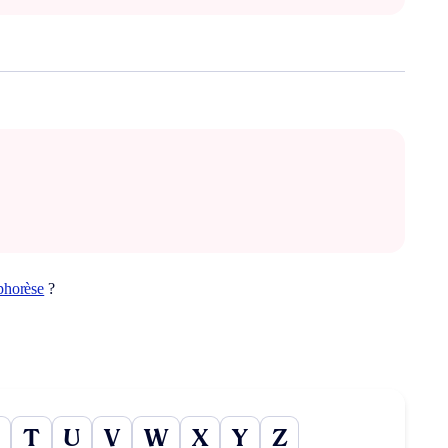
phorèse
?
T
U
V
W
X
Y
Z