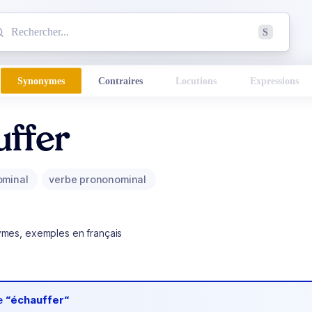
mmencez à chercher un mot dans le dictionnaire :
S
esults found.
Synonymes
Contraires
Locutions
Expressions
uffer
ominal
verbe prononominal
ymes, exemples en français
de
“échauffer“