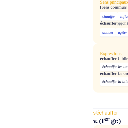
Sens principau
[Sens commun]
chauffer
enfl
échauffer
(qqch)
animer
agiter
Expressions
échauffer la bil
échauffer les ore
échauffer les ore
échauffer la bil
s’échauffer
er
v. (1
gr.)