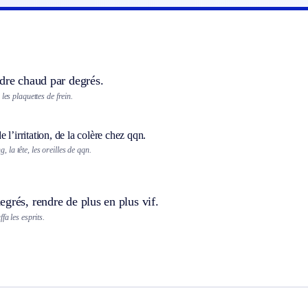
dre chaud par degrés.
les plaquettes de frein.
 l’irritation, de la colère chez qqn.
, la tête, les oreilles de qqn.
grés, rendre de plus en plus vif.
fa les esprits.