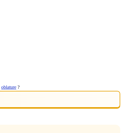
t
oblature
?