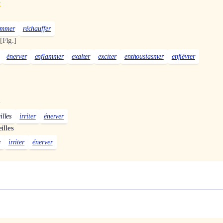
x
ammer
réchauffer
[Fig.]
énerver
enflammer
exalter
exciter
enthousiasmer
enfiévrer
e
illes
irriter
énerver
illes
e
irriter
énerver