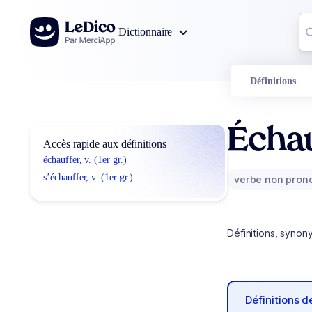
Aller au contenu
Co
Dictionnaire
0
r
Définitions
Écha
Accès rapide aux définitions
échauffer, v. (1er gr.)
s’échauffer, v. (1er gr.)
verbe non pron
Définitions, synon
Définitions 