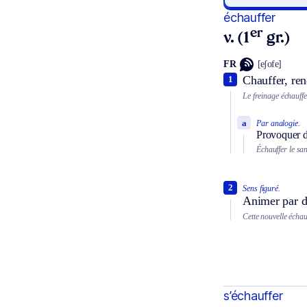
échauffer
er
v. (1
gr.)
FR
[eʃofe]
Chauffer, ren
1
Le freinage échauffe 
a
Par analogie.
Provoquer de
Échauffer le sang
2
Sens figuré.
Animer par de
Cette nouvelle échauf
s’échauffer