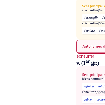
Sens principau
s’échauffer
[San
s’assouplir
s’
s’échauffer
[S’e
s’animer
s’en
Antonymes 
échauffer
er
v. (1
gr.)
Sens principau
[Sens commun]
refroidir
rafra
échauffer
(qqch)
calmer
apaise