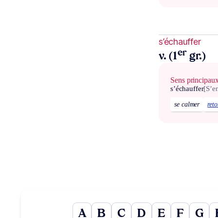
s’échauffer
er
v. (1
gr.)
Sens principau
s’échauffer
[S’e
se calmer
ret
A
B
C
D
E
F
G