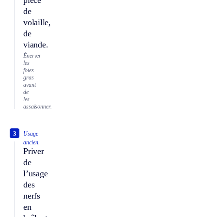
de
volaille,
de
viande.
Énerver
les
foies
gras
avant
de
les
assaisonner.
3
Usage
ancien.
Priver
de
l’usage
des
nerfs
en