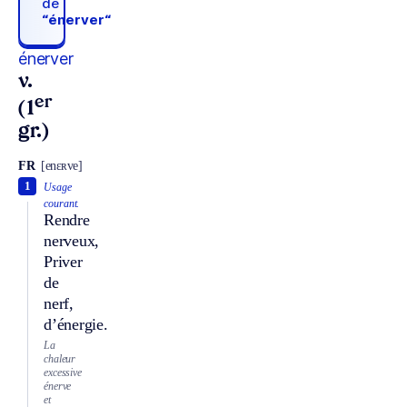
de
“énerver“
énerver
v.
er
(1
gr.)
FR
[enɛʀve]
1
Usage
courant.
Rendre
nerveux,
Priver
de
nerf,
d’énergie.
La
chaleur
excessive
énerve
et