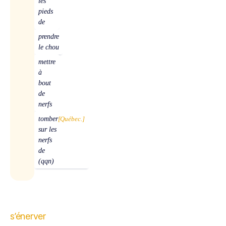
les
pieds
de
prendre
le chou
mettre
à
bout
de
nerfs
tomber
[Québec.]
sur les
nerfs
de
(qqn)
s’énerver