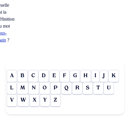
uelle
st la
éfinition
u mot
ous-
ain
?
A
B
C
D
E
F
G
H
I
J
K
L
M
N
O
P
Q
R
S
T
U
V
W
X
Y
Z