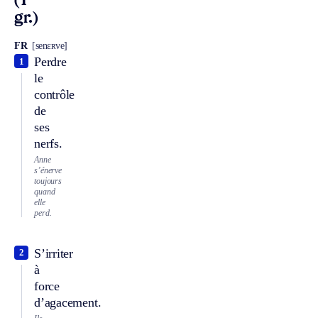
(1
gr.)
FR
[senɛʀve]
Perdre
1
le
contrôle
de
ses
nerfs.
Anne
s’énerve
toujours
quand
elle
perd.
S’irriter
2
à
force
d’agacement.