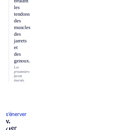
brûlant
les
tendons
des
muscles
des
jarrets
et
des
genoux.
Les
prisonniers
furent
énervés.
s’énerver
v.
er