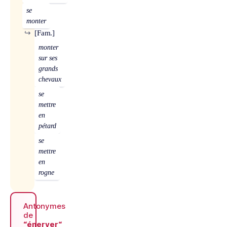
se
monter
↪
[Fam.]
monter
sur ses
grands
chevaux
se
mettre
en
pétard
se
mettre
en
rogne
Antonymes
de
“énerver“