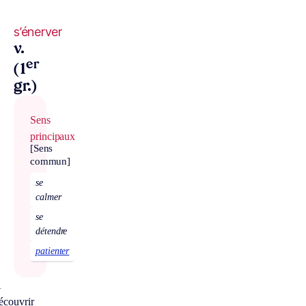
s’énerver
v.
er
(1
gr.)
Sens
principaux
[Sens
commun]
se
calmer
se
détendre
patienter
À
écouvrir