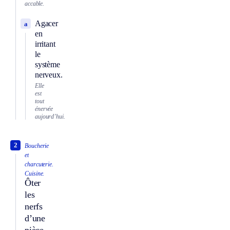
accable.
Agacer
a
en
irritant
le
système
nerveux.
Elle
est
tout
énervée
aujourd’hui.
2
Boucherie
et
charcuterie.
Cuisine.
Ôter
les
nerfs
d’une
pièce