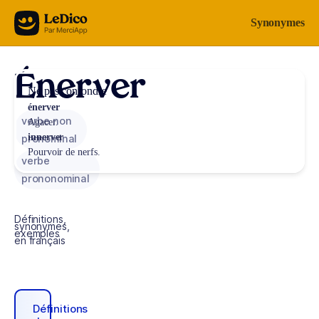
Aller au contenu
Synonymes
Énerver
Ne pas confondre
énerver
verbe non
Agacer.
innerver
pronominal
Pourvoir de nerfs.
verbe
prononominal
Définitions,
synonymes,
exemples
en français
Définitions