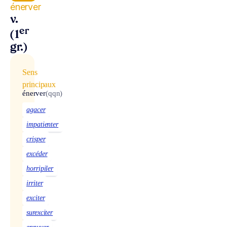
énerver
v.
er
(1
gr.)
Sens
principaux
énerver
(qqn)
agacer
impatienter
crisper
excéder
horripiler
irriter
exciter
surexciter