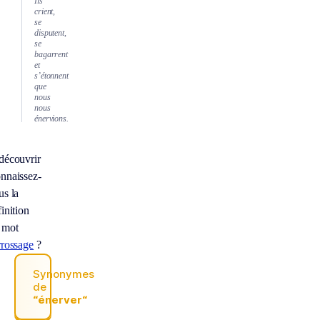
Ils
crient,
se
disputent,
se
bagarrent
et
s’étonnent
que
nous
nous
énervions.
découvrir
nnaissez-
us la
inition
 mot
rrossage
?
Synonymes
de
“énerver“