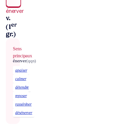
énerver
v.
er
(1
gr.)
Sens
principaux
énerver
(qqn)
apaiser
calmer
détendre
reposer
rasséréner
désénerver