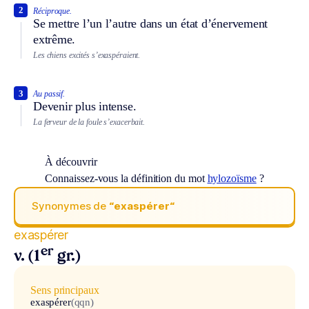
2
Réciproque.
Se mettre l’un l’autre dans un état d’énervement
extrême.
Les chiens excités s’exaspéraient.
3
Au passif.
Devenir plus intense.
La ferveur de la foule s’exacerbait.
À découvrir
Connaissez-vous la définition du mot
hylozoïsme
?
Synonymes de
“exaspérer“
exaspérer
er
v. (1
gr.)
Sens principaux
exaspérer
(qqn)