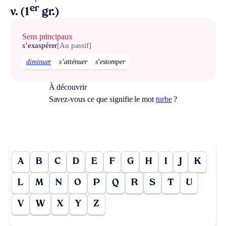
er
v. (1
gr.)
Sens principaux
s’exaspérer
[Au passif]
diminuer
s’atténuer
s’estomper
À découvrir
Savez-vous ce que signifie le mot
turbe
?
A
B
C
D
E
F
G
H
I
J
K
L
M
N
O
P
Q
R
S
T
U
V
W
X
Y
Z