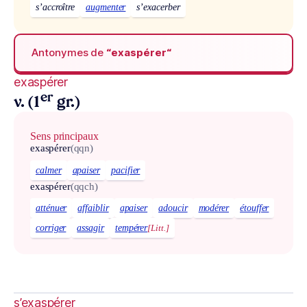
s’accroître
augmenter
s’exacerber
Antonymes de
“exaspérer“
exaspérer
er
v. (1
gr.)
Sens principaux
exaspérer
(qqn)
calmer
apaiser
pacifier
exaspérer
(qqch)
atténuer
affaiblir
apaiser
adoucir
modérer
étouffer
corriger
assagir
tempérer
[Litt.]
s’exaspérer