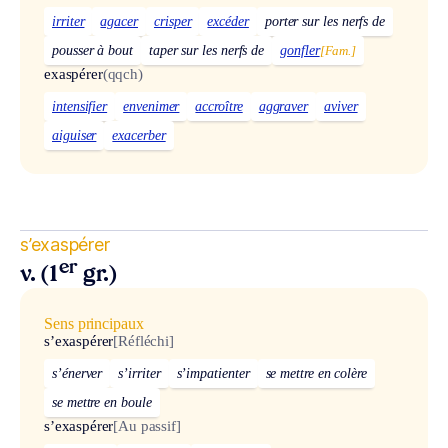
irriter
agacer
crisper
excéder
porter sur les nerfs de
pousser à bout
taper sur les nerfs de
gonfler
[Fam.]
exaspérer
(qqch)
intensifier
envenimer
accroître
aggraver
aviver
aiguiser
exacerber
s’exaspérer
er
v. (1
gr.)
Sens principaux
s’exaspérer
[Réfléchi]
s’énerver
s’irriter
s’impatienter
se mettre en colère
se mettre en boule
s’exaspérer
[Au passif]