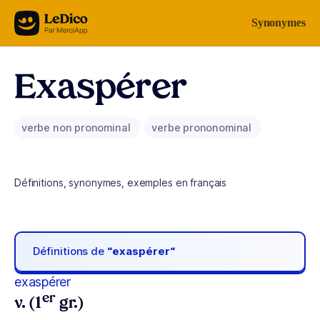
Aller au contenu
Synonymes
Exaspérer
verbe non pronominal
verbe prononominal
Définitions, synonymes, exemples en français
Définitions de
“exaspérer“
exaspérer
er
v. (1
gr.)