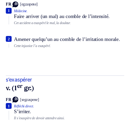
FR
[egzaspeʀe]
1
Médecine.
Faire arriver (un mal) au comble de l’intensité.
Cet accident a exaspéré le mal, la douleur.
Amener quelqu’un au comble de l’irritation morale.
2
Cette injustice l’a exaspéré.
s’exaspérer
er
v. (1
gr.)
FR
[segzaspeʀe]
1
Réfléchi direct.
S’irriter.
Il s’exaspère de devoir attendre ainsi.