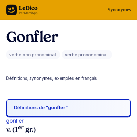
Aller au contenu
Synonymes
Gonfler
verbe non pronominal
verbe prononominal
Définitions, synonymes, exemples en français
Définitions de
“gonfler“
gonfler
er
v. (1
gr.)