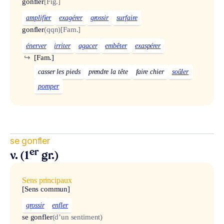
gonfler
[Fig.]
amplifier
exagérer
grossir
surfaire
gonfler
(qqn)
[Fam.]
énerver
irriter
agacer
embêter
exaspérer
↪
[Fam.]
casser les pieds
prendre la tête
faire chier
soûler
pomper
se gonfler
er
v. (1
gr.)
Sens principaux
[Sens commun]
grossir
enfler
se gonfler
(d’un sentiment)