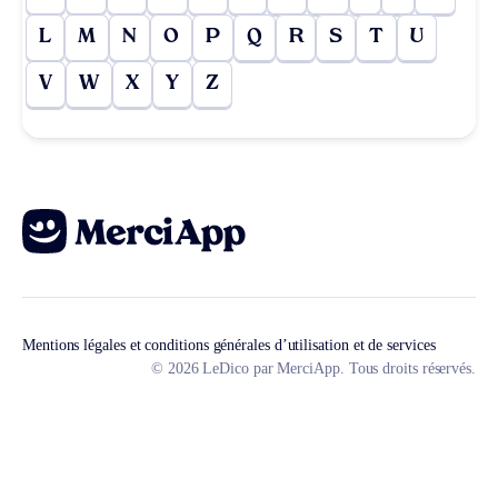
L
M
N
O
P
Q
R
S
T
U
V
W
X
Y
Z
Mentions légales et conditions générales d’utilisation et de services
© 2026 LeDico par MerciApp. Tous droits réservés.