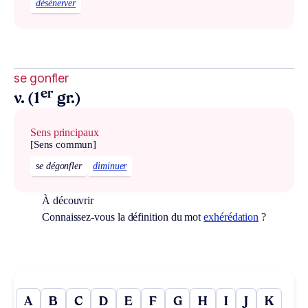
désénerver
se gonfler
er
v. (1
gr.)
Sens principaux
[Sens commun]
se dégonfler
diminuer
À découvrir
Connaissez-vous la définition du mot
exhérédation
?
A
B
C
D
E
F
G
H
I
J
K