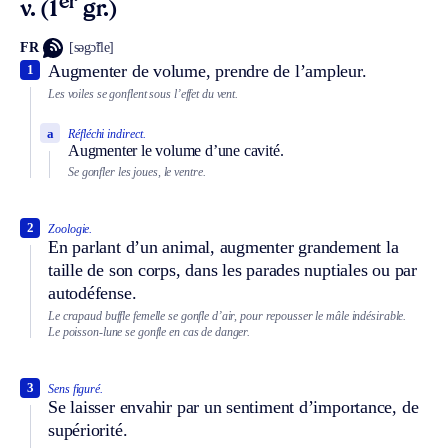
er
v. (1
gr.)
FR
[səgɔ̃fle]
Augmenter de volume, prendre de l’ampleur.
1
Les voiles se gonflent sous l’effet du vent.
a
Réfléchi indirect.
Augmenter le volume d’une cavité.
Se gonfler les joues, le ventre.
2
Zoologie.
En parlant d’un animal, augmenter grandement la
taille de son corps, dans les parades nuptiales ou par
autodéfense.
Le crapaud buffle femelle se gonfle d’air, pour repousser le mâle indésirable.
Le poisson-lune se gonfle en cas de danger.
3
Sens figuré.
Se laisser envahir par un sentiment d’importance, de
supériorité.