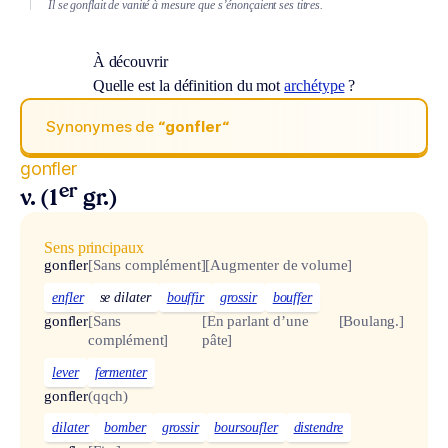
Il se gonflait de vanité à mesure que s’énonçaient ses titres.
À découvrir
Quelle est la définition du mot
archétype
?
Synonymes de
“gonfler“
gonfler
er
v. (1
gr.)
Sens principaux
gonfler
[Sans complément]
[Augmenter de volume]
enfler
se dilater
bouffir
grossir
bouffer
gonfler
[Sans
[En parlant d’une
[Boulang.]
complément]
pâte]
lever
fermenter
gonfler
(qqch)
dilater
bomber
grossir
boursoufler
distendre