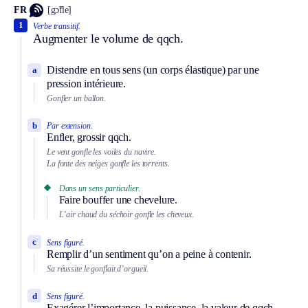
FR
[gɔ̃fle]
1
Verbe transitif.
Augmenter le volume de qqch.
Distendre en tous sens (un corps élastique) par une
a
pression intérieure.
Gonfler un ballon.
b
Par extension.
Enfler, grossir qqch.
Le vent gonfle les voiles du navire.
La fonte des neiges gonfle les torrents.
Dans un sens particulier.
Faire bouffer une chevelure.
L’air chaud du séchoir gonfle les cheveux.
c
Sens figuré.
Remplir d’un sentiment qu’on a peine à contenir.
Sa réussite le gonflait d’orgueil.
d
Sens figuré.
Exagérer l’importance, la puissance, la valeur de qqch.