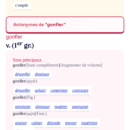
s’emplir
Antonymes de
“gonfler“
gonfler
er
v. (1
gr.)
Sens principaux
gonfler
[Sans complément]
[Augmenter de volume]
dégonfler
diminuer
gonfler
(qqch)
dégonfler
aplatir
comprimer
contracter
gonfler
[Fig.]
minimiser
diminuer
modérer
amenuiser
gonfler
(qqn)
[Fam.]
apaiser
calmer
détendre
reposer
rasséréner