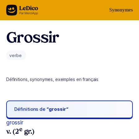
Aller au contenu
Synonymes
Grossir
verbe
Définitions, synonymes, exemples en français
Définitions de
“grossir“
grossir
e
v. (2
gr.)