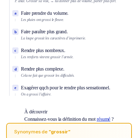
P. anal.
Grossir sa voix,
→ lui donner plus de volume, parler plus fort.
Faire prendre du volume.
a
Les pluies ont grossi le fleuve.
Faire paraître plus grand.
b
La loupe grossit les caractères d’imprimerie.
Rendre plus nombreux.
c
Les renforts vinrent grossir l’armée.
Rendre plus complexe.
d
Cela ne fait que grossir les difficultés.
Exagérer qqch pour le rendre plus sensationnel.
e
On a grossi l’affaire.
À découvrir
Connaissez-vous la définition du mot
résumé
?
Synonymes de
“grossir“