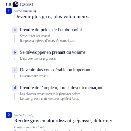
FR
[gʀosiʀ]
1
Verbe intransitif.
Devenir plus gros, plus volumineux.
Prendre du poids, de l’embonpoint.
a
Ses cuisses ont grossi.
Il a grossi à force d’excès de nourriture.
Se développer en prenant du volume.
b
L’épi commence à grossir.
Devenir plus considérable ou important.
c
Leur nombre grossit.
Prendre de l’ampleur, forcir, devenir menaçant.
d
Les rivières grossissent à la fonte des neiges.
La mer grossit et devient très agitée à forte.
2
Verbe transitif.
Rendre gros en alourdissant ; épaissir, déformer.
L’âge grossit les traits.