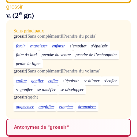
grossir
e
v. (2
gr.)
Sens principaux
grossir
[Sans complément]
[Prendre du poids]
forcir
engraisser
enforcir
s’empâter
s’épaissir
faire du lard
prendre du ventre
prendre de l’embonpoint
perdre la ligne
grossir
[Sans complément]
[Prendre du volume]
croître
gonfler
enfler
s’épaissir
se dilater
s’enfler
se gonfler
se tuméfier
se développer
grossir
(qqch)
augmenter
amplifier
exagérer
dramatiser
Antonymes de
“grossir“