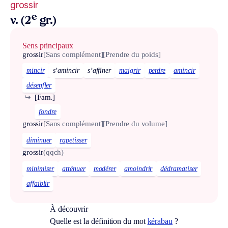
grossir
e
v. (2
gr.)
Sens principaux
grossir
[Sans complément]
[Prendre du poids]
mincir
s’amincir
s’affiner
maigrir
perdre
amincir
désenfler
↪
[Fam.]
fondre
grossir
[Sans complément]
[Prendre du volume]
diminuer
rapetisser
grossir
(qqch)
minimiser
atténuer
modérer
amoindrir
dédramatiser
affaiblir
À découvrir
Quelle est la définition du mot
kérabau
?