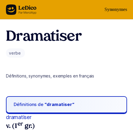
Aller au contenu
Synonymes
Dramatiser
verbe
Définitions, synonymes, exemples en français
Définitions de
“dramatiser“
dramatiser
er
v. (1
gr.)