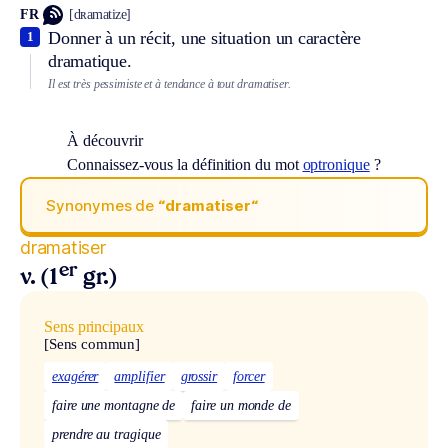
FR
[dʀamatize]
Donner à un récit, une situation un caractère
1
dramatique.
Il est très pessimiste et à tendance à tout dramatiser.
À découvrir
Connaissez-vous la définition du mot
optronique
?
Synonymes de
“dramatiser“
dramatiser
er
v. (1
gr.)
Sens principaux
[Sens commun]
exagérer
amplifier
grossir
forcer
faire une montagne de
faire un monde de
prendre au tragique