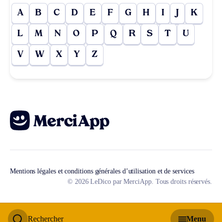
A
B
C
D
E
F
G
H
I
J
K
L
M
N
O
P
Q
R
S
T
U
V
W
X
Y
Z
Mentions légales et conditions générales d’utilisation et de services
© 2026 LeDico par MerciApp. Tous droits réservés.
Rechercher
Menu