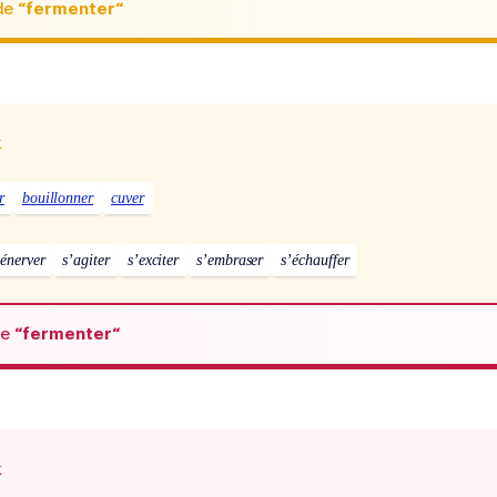
de
“fermenter“
x
r
bouillonner
cuver
’énerver
s’agiter
s’exciter
s’embraser
s’échauffer
de
“fermenter“
x