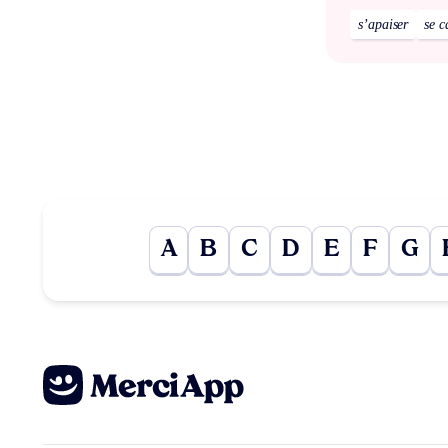
s’apaiser
se c
A
B
C
D
E
F
G