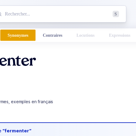
mmencez à chercher un mot dans le dictionnaire :
S
esults found.
Synonymes
Contraires
Locutions
Expressions
enter
ymes, exemples en français
de
“fermenter“