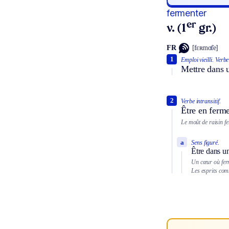
fermenter
er
v. (1
gr.)
FR
[fɛʀmɑ̃te]
1
Emploi vieilli.
Verbe 
Mettre dans u
2
Verbe intransitif.
Être en ferme
Le moût de raisin f
a
Sens figuré.
Être dans un
Un cœur où ferm
Les esprits com