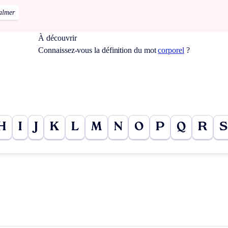
almer
À découvrir
Connaissez-vous la définition du mot
corporel
?
H
I
J
K
L
M
N
O
P
Q
R
S