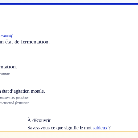
transitif.
n état de fermentation.
ntation.
ermente.
 état d’agitation morale.
entent les passions.
mencent à fermenter.
À découvrir
Savez-vous ce que signifie le mot
sableux
?