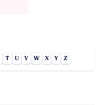
T
U
V
W
X
Y
Z