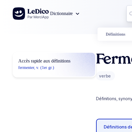
Aller au contenu
Co
Dictionnaire
0
r
Définitions
Ferm
Accès rapide aux définitions
fermenter, v. (1er gr.)
verbe
Définitions, synon
Définitions 