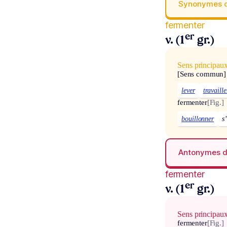
Synonymes 
fermenter
er
v. (1
gr.)
Sens principau
[Sens commun]
lever
travaille
fermenter
[Fig.]
bouillonner
s
Antonymes 
fermenter
er
v. (1
gr.)
Sens principau
fermenter
[Fig.]